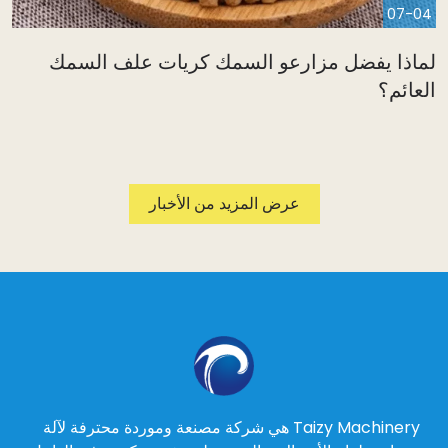
07-04
ماذا يفضل مزارعو السمك كريات علف السمك
لعائم؟
عرض المزيد من الأخبار
Taizy Machinery هي شركة مصنعة وموردة محترفة لآلة