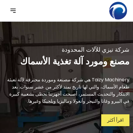
ركة تيزي للآلات المحدودة
صنع ومورد آلة تغذية الأسماك
Taizy Machinery هي شركة مصنعة وموردة محترفة لآلة تعبئة
عام الأسماك، والتي لها تاريخ يمتد لأكثر من عشر سنوات. بعد
لابتكار والتحديث المستمر، أصبحت أجهزتنا تحظى بشعبية كبيرة
ي البيرو وغانا والنيجر وأنغولا وماليزيا وبلجيكا وغيرها.
اقرأ أكثر