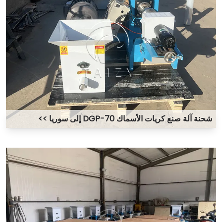
شحنة آلة صنع كريات الأسماك DGP-70 إلى سوريا >>