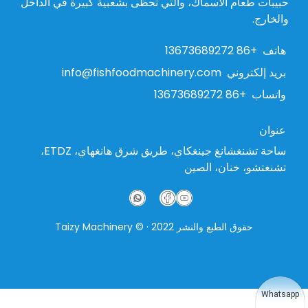
حبيبات طعام الأسماك، والتي تحظى بشعبية كبيرة في الداخل
والخارج.
هاتف
+86 13673689272
بريد إلكتروني
info@fishfoodmachinery.com
واتساب
+86 13673689272
عنوان
ساحة تشنغشانغ جينغكاي، طريق شرق هانغهاي، ETDZ،
تشنغتشو، خنان، الصين
حقوق الطبع والنشر 2022 · © Taizy Machinery
Whatsap