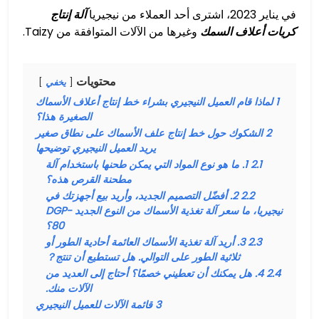
في يناير 2023، اشترى أحد العملاء من نيجيريا
آلة إنتاج
كريات أعلاف السمك
وغيرها من الآلات المتوافقة من Taizy.
محتويات
يخفي
1
لماذا قام العميل النيجيري بشراء خط إنتاج أعلاف الأسماك
الصغيرة هذا؟
2
الشكوك حول خط إنتاج علف الأسماك على نطاق صغير
يريد العميل النيجيري توضيحها
2.1
1. ما هو نوع المواد التي يمكن طحنها باستخدام آلة
مطحنة القرص هذه؟
2.2
2. أفضّل التصميم الجديد، وأريد بيع أجهزتك في
نيجيريا، ما سعر آلة تغذية الأسماك من النوع الجديد DGP-
80؟
2.3
3. أريد آلة تغذية الأسماك العائمة أحادية الطور أو
ثلاثية الطور على التوالي. هل تستطيع أن تنتج？
2.4
4. هل يمكنك أن تعطيني خصمًا؟ أحتاج إلى العديد من
الآلات منك.
3
قائمة الآلات للعميل النيجيري