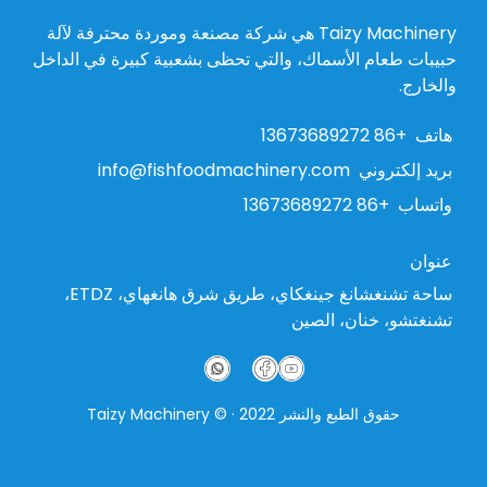
Taizy Machinery هي شركة مصنعة وموردة محترفة لآلة
حبيبات طعام الأسماك، والتي تحظى بشعبية كبيرة في الداخل
والخارج.
Whatsapp
هاتف
+86 13673689272
Email
بريد إلكتروني
info@fishfoodmachinery.com
واتساب
+86 13673689272
Wechat
عنوان
Chat
ساحة تشنغشانغ جينغكاي، طريق شرق هانغهاي، ETDZ،
تشنغتشو، خنان، الصين
حقوق الطبع والنشر 2022 · © Taizy Machinery