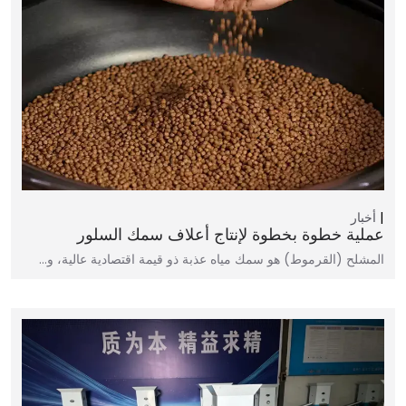
أخبار
عملية خطوة بخطوة لإنتاج أعلاف سمك السلور
المشلح (القرموط) هو سمك مياه عذبة ذو قيمة اقتصادية عالية، و…