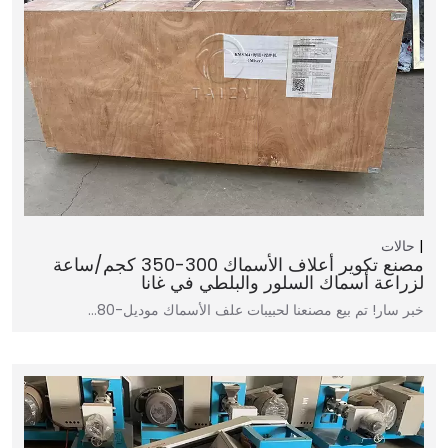
حالات
مصنع تكوير أعلاف الأسماك 300-350 كجم/ساعة
لزراعة أسماك السلور والبلطي في غانا
خبر سار! تم بيع مصنعنا لحبيبات علف الأسماك موديل-80…