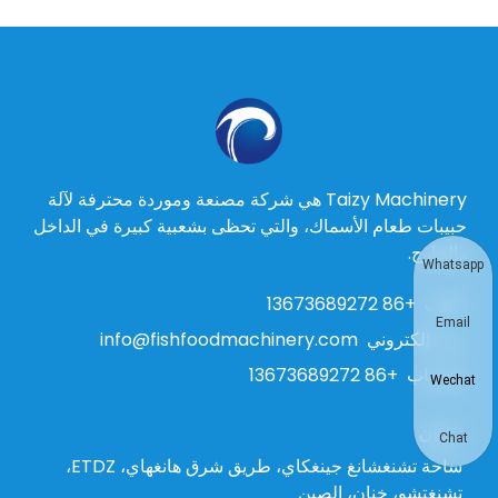
Taizy Machinery هي شركة مصنعة وموردة محترفة لآلة
حبيبات طعام الأسماك، والتي تحظى بشعبية كبيرة في الداخل
والخارج.
Whatsapp
هاتف
+86 13673689272
Email
بريد إلكتروني
info@fishfoodmachinery.com
واتساب
+86 13673689272
Wechat
عنوان
Chat
ساحة تشنغشانغ جينغكاي، طريق شرق هانغهاي، ETDZ،
تشنغتشو، خنان، الصين