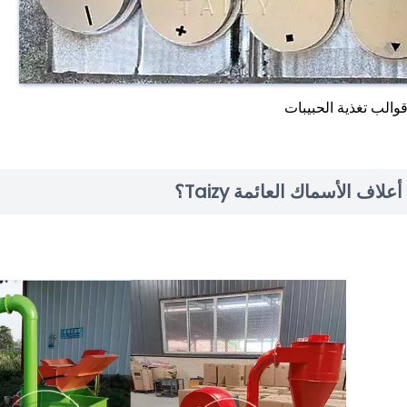
والب تغذية الحبيبات
ف الأسماك العائمة Taizy؟