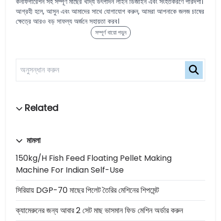
কনফিগারেশন সহ সম্পূর্ণ মাছের খাদ্য উৎপাদন লাইন ডিজাইন এবং সংহতকরণে পারদর্শী।
আগ্রহী হলে, আসুন এবং আমাদের সাথে যোগাযোগ করুন, আমরা আপনাকে জলজ চাষের
ক্ষেত্রে আরও বড় সাফল্য অর্জনে সহায়তা করব।
সম্পূর্ণ বায়ো পড়ুন
মামলা
150kg/h Fish Feed Floating Pellet Making
Machine For Indian Self-Use
সিরিয়ায় DGP-70 মাছের পিলেট তৈরির মেশিনের শিপমেন্ট
ক্যামেরুনের জন্য আবার 2 সেট মাছ ভাসমান ফিড মেশিন অর্ডার করুন