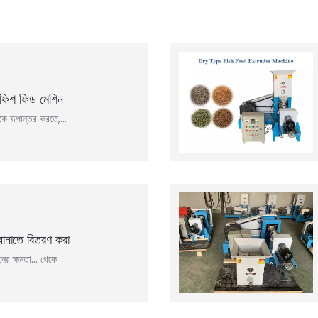
 ফিশ ফিড মেশিন
রকে রূপান্তর করতে,…
ঘানাতে বিতরণ করা
ের ক্ষমতা… থেকে