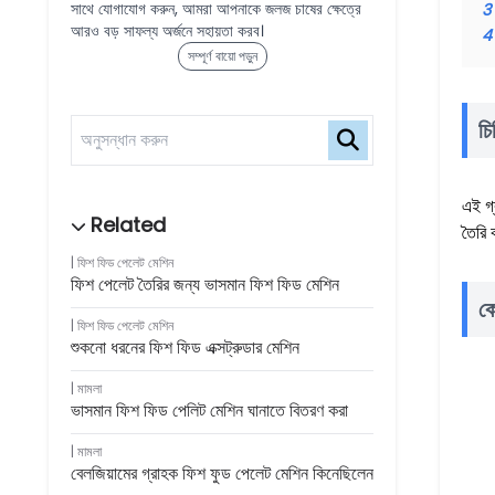
সাথে যোগাযোগ করুন, আমরা আপনাকে জলজ চাষের ক্ষেত্রে
3
আরও বড় সাফল্য অর্জনে সহায়তা করব।
4
সম্পূর্ণ বায়ো পড়ুন
চি
এই গ্
তৈরি 
ফিশ ফিড পেলেট মেশিন
ফিশ পেলেট তৈরির জন্য ভাসমান ফিশ ফিড মেশিন
কে
ফিশ ফিড পেলেট মেশিন
শুকনো ধরনের ফিশ ফিড এক্সট্রুডার মেশিন
মামলা
ভাসমান ফিশ ফিড পেলিট মেশিন ঘানাতে বিতরণ করা
মামলা
বেলজিয়ামের গ্রাহক ফিশ ফুড পেলেট মেশিন কিনেছিলেন