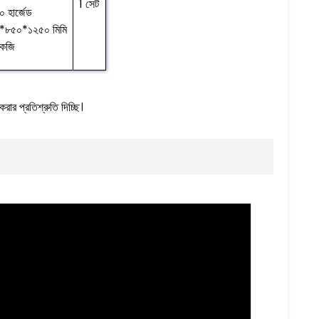
1 সেট
০ হার্জেড
৬০*৮৫০*১২৫০ মিমি
কেজি
করার প্রতিশ্রুতি দিচ্ছি।