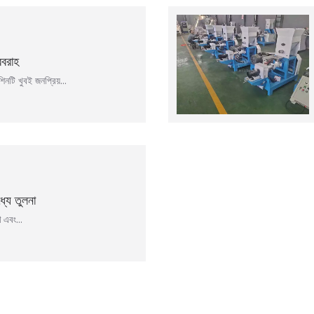
রবরাহ
িনটি খুবই জনপ্রিয়…
্যে তুলনা
রণ এবং…