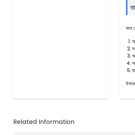
তা
ঘানা 
অ
স
আ
অ
ঘ
উপরের