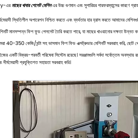
zy-এর
মাছের খাবার পেলেট মেশিন
এর উচ্চ গুণমান এবং সুপারিয়র পারফরম্যান্সের কারণে গ্রা
র্ঘমেয়াদী স্থিতিশীল অপারেশন নিশ্চিত করতে এবং ব্যর্থতার হার হ্রাস করতে আমাদের মেশিন
শিনটি মানসম্পন্ন ফিশ ফুড পেললেট তৈরি করতে পারে, যা মাছের খাওয়ানোর দক্ষতা উন্নত করে
রা 40-350 কেজি/ঘন্টা সহ ভাসমান ফিশ ফিড এক্সট্রুডার মেশিনটি সরবরাহ করি, ছোট থেকে
ইজের একটি বিক্রয়-পরবর্তী পরিষেবা সিস্টেম রয়েছে। সরঞ্জামগুলি সর্বদা সর্বোত্তম অবস্থায়
ং দীর্ঘমেয়াদী প্রযুক্তিগত সহায়তা সরবরাহ করি।