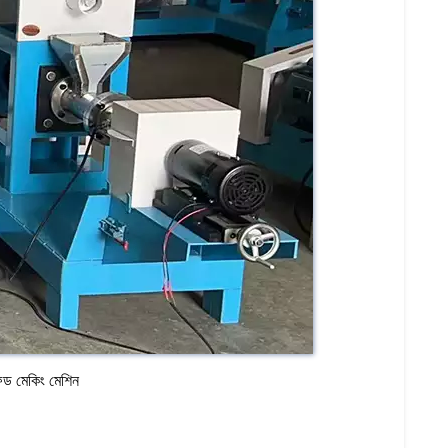
িড মেকিং মেশিন