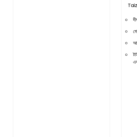
Tai
দী
মে
আম
টা
এব