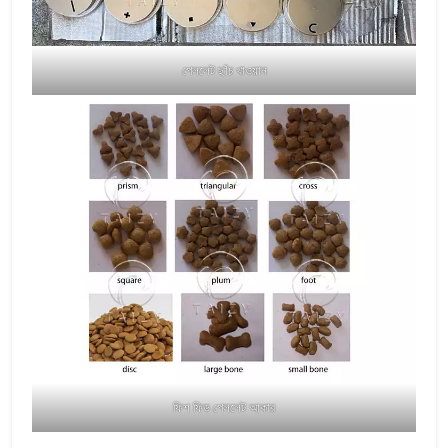
পেললেট ছাঁচ খাওয়ান
ফিশ ফিড পেললেট আকার