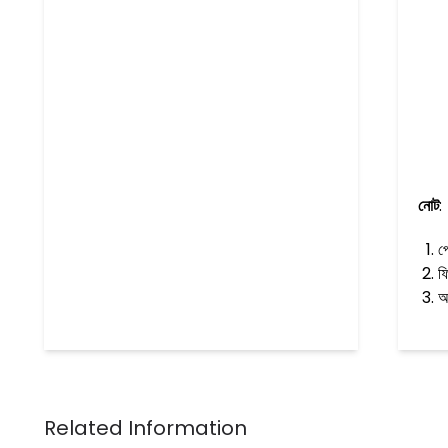
নোট
:
প
ফ
অ