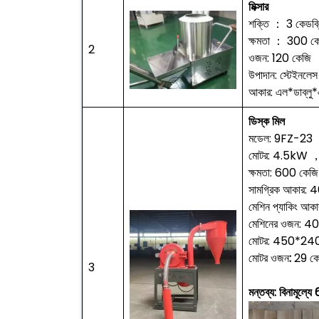
মিক্সার
শক্তি ： 3 কেডব্
ক্ষমতা ： 300 কেজ
2
ওজন: 120 কেজি
উপাদান: স্টেইনলেস 
আকার: এল*ডাব্
ডিস্ক মিল
মডেল: 9FZ-23
মোটর: 4.5kW
ক্ষমতা: 600 কেজি/ঘ
সামগ্রিক আকার:
মেশিন প্যাকিং 
মেশিনের ওজন: 40
মোটর: 450*240
মোটর ওজন
:
29 কে
3
মন্তব্য: বিনামূল্যে