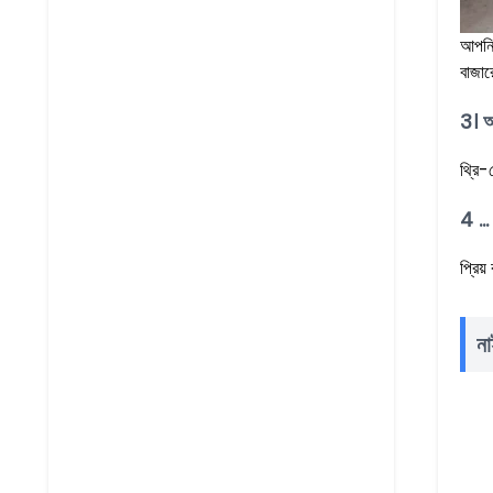
আপনি 
বাজার
3। আ
থ্রি-
4 ..
প্রিয
না