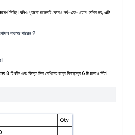
ামর্শ দিচ্ছি। যদিও পুরানো মডেলটি কোনও সর্ব-এক-ওয়ান মেশিন নয়, এটি
উত্পাদন করতে পারেন？
র।
্যে 8 টি ছাঁচ এবং ডিস্ক মিল মেশিনের জন্য বিনামূল্যে 6 টি চালাও দিই।
Qty
0