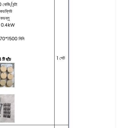
কেজি/ঘন্টা
কেডব্লিউ
েডব্লু
ি: 0.4kW
70*1500 মিমি
1 সেট
8 টি ছাঁচ