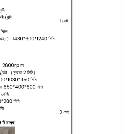
লিউ
ি/ঘন্টা
1 সেট
স্টিল
লু*এইচ） 1430*600*1240 মিমি
 ， 2800rpm
ন্টা （সূক্ষ্মতা 2 মিমি）
 400*1030*1150 মিমি
আকার: 650*400*600 মিমি
 কেজি
*280 মিমি
জি
2 সেট
 6 টি চালক