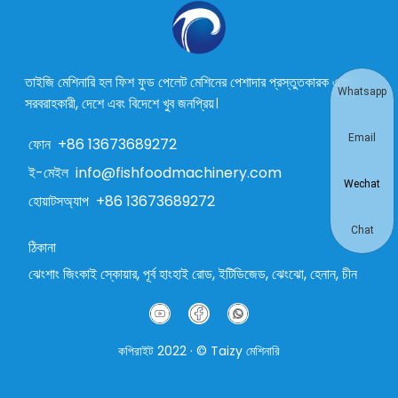
তাইজি মেশিনারি হল ফিশ ফুড পেলেট মেশিনের পেশাদার প্রস্তুতকারক এবং
Whatsapp
সরবরাহকারী, দেশে এবং বিদেশে খুব জনপ্রিয়।
Email
ফোন
+86 13673689272
ই-মেইল
info@fishfoodmachinery.com
Wechat
হোয়াটসঅ্যাপ
+86 13673689272
Chat
ঠিকানা
ঝেংশাং জিংকাই স্কোয়ার, পূর্ব হাংহাই রোড, ইটিডিজেড, ঝেংঝো, হেনান, চীন
কপিরাইট 2022 · © Taizy মেশিনারি