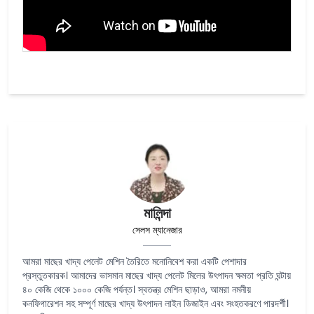
মালিন্দা
সেলস ম্যানেজার
আমরা মাছের খাদ্য পেলেট মেশিন তৈরিতে মনোনিবেশ করা একটি পেশাদার
প্রস্তুতকারক। আমাদের ভাসমান মাছের খাদ্য পেলেট মিলের উৎপাদন ক্ষমতা প্রতি ঘন্টায়
৪০ কেজি থেকে ১০০০ কেজি পর্যন্ত। স্বতন্ত্র মেশিন ছাড়াও, আমরা নমনীয়
কনফিগারেশন সহ সম্পূর্ণ মাছের খাদ্য উৎপাদন লাইন ডিজাইন এবং সংহতকরণে পারদর্শী।