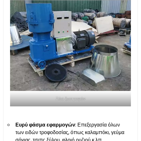
Ζώα ζωοτροφών
Ευρύ φάσμα εφαρμογών
: Επεξεργασία όλων
των ειδών τροφοδοσίας, όπως καλαμπόκι, γεύμα
σόγιας, τσιπς ξύλου, φλοιό ρυζιού κ.λπ.