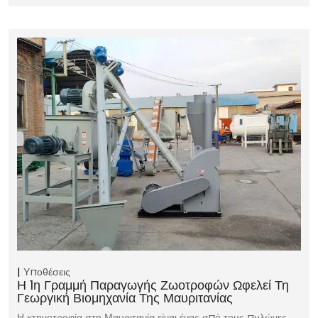
Υποθέσεις
Η 1η Γραμμή Παραγωγής Ζωοτροφών Ωφελεί Τη
Γεωργική Βιομηχανία Της Μαυριτανίας
Η κτηνοτροφία στη Μαυριτανία είναι ένας από τους πυλώνες