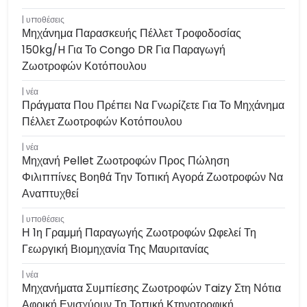
υποθέσεις
Μηχάνημα Παρασκευής Πέλλετ Τροφοδοσίας
150kg/h Για Το Congo DR Για Παραγωγή
Ζωοτροφών Κοτόπουλου
νέα
Πράγματα Που Πρέπει Να Γνωρίζετε Για Το Μηχάνημα
Πέλλετ Ζωοτροφών Κοτόπουλου
νέα
Μηχανή Pellet Ζωοτροφών Προς Πώληση
Φιλιππίνες Βοηθά Την Τοπική Αγορά Ζωοτροφών Να
Αναπτυχθεί
υποθέσεις
Η 1η Γραμμή Παραγωγής Ζωοτροφών Ωφελεί Τη
Γεωργική Βιομηχανία Της Μαυριτανίας
νέα
Μηχανήματα Συμπίεσης Ζωοτροφών Taizy Στη Νότια
Αφρική Ενισχύουν Τη Τοπική Κτηνοτροφική