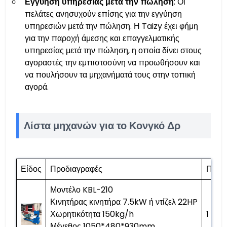
Εγγύηση υπηρεσίας μετά την πώληση
: Οι
πελάτες ανησυχούν επίσης για την εγγύηση
υπηρεσιών μετά την πώληση. Η Taizy έχει φήμη
για την παροχή άμεσης και επαγγελματικής
υπηρεσίας μετά την πώληση, η οποία δίνει στους
αγοραστές την εμπιστοσύνη να προωθήσουν και
να πουλήσουν τα μηχανήματά τους στην τοπική
αγορά.
Λίστα μηχανών για το Κονγκό Δρ
Είδος
Προδιαγραφές
Περιτ
Μοντέλο KBL-210
Κινητήρας κινητήρα 7.5kW ή ντίζελ 22HP
Χωρητικότητα 150kg/h
1 υπο
Μέγεθος 1050*480*930mm