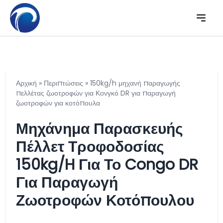
Αρχική
»
Περιπτώσεις
»
150kg/h μηχανή παραγωγής
πελλέτας ζωοτροφών για Κονγκό DR για παραγωγή
ζωοτροφών για κοτόπουλα
Μηχάνημα Παρασκευής
Πέλλετ Τροφοδοσίας
150kg/h Για Το Congo DR
Για Παραγωγή
Ζωοτροφών Κοτόπουλου