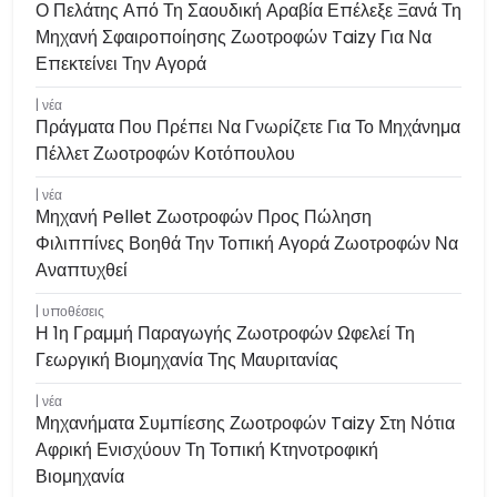
Ο Πελάτης Από Τη Σαουδική Αραβία Επέλεξε Ξανά Τη
Μηχανή Σφαιροποίησης Ζωοτροφών Taizy Για Να
Επεκτείνει Την Αγορά
νέα
Πράγματα Που Πρέπει Να Γνωρίζετε Για Το Μηχάνημα
Πέλλετ Ζωοτροφών Κοτόπουλου
νέα
Μηχανή Pellet Ζωοτροφών Προς Πώληση
Φιλιππίνες Βοηθά Την Τοπική Αγορά Ζωοτροφών Να
Αναπτυχθεί
υποθέσεις
Η 1η Γραμμή Παραγωγής Ζωοτροφών Ωφελεί Τη
Γεωργική Βιομηχανία Της Μαυριτανίας
νέα
Μηχανήματα Συμπίεσης Ζωοτροφών Taizy Στη Νότια
Αφρική Ενισχύουν Τη Τοπική Κτηνοτροφική
Βιομηχανία