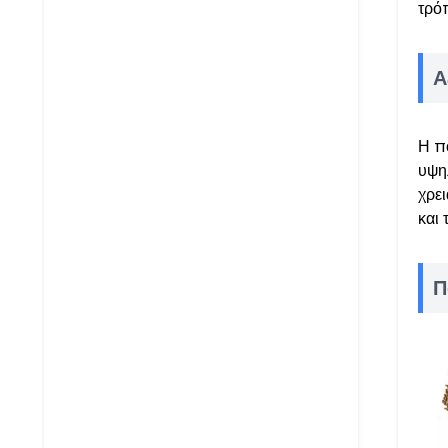
τρόπ
Α
Η π
υψη
χρει
και 
Π