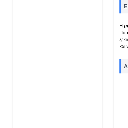
Ε
Η
μ
Παρ
ξεκι
και
Α