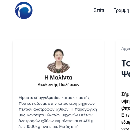
Σπίτι
Γραμμή
Αρχι
Ta
Ψ
Η Μαλίντα
Διευθυντής Πωλήσεων
Σήμ
Είμαστε επαγγελματίας κατασκευαστής
υψη
που εστιάζουμε στην κατασκευή μηχανών
ψαρ
πελτών ζωοτροφών ιχθύων. Η παραγωγική
Είτ
μας ικανότητα πλωτών μηχανών πελτών
ζωοτροφών ιχθύων κυμαίνεται από 40kg
εξαι
έως 1000kg ανά ώρα. Εκτός από
γεω