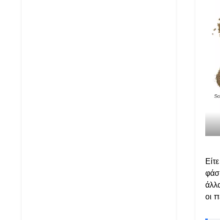
Είτε
φάσ
άλλα
οι 