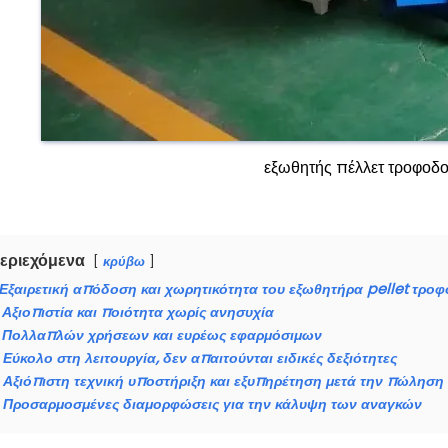
εξωθητής πέλλετ τροφοδ
εριεχόμενα
κρύβω
Εξαιρετική απόδοση και χωρητικότητα του εξωθητήρα pellet τρο
Αξιοπιστία και ποιότητα χωρίς ανησυχία
Πολλαπλών χρήσεων και ευρέως εφαρμόσιμων
Εύκολο στη λειτουργία, δεν απαιτούνται ειδικές δεξιότητες
Αξιόπιστη τεχνική υποστήριξη και εξυπηρέτηση μετά την πώληση
Προσαρμοσμένες διαμορφώσεις για την κάλυψη των αναγκών