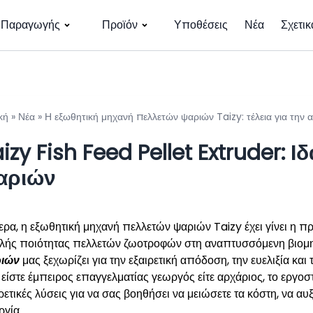
 Παραγωγής
Προϊόν
Υποθέσεις
Νέα
Σχετικ
κή
»
Νέα
»
Η εξωθητική μηχανή πελλετών ψαριών Taizy: τέλεια για τη
izy Fish Feed Pellet Extruder:
αριών
ερα, η εξωθητική μηχανή πελλετών ψαριών Taizy έχει γίνει η 
λής ποιότητας πελλετών ζωοτροφών στη αναπτυσσόμενη βιομη
ιών
μας ξεχωρίζει για την εξαιρετική απόδοση, την ευελιξία και
ε είστε έμπειρος επαγγελματίας γεωργός είτε αρχάριος, το εργ
ρετικές λύσεις για να σας βοηθήσει να μειώσετε τα κόστη, να αυ
ργία.