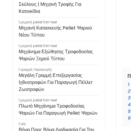
Σκύλους | Μηχανή Τροφής Για
Κατοικίδια
μηχανή pellet fish feet
Μηχανή Κατασκευής Pellet Ψαριού
Νέου Τύπου
μηχανή pellet fish feet
Μηχάνημα Εξώθησης Τροφοδοσίας
Ψαριών Ξηρού Τύπου
γραμμή παραγωγής
Μεγάλη Γραμμή Επεξεργασίας
Π
Ιχθυοτροφών Για Παραγωγή Πέλλετ
1
Ζωοτροφών
2
3
μηχανή pellet fish feet
4
Πλωτό Μηχάνημα Τροφοδοσίας
5
Ψαριών Για Παραγωγή Pellet Ψαριών
6
νέα
Βήμα Προς Βήμα Διαδικασία Για Την