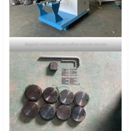
Μηχανή παραγωγής σφαιριδίων ψαριών ψαριών