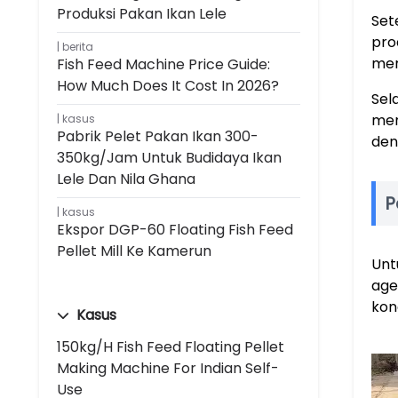
Produksi Pakan Ikan Lele
Set
pro
berita
mem
Fish Feed Machine Price Guide:
How Much Does It Cost In 2026?
Sel
men
kasus
Pabrik Pelet Pakan Ikan 300-
den
350kg/jam Untuk Budidaya Ikan
Lele Dan Nila Ghana
P
kasus
Ekspor DGP-60 Floating Fish Feed
Pellet Mill Ke Kamerun
Unt
age
kon
Kasus
150kg/h Fish Feed Floating Pellet
Making Machine For Indian Self-
Use