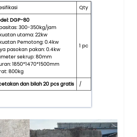
sifikasi
Qty
del: DGP-80
pasitas: 300-350kg/jam
kuatan utama: 22kw
kuatan Pemotong: 0.4kw
1 pc
ya pasokan pakan: 0.4kw
ameter sekrup: 80mm
uran: 1850*1470*1500mm
rat: 800kg
cetakan dan bilah 20 pcs gratis
/