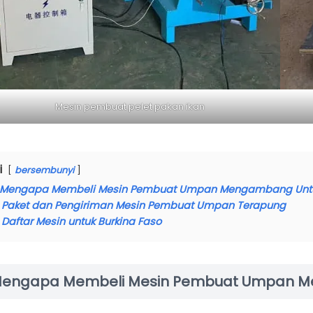
Mesin pembuat pelet pakan ikan
i
bersembunyi
Mengapa Membeli Mesin Pembuat Umpan Mengambang Untuk
Paket dan Pengiriman Mesin Pembuat Umpan Terapung
Daftar Mesin untuk Burkina Faso
engapa Membeli Mesin Pembuat Umpan Me