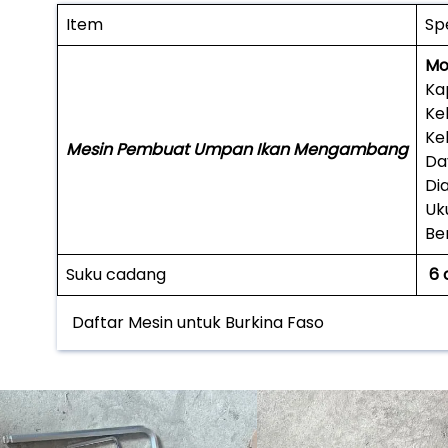
Item
Spe
Mo
Ka
Ke
Ke
Mesin Pembuat Umpan Ikan Mengambang
Da
Di
Uk
Be
Suku cadang
6 
Daftar Mesin untuk Burkina Faso