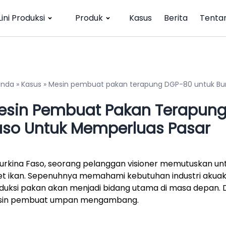
Lini Produksi
Produk
Kasus
Berita
Tenta
anda
»
Kasus
»
Mesin pembuat pakan terapung DGP-80 untuk Bur
esin Pembuat Pakan Terapung
aso Untuk Memperluas Pasar
Burkina Faso, seorang pelanggan visioner memutuskan unt
et ikan. Sepenuhnya memahami kebutuhan industri akuaku
duksi pakan akan menjadi bidang utama di masa depan.
in pembuat umpan mengambang.