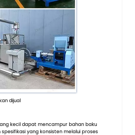
an dijual
ang kecil dapat mencampur bahan baku
esifikasi yang konsisten melalui proses