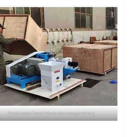
Paket Mesin Pelet Pakan Ikan Mengambang