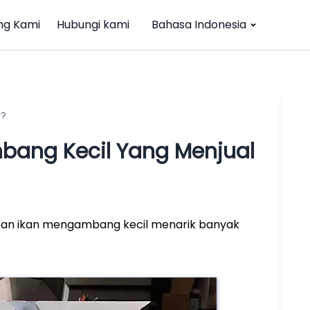
ng Kami
Hubungi kami
Bahasa Indonesia
s?
ang Kecil Yang Menjual
pan ikan mengambang kecil menarik banyak