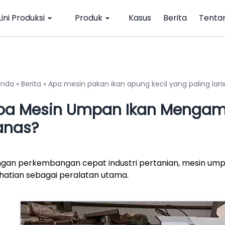
Lini Produksi
Produk
Kasus
Berita
Tenta
anda
»
Berita
»
Apa mesin pakan ikan apung kecil yang paling lari
pa Mesin Umpan Ikan Mengamb
anas?
gan perkembangan cepat industri pertanian, mesin um
hatian sebagai peralatan utama.