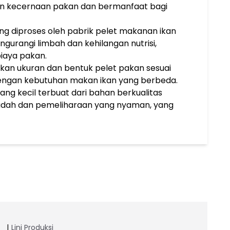
dan kecernaan pakan dan bermanfaat bagi
ang diproses oleh pabrik pelet makanan ikan
gurangi limbah dan kehilangan nutrisi,
iaya pakan.
kan ukuran dan bentuk pelet pakan sesuai
engan kebutuhan makan ikan yang berbeda.
g kecil terbuat dari bahan berkualitas
mudah dan pemeliharaan yang nyaman, yang
Lini Produksi