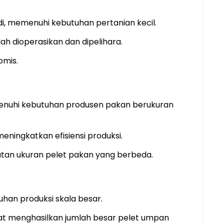
di, memenuhi kebutuhan pertanian kecil.
h dioperasikan dan dipelihara.
omis.
menuhi kebutuhan produsen pakan berukuran
 meningkatkan efisiensi produksi.
tan ukuran pelet pakan yang berbeda.
han produksi skala besar.
apat menghasilkan jumlah besar pelet umpan