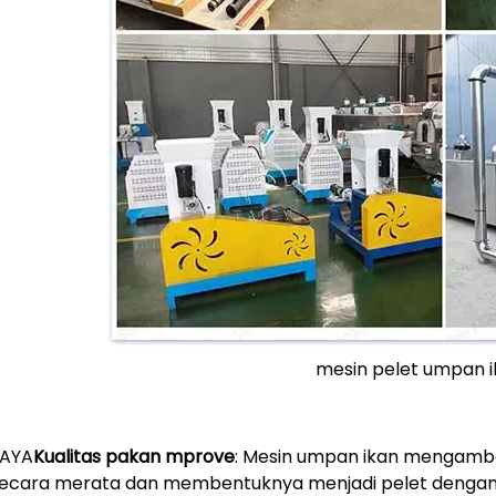
mesin pelet umpan ik
AYA
Kualitas pakan mprove
: Mesin umpan ikan mengamb
ecara merata dan membentuknya menjadi pelet dengan sp