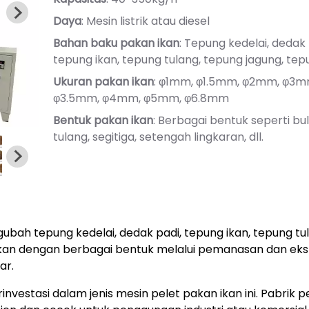
Daya
: Mesin listrik atau diesel
Bahan baku pakan ikan
: Tepung kedelai, dedak 
tepung ikan, tepung tulang, tepung jagung, tepun
Ukuran pakan ikan
: φ1mm, φ1.5mm, φ2mm, φ3m
φ3.5mm, φ4mm, φ5mm, φ6.8mm
Bentuk pakan ikan
: Berbagai bentuk seperti bul
tulang, segitiga, setengah lingkaran, dll.
bah tepung kedelai, dedak padi, tepung ikan, tepung tu
 ikan dengan berbagai bentuk melalui pemanasan dan ekst
ar.
nvestasi dalam jenis mesin pelet pakan ikan ini. Pabrik p