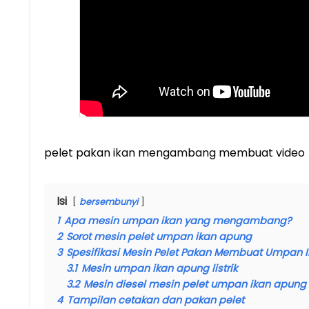
pelet pakan ikan mengambang membuat video
Isi
bersembunyi
1
Apa mesin umpan ikan yang mengambang?
2
Sorot mesin pelet umpan ikan apung
3
Spesifikasi Mesin Pelet Pakan Membuat Umpan 
3.1
Mesin umpan ikan apung listrik
3.2
Mesin diesel mesin pelet umpan ikan apung
4
Tampilan cetakan dan pakan pelet