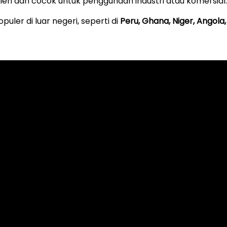
en dan cocok untuk penggunaan industri atau komersial.
puler di luar negeri, seperti di
Peru, Ghana, Niger, Angola,