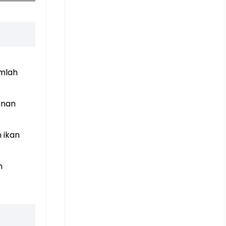
umlah
anan
 ikan
n