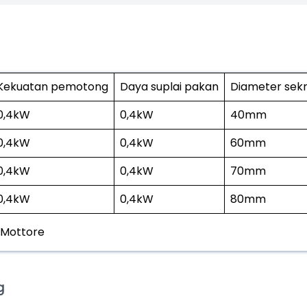
Kekuatan pemotong
Daya suplai pakan
Diameter sek
0,4kW
0,4kW
40mm
0,4kW
0,4kW
60mm
0,4kW
0,4kW
70mm
0,4kW
0,4kW
80mm
 Mottore
g