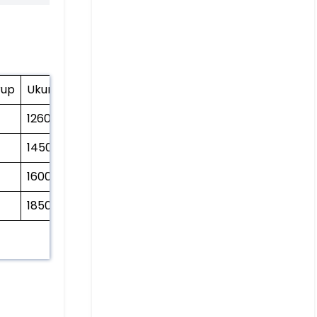
rup
Ukuran
Berat
1260*860*1250mm
290kg
1450*950*1430mm
480kg
1600*1400*1450mm
600kg
1850*1470*1500mm
800kg