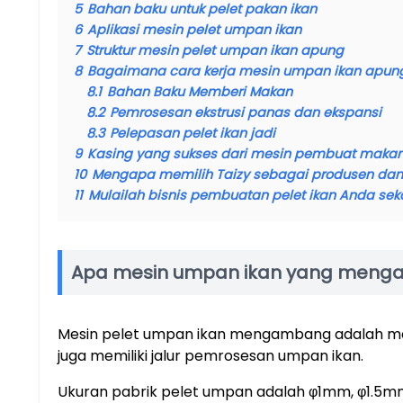
5
Bahan baku untuk pelet pakan ikan
6
Aplikasi mesin pelet umpan ikan
7
Struktur mesin pelet umpan ikan apung
8
Bagaimana cara kerja mesin umpan ikan apun
8.1
Bahan Baku Memberi Makan
8.2
Pemrosesan ekstrusi panas dan ekspansi
8.3
Pelepasan pelet ikan jadi
9
Kasing yang sukses dari mesin pembuat makan
10
Mengapa memilih Taizy sebagai produsen da
11
Mulailah bisnis pembuatan pelet ikan Anda sek
Apa mesin umpan ikan yang men
Mesin pelet umpan ikan mengambang adalah mesin
juga memiliki jalur pemrosesan umpan ikan.
Ukuran pabrik pelet umpan adalah φ1mm, φ1.5