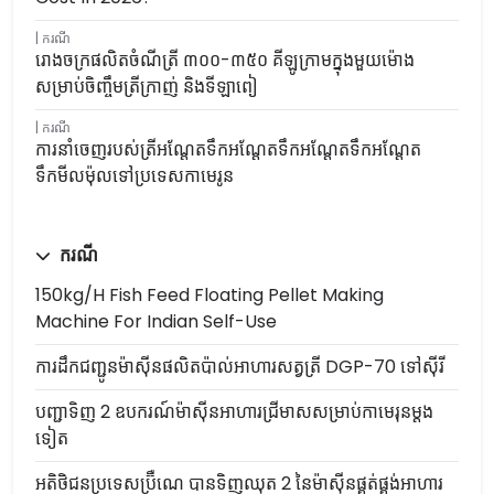
ករណី
រោងចក្រផលិតចំណីត្រី ៣០០-៣៥០ គីឡូក្រាមក្នុងមួយម៉ោង
សម្រាប់ចិញ្ចឹមត្រីក្រាញ់ និងទីឡាពៀ
ករណី
ការនាំចេញរបស់ត្រីអណ្តែតទឹកអណ្តែតទឹកអណ្តែតទឹកអណ្តែត
ទឹកមីលម៉ុលទៅប្រទេសកាមេរូន
ករណី
150kg/h Fish Feed Floating Pellet Making
Machine For Indian Self-Use
ការដឹកជញ្ជូនម៉ាស៊ីនផលិតប៉ាល់អាហារសត្វត្រី DGP-70 ទៅស៊ីរី
បញ្ជាទិញ 2 ឧបករណ៍ម៉ាស៊ីនអាហារជ្រីមាសសម្រាប់កាមេរុនម្តង
ទៀត
អតិថិជនប្រទេសប្រ៊ឺណេ បានទិញឈុត 2 នៃម៉ាស៊ីនផ្គត់ផ្គង់អាហារ