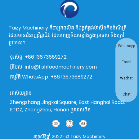
Taizy Machinery គឺជាអ្នកផលិត និងផ្គត់ផ្គង់ម៉ាស៊ីនកិនចំណីត្រី
ដែលមានជំនាញវិជ្ជាជីវៈ ដែលពេញនិយមខ្លាំងក្នុងប្រទេស និងក្រៅ
ប្រទេស។
Whatsapp
ទូរស័ព្ទ
+86 13673689272
Email
អ៊ីមែល
info@fishfoodmachinery.com
កម្មវិធី WhatsApp
+86 13673689272
Wechat
អាស័យដ្ឋាន
Chat
Zhengshang Jingkai Square, East Hanghai Road,
ETDZ, Zhengzhou, Henan ប្រទេសចិន
រក្សាសិទ្ធិឆ្នាំ 2022 · © Taizy Machinery