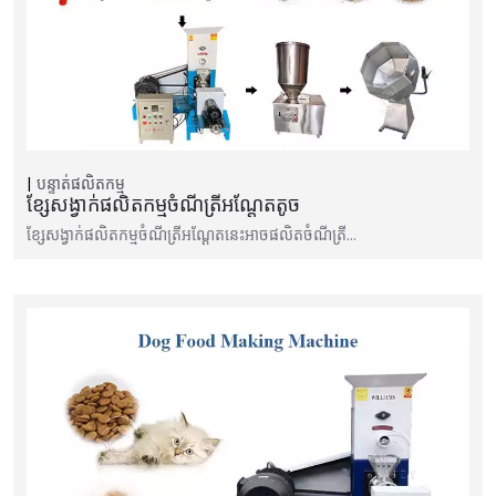
បន្ទាត់ផលិតកម្ម
ខ្សែសង្វាក់ផលិតកម្មចំណីត្រីអណ្តែតតូច
ខ្សែសង្វាក់ផលិតកម្មចំណីត្រីអណ្តែតនេះអាចផលិតចំណីត្រី…