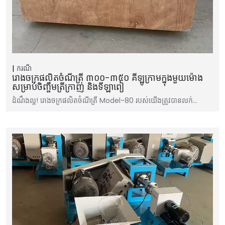
ករណី
រោងចក្រផលិតចំណីត្រី ៣០០-៣៥០ គីឡូក្រាមក្នុងមួយម៉ោង
សម្រាប់ចិញ្ចឹមត្រីក្រាញ់ និងទីឡាពៀ
ដំណឹងល្អ! រោងចក្រផលិតចំណីត្រី Model-80 របស់យើងត្រូវបានលក់…