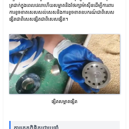
ត្រជាក់ក្នុងពេលវេលាហើយសម្អាតនិងថែរក្សាម៉ាស៊ីនដើម្បីការពារ
ការខូចខាតសេសសល់សេសនិងការខូចខាតឧបករណ៍ជាពិសេស
ផ្សិតជាពិសេសផ្សិតជាពិសេសផ្សិត។
ផ្សិតសម្អាតផ្សិត
ការត្រួតពិនិត្យជាប្រចាំ