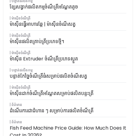
បន្ទាត់ផលិតកម្ម
ខ្សែសង្វាក់ផលិតកម្មចំណីត្រីអណ្តែតតូច
ម៉ាស៊ីនចំណីត្រី
ម៉ាស៊ីនធ្វើអាហារឆ្កែ | ម៉ាស៊ីនចំណីសត្វ
ម៉ាស៊ីនចំណីត្រី
ម៉ាស៊ីនផលិតគ្រាប់ត្រីប្រភេទថ្មី។
ម៉ាស៊ីនចំណីត្រី
ម៉ាស៊ីន Extruder ចំណីត្រីប្រភេទស្ងួត
បន្ទាត់ផលិតកម្ម
បន្ទាត់កែច្នៃចំណីត្រីធំសម្រាប់ផលិតចំណីសត្វ
ម៉ាស៊ីនចំណីត្រី
ម៉ាស៊ីនដាក់ចំណីត្រីអណ្តែតសម្រាប់ផលិតបន្ទះត្រី
ព័ត៌មាន
ដំណើរការជាជំហាន ៗ សម្រាប់ការផលិតចំណីត្រី
ព័ត៌មាន
Fish Feed Machine Price Guide: How Much Does It
Cost In 2026?