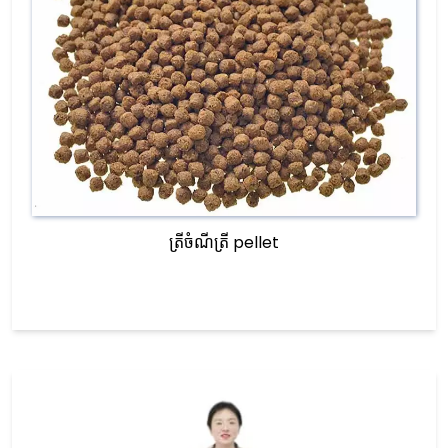
ត្រីចំណីត្រី pellet