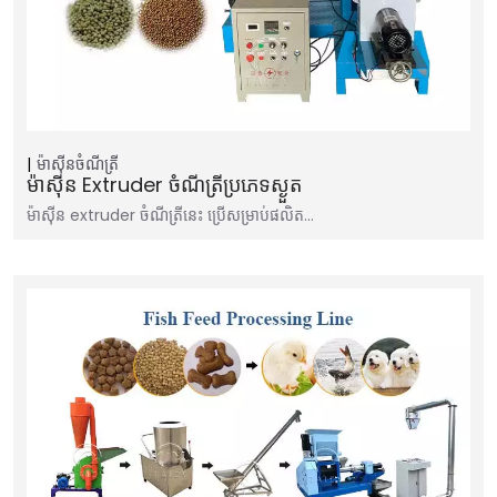
ម៉ាស៊ីនចំណីត្រី
ម៉ាស៊ីន Extruder ចំណីត្រីប្រភេទស្ងួត
ម៉ាស៊ីន extruder ចំណីត្រីនេះ ប្រើសម្រាប់ផលិត…