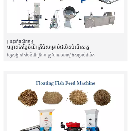
បន្ទាត់ផលិតកម្ម
បន្ទាត់កែច្នៃចំណីត្រីធំសម្រាប់ផលិតចំណីសត្វ
ខ្សែសង្វាក់កែច្នៃចំណីត្រីនេះ ត្រូវបានរចនាឡើងសម្រាប់ផលិត…