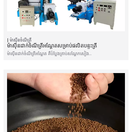
ម៉ាស៊ីនចំណីត្រី
ម៉ាស៊ីនដាក់ចំណីត្រីអណ្តែតសម្រាប់ផលិតបន្ទះត្រី
ម៉ាស៊ីន​ដាក់​ចំណី​ត្រី​អណ្តែត គឺ​បំប្លែង​គ្រាប់​សណ្តែកសៀង…