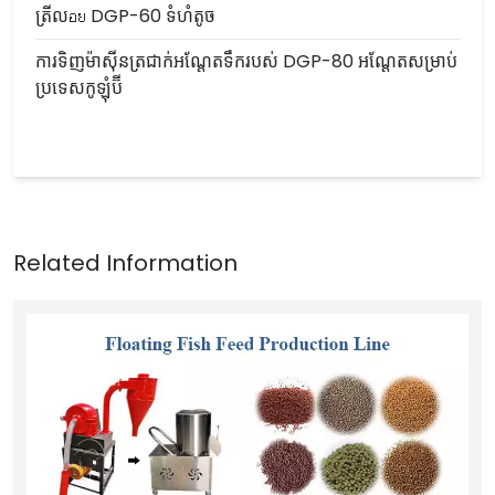
ត្រីលอย DGP-60 ទំហំតូច
ការទិញម៉ាស៊ីនត្រជាក់អណ្តែតទឹករបស់ DGP-80 អណ្តែតសម្រាប់
ប្រទេសកូឡុំប៊ី