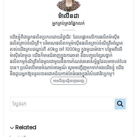
ម៉ាលីនដា
អ្នកគ្រប់គ្រងផ្នែកលក់
យើងខ្ញុំគឺជាអ្នកផលិតប្រកបដោយវិជ្ជាជីវៈ ដែលផ្តោតលើការផលិតម៉ាស៊ីន
ផលិតគ្រាប់ចំណីត្រី។ បរិមាណផលិតកម្មម៉ាស៊ីនផលិតគ្រាប់ចំណីត្រីអណ្តែត
របស់យើងគ្របដណ្តប់ពី 40kg ទៅ 1000kg ក្នុងមួយម៉ោង។ បន្ថែមពីលើ
ម៉ាស៊ីនតែមួយ យើងក៏មានជំនាញក្នុងការរចនា និងបញ្ចូលខ្សែសង្វាក់
ផលិតកម្មចំណីត្រីទាំងមូលជាមួយនឹងការកំណត់រចនាសម្ព័ន្ធដែលអាចបត់បែន
បាន។ ប្រសិនបើមានចំណាប់អារម្មណ៍ សូមអញ្ជើញមកទាក់ទងយើងខ្ញុំ យើង
នឹងជួយអ្នកឱ្យទទួលបានជោគជ័យកាន់តែធំធេងក្នុងវិស័យវារីវប្បកម្ម។
អានជីវប្រវត្តិពេញលេញ