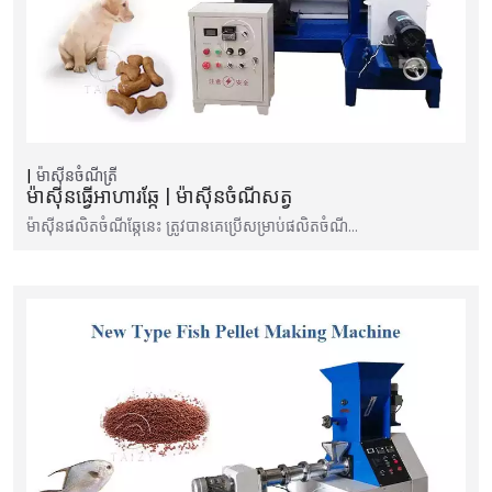
ម៉ាស៊ីនចំណីត្រី
ម៉ាស៊ីនធ្វើអាហារឆ្កែ | ម៉ាស៊ីនចំណីសត្វ
ម៉ាស៊ីន​ផលិត​ចំណី​ឆ្កែ​នេះ ត្រូវ​បាន​គេ​ប្រើ​សម្រាប់​ផលិត​ចំណី…