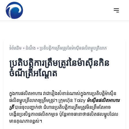
ទំព័រដើម
»
ដំណឹង
»
ប្រតិបត្តិការត្រឹមត្រូវនៃម៉ាស៊ីនផលិតម្ហូបត្រីលាភ
ប្រតិបត្តិការត្រឹមត្រូវនៃម៉ាស៊ីនកិន
ចំណីត្រីអណ្តែត
ក្នុងការផលិតអាហារ វាជារឿងសំខាន់ណាស់ក្នុងការប្រតិបត្តិម៉ាស៊ីន
ផលិតម្ហូបត្រីលាភឲ្យត្រឹមត្រូវ។ ក្រុមហ៊ុន Taizy
ម៉ាស៊ីនផលិតអាហារ
ត្រី
បានចុះបញ្ជាក់ថា ជំហានប្រតិបត្តិការត្រឹមត្រូវមិនត្រឹមតែអាច
បង្កើនប្រសិទ្ធភាពផលិតកម្មទេ ប៉ុន្តែអាចធានាថាផលិតផលម្ហូបដែល
មានគុណភាពខ្ពស់។