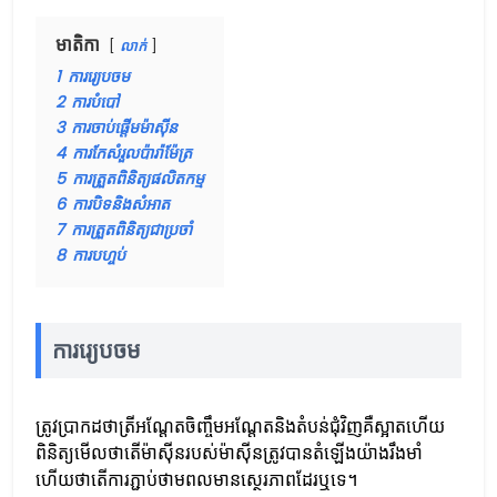
មាតិកា
លាក់
1
ការរ្យេបចម
2
ការបំបៅ
3
ការចាប់ផ្តើមម៉ាស៊ីន
4
ការកែសំរួលប៉ារ៉ាម៉ែត្រ
5
ការត្រួតពិនិត្យផលិតកម្ម
6
ការបិទនិងសំអាត
7
ការត្រួតពិនិត្យជាប្រចាំ
8
ការបហ្ចប់
ការរ្យេបចម
ត្រូវប្រាកដថាត្រីអណ្តែតចិញ្ចឹមអណ្តែតនិងតំបន់ជុំវិញគឺស្អាតហើយ
ពិនិត្យមើលថាតើម៉ាស៊ីនរបស់ម៉ាស៊ីនត្រូវបានតំឡើងយ៉ាងរឹងមាំ
ហើយថាតើការភ្ជាប់ថាមពលមានស្ថេរភាពដែរឬទេ។