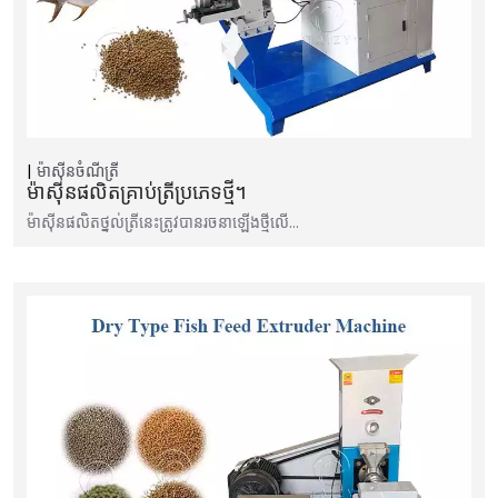
ម៉ាស៊ីនចំណីត្រី
ម៉ាស៊ីនផលិតគ្រាប់ត្រីប្រភេទថ្មី។
ម៉ាស៊ីនផលិតថ្នល់ត្រីនេះត្រូវបានរចនាឡើងថ្មីលើ…