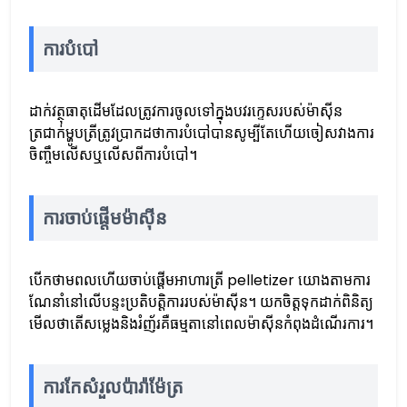
ការបំបៅ
ដាក់វត្ថុធាតុដើមដែលត្រូវការចូលទៅក្នុងបវរក្ទេសរបស់ម៉ាស៊ីន
ត្រជាក់ម្ហូបត្រីត្រូវប្រាកដថាការបំបៅបានសូម្បីតែហើយចៀសវាងការ
ចិញ្ចឹមលើសឬលើសពីការបំបៅ។
ការចាប់ផ្តើមម៉ាស៊ីន
បើកថាមពលហើយចាប់ផ្តើមអាហារត្រី pelletizer យោងតាមការ
ណែនាំនៅលើបន្ទះប្រតិបត្ដិការរបស់ម៉ាស៊ីន។ យកចិត្តទុកដាក់ពិនិត្យ
មើលថាតើសម្លេងនិងរំញ័រគឺធម្មតានៅពេលម៉ាស៊ីនកំពុងដំណើរការ។
ការកែសំរួលប៉ារ៉ាម៉ែត្រ