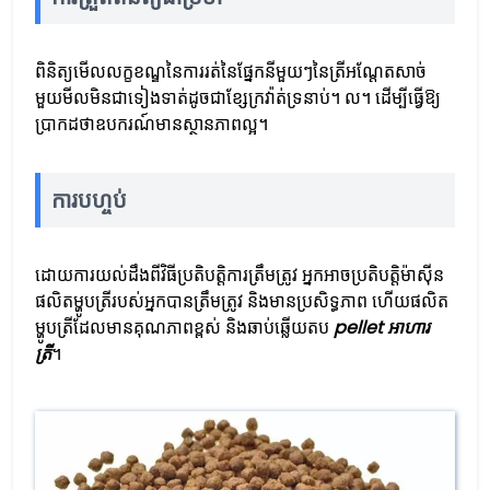
ពិនិត្យមើលលក្ខខណ្ឌនៃការរត់នៃផ្នែកនីមួយៗនៃត្រីអណ្តែតសាច់
មួយមីលមិនជាទៀងទាត់ដូចជាខ្សែក្រវ៉ាត់ទ្រនាប់។ ល។ ដើម្បីធ្វើឱ្យ
ប្រាកដថាឧបករណ៍មានស្ថានភាពល្អ។
ការបហ្ចប់
ដោយការយល់ដឹងពីវិធីប្រតិបត្តិការត្រឹមត្រូវ អ្នកអាចប្រតិបត្តិម៉ាស៊ីន
ផលិតម្ហូបត្រីរបស់អ្នកបានត្រឹមត្រូវ និងមានប្រសិទ្ធភាព ហើយផលិត
ម្ហូបត្រីដែលមានគុណភាពខ្ពស់ និងឆាប់ឆ្លើយតប
pellet អាហារ
ត្រី
។