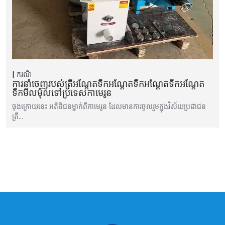
ករណី
ការនាំចេញរបស់ត្រីអណ្តែតទឹកអណ្តែតទឹកអណ្តែតទឹកអណ្តែត
ទឹកមីលម៉ុលទៅប្រទេសកាមេរូន
ចុងក្រោយនេះ អតិថិជនម្នាក់ពីកាមេរូន ដែលមានការចូលរួមក្នុងវិស័យប្រជាជន
ត្រី…