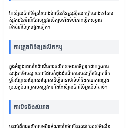
កែសំរួលប៉ារ៉ាម៉ែត្រនៃរោងម៉ាស៊ីនកិនស្រូវប៉ូលេកត្រីយោងទៅតាម
តំរូវការនៃចំណីដែលត្រូវផលិតរួមទាំងទំហំភាគល្អិតសម្ពាធ
និងប៉ារ៉ាម៉ែត្រផ្សេងទៀត។
ការត្រួតពិនិត្យផលិតកម្ម
ក្នុងអំឡុងពេលនៃដំណើរការផលិតសូមយកចិត្តទុកដាក់ក្នុងការ
សង្កេតមើលស្ថានភាពដែលកំពុងដំណើរការរបស់ត្រីអណ្តែតទឹក
ថ្នាំអណ្តែតអណ្តែតអណ្តែតដើម្បីធានាថាទំហំនិងគុណភាពប្រុង
ប្រយ័ត្នបំពេញតាមតម្រូវការនិងកែសំរួលប៉ារ៉ាម៉ែត្របើចាំបាច់។
ការបិទនិងសំអាត
បន្ទាប់ពីការផលិតសូមបិទអំណាចនៃម៉ាស៊ីនត្រជាក់របស់ម៉ាស៊ីន