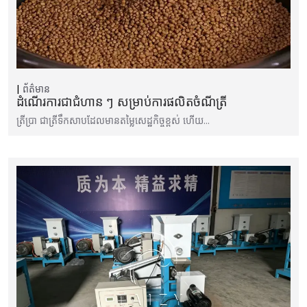
ព័ត៌មាន
ដំណើរការជាជំហាន ៗ សម្រាប់ការផលិតចំណីត្រី
ត្រីប្រា ជាត្រីទឹកសាបដែលមានតម្លៃសេដ្ឋកិច្ចខ្ពស់ ហើយ…