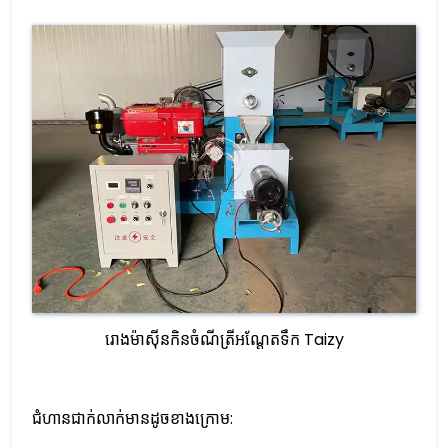
រោងម៉ាស៊ីនកិនចំណីត្រីអណ្តែតទឹក Taizy
ជំហានជាក់លាក់មានដូចខាងក្រោម: