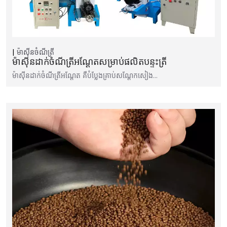
ម៉ាស៊ីនចំណីត្រី
ម៉ាស៊ីនដាក់ចំណីត្រីអណ្តែតសម្រាប់ផលិតបន្ទះត្រី
ម៉ាស៊ីន​ដាក់​ចំណី​ត្រី​អណ្តែត គឺ​បំប្លែង​គ្រាប់​សណ្តែកសៀង…