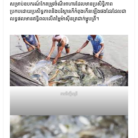
សម្រាប់ឧបករណ៍កែតម្រូវចំណីអាហារដែលមានប្រសិទ្ធិភាព
ប្រកបដោយប្រសិទ្ធភាពនិងបរិស្ថានក៏កំពុងកើនឡើងផងដែរដែលជា
លទ្ធផលមានឥទ្ធិពលលើតម្លៃម៉ាស៊ីនត្រជាក់ម្ហូបត្រី។
ការចិញ្ចឹមត្រី