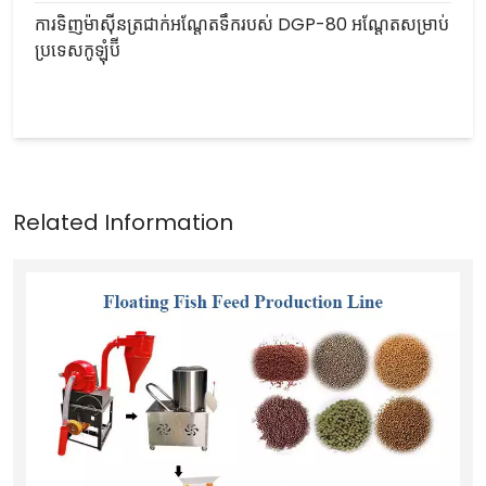
ការទិញម៉ាស៊ីនត្រជាក់អណ្តែតទឹករបស់ DGP-80 អណ្តែតសម្រាប់
ប្រទេសកូឡុំប៊ី