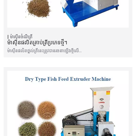
ម៉ាស៊ីនចំណីត្រី
ម៉ាស៊ីនផលិតគ្រាប់ត្រីប្រភេទថ្មី។
ម៉ាស៊ីនផលិតថ្នល់ត្រីនេះត្រូវបានរចនាឡើងថ្មីលើ…