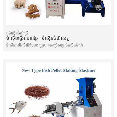
ម៉ាស៊ីនចំណីត្រី
ម៉ាស៊ីនធ្វើអាហារឆ្កែ | ម៉ាស៊ីនចំណីសត្វ
ម៉ាស៊ីន​ផលិត​ចំណី​ឆ្កែ​នេះ ត្រូវ​បាន​គេ​ប្រើ​សម្រាប់​ផលិត​ចំណី…