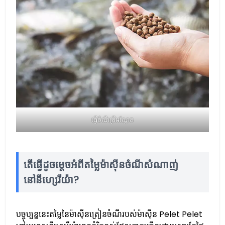
ធ្វើចំណីត្រីអណ្តែត
តើធ្វើដូចម្តេចអំពីតម្លៃម៉ាស៊ីនចំណីសំណាញ់
នៅនីហ្សេរីយ៉ា?
បច្ចុប្បន្ននេះតម្លៃនៃម៉ាស៊ីនត្រៀនចំណីរបស់ម៉ាស៊ីន Pelet Pelet