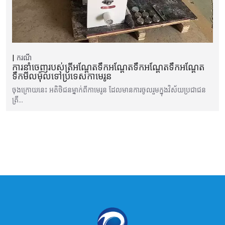
ករណី
ការនាំចេញរបស់ត្រីអណ្តែតទឹកអណ្តែតទឹកអណ្តែតទឹកអណ្តែត
ទឹកមីលម៉ុលទៅប្រទេសកាមេរូន
ចុងក្រោយនេះ អតិថិជនម្នាក់ពីកាមេរូន ដែលមានការចូលរួមក្នុងវិស័យប្រជាជន
ត្រី…