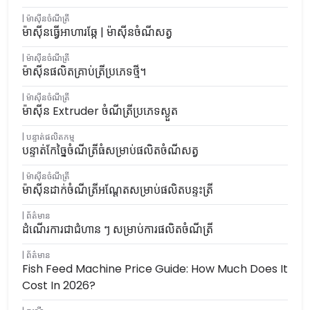
ម៉ាស៊ីនចំណីត្រី
ម៉ាស៊ីនធ្វើអាហារឆ្កែ | ម៉ាស៊ីនចំណីសត្វ
ម៉ាស៊ីនចំណីត្រី
ម៉ាស៊ីនផលិតគ្រាប់ត្រីប្រភេទថ្មី។
ម៉ាស៊ីនចំណីត្រី
ម៉ាស៊ីន Extruder ចំណីត្រីប្រភេទស្ងួត
បន្ទាត់ផលិតកម្ម
បន្ទាត់កែច្នៃចំណីត្រីធំសម្រាប់ផលិតចំណីសត្វ
ម៉ាស៊ីនចំណីត្រី
ម៉ាស៊ីនដាក់ចំណីត្រីអណ្តែតសម្រាប់ផលិតបន្ទះត្រី
ព័ត៌មាន
ដំណើរការជាជំហាន ៗ សម្រាប់ការផលិតចំណីត្រី
ព័ត៌មាន
Fish Feed Machine Price Guide: How Much Does It
Cost In 2026?