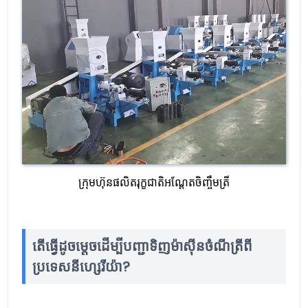
ក្រុមហ៊ុនផលិតរុក្ខជាតិអណ្តែតចិញ្ចឹមត្រី
តើធ្វើដូចម្តេចដើម្បីបញ្ជាទិញម៉ាស៊ីនចំណីត្រីពី
ប្រទេសនីហ្សេរីយ៉ា?