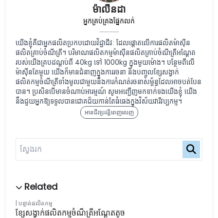
ម៉ាលីនដា
អ្នកគ្រប់គ្រងផ្នែកលក់
យើងខ្ញុំគឺជាអ្នកផលិតប្រកបដោយវិជ្ជាជីវៈ ដែលផ្តោតលើការផលិតម៉ាស៊ីន
ផលិតគ្រាប់ចំណីត្រី។ បរិមាណផលិតកម្មម៉ាស៊ីនផលិតគ្រាប់ចំណីត្រីអណ្តែត
របស់យើងគ្របដណ្តប់ពី 40kg ទៅ 1000kg ក្នុងមួយម៉ោង។ បន្ថែមពីលើ
ម៉ាស៊ីនតែមួយ យើងក៏មានជំនាញក្នុងការរចនា និងបញ្ចូលខ្សែសង្វាក់
ផលិតកម្មចំណីត្រីទាំងមូលជាមួយនឹងការកំណត់រចនាសម្ព័ន្ធដែលអាចបត់បែន
បាន។ ប្រសិនបើមានចំណាប់អារម្មណ៍ សូមអញ្ជើញមកទាក់ទងយើងខ្ញុំ យើង
នឹងជួយអ្នកឱ្យទទួលបានជោគជ័យកាន់តែធំធេងក្នុងវិស័យវារីវប្បកម្ម។
អានជីវប្រវត្តិពេញលេញ
បន្ទាត់ផលិតកម្ម
ខ្សែសង្វាក់ផលិតកម្មចំណីត្រីអណ្តែតតូច