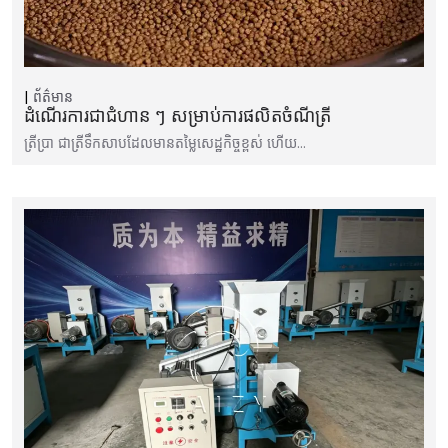
ព័ត៌មាន
ដំណើរការជាជំហាន ៗ សម្រាប់ការផលិតចំណីត្រី
ត្រីប្រា ជាត្រីទឹកសាបដែលមានតម្លៃសេដ្ឋកិច្ចខ្ពស់ ហើយ…