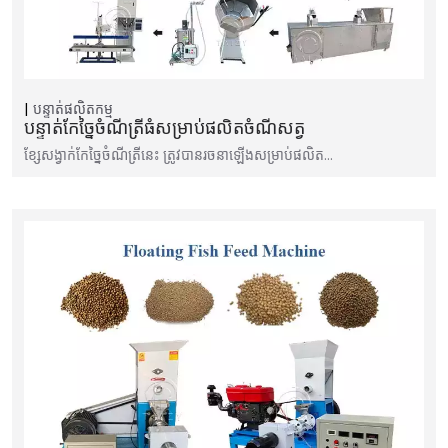
បន្ទាត់ផលិតកម្ម
បន្ទាត់កែច្នៃចំណីត្រីធំសម្រាប់ផលិតចំណីសត្វ
ខ្សែសង្វាក់កែច្នៃចំណីត្រីនេះ ត្រូវបានរចនាឡើងសម្រាប់ផលិត…