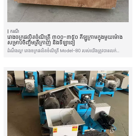
ករណី
រោងចក្រផលិតចំណីត្រី ៣០០-៣៥០ គីឡូក្រាមក្នុងមួយម៉ោង
សម្រាប់ចិញ្ចឹមត្រីក្រាញ់ និងទីឡាពៀ
ដំណឹងល្អ! រោងចក្រផលិតចំណីត្រី Model-80 របស់យើងត្រូវបានលក់…