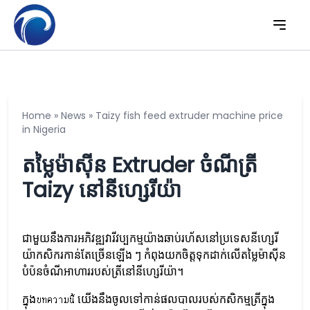
Home
»
News
»
Taizy fish feed extruder machine price
in Nigeria
តម្លៃម៉ាស៊ីន Extruder ចំណីត្រី
Taizy នៅនីហ្សេរីយ៉ា
ជាមួយនឹងការអភិវឌ្ឍវារីវប្បកម្មយ៉ាងឆាប់រហ័សនៅប្រទេសនីហ្សេរី
យ៉ាកសិករកាន់តែច្រើនឡើង ៗ កំពុងយកចិត្តទុកដាក់លើតម្លៃម៉ាស៊ីន
បំប៉នចំណីអាហាររបស់ត្រីនៅនីហ្សេរីយ៉ា។
ក្នុងบทความนี้ យើងនឹងចូលទៅកាន់ផលបាលរបស់កសិកម្មត្រីក្នុង