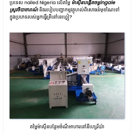
ប្រទេស nailed Nigeria លើតម្លៃ
ម៉ាស៊ីនបង្កើតចម្អingale
ស្រូវចិបាចារាណ៍
និងរបៀបបញ្ជាកម្មវត្ថុហល់ពិសោធន៍មុខណៃទៅ
ក្នុងប្រភេទរបស់អ្នកធ្វើត្រីនៅនេហ្វៀ?
តម្លៃម៉ាស៊ីនបន្ថែមចំណីអាហារនៅនីហ្សេរីយ៉ា