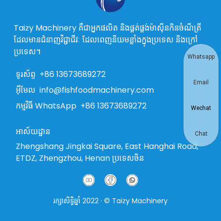
Taizy Machinery គឺជាអ្នកផលិត និងផ្គត់ផ្គង់ម៉ាស៊ីនកិនចំណីត្រី
ដែលមានជំនាញវិជ្ជាជីវៈ ដែលពេញនិយមខ្លាំងក្នុងប្រទេស និងក្រៅ
ប្រទេស។
Whatsapp
ទូរស័ព្ទ
+86 13673689272
Email
អ៊ីមែល
info@fishfoodmachinery.com
កម្មវិធី WhatsApp
+86 13673689272
Wechat
អាស័យដ្ឋាន
Chat
Zhengshang Jingkai Square, East Hanghai Road,
ETDZ, Zhengzhou, Henan ប្រទេសចិន
រក្សាសិទ្ធិឆ្នាំ 2022 · © Taizy Machinery