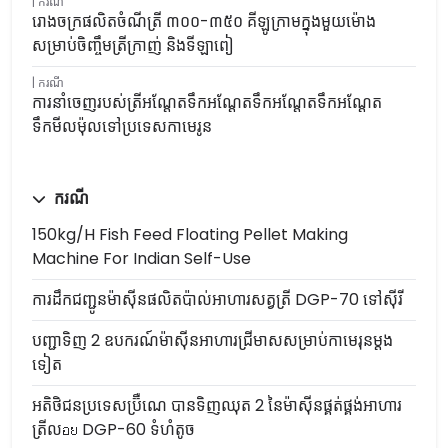
ករណី
រោងចក្រផលិតចំណីត្រី ៣០០-៣៥០ គីឡូក្រាមក្នុងមួយម៉ោង
សម្រាប់ចិញ្ចឹមត្រីក្រាញ់ និងទីឡាពៀ
ករណី
ការនាំចេញរបស់ត្រីអណ្តែតទឹកអណ្តែតទឹកអណ្តែតទឹកអណ្តែត
ទឹកមីលម៉ុលទៅប្រទេសកាមេរូន
ករណី
150kg/h Fish Feed Floating Pellet Making
Machine For Indian Self-Use
ការដឹកជញ្ជូនម៉ាស៊ីនផលិតប៉ាល់អាហារសត្វត្រី DGP-70 ទៅស៊ីរី
បញ្ជាទិញ 2 ឧបករណ៍ម៉ាស៊ីនអាហារជ្រីមាសសម្រាប់កាមេរុនម្តង
ទៀត
អតិថិជនប្រទេសប្រ៊ឺណេ បានទិញឈុត 2 នៃម៉ាស៊ីនផ្គត់ផ្គង់អាហារ
ត្រីលอย DGP-60 ទំហំតូច