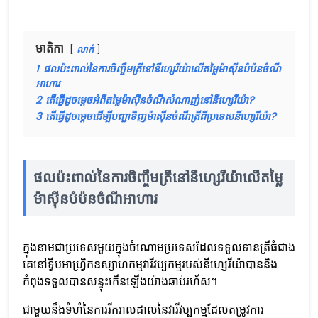
មាតិកា
លាក់
1
ផលប៉ះពាល់នៃការចិញ្ចឹមត្រីនៅនីហ្សេរីយ៉ាលើតម្លៃម៉ាស៊ីនបំប៉នចំណី
អាហារ
2
តើធ្វើដូចម្តេចអំពីតម្លៃម៉ាស៊ីនចំណីសំណាញ់នៅនីហ្សេរីយ៉ា?
3
តើធ្វើដូចម្តេចដើម្បីបញ្ជាទិញម៉ាស៊ីនចំណីត្រីពីប្រទេសនីហ្សេរីយ៉ា?
ផលប៉ះពាល់នៃការចិញ្ចឹមត្រីនៅនីហ្សេរីយ៉ាលើតម្លៃ
ម៉ាស៊ីនបំប៉នចំណីអាហារ
ក្នុងនាមជាប្រទេសមួយក្នុងចំណោមប្រទេសដែលទទួលទានត្រីធំជាង
គេនៅទ្វីបអាហ្វ្រិកឧស្សាហកម្មវារីវប្បកម្មរបស់នីហ្សេរីយ៉ាបាននិង
កំពុងទទួលបានសន្ទុះកើនឡើងយ៉ាងឆាប់រហ័ស។
ជាមួយនឹងទំហំនៃការរីករាលដាលនៃវារីវប្បកម្មដែលតម្រូវការ