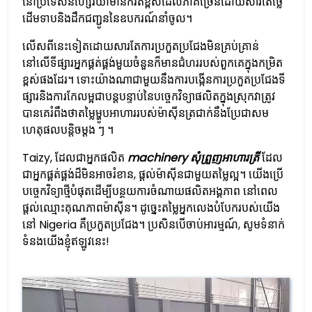
នៅប្រទេសនីហ្សេរីយ៉ាមានកំរិតខ្ពស់ដែលភាគច្រើនដោយសារតែថ្លៃ
ដើមទាបនិងដឹកជញ្ជូននៃឧបករណ៍នាំចូល។
លើសពីនេះទៀតដោយសារតែការប្រកួតប្រជែងមិនគ្រប់គ្រាន់
នៅលើទីផ្សារអ្នកផ្គត់ផ្គង់មួយចំនួនក៏មានជំហររបស់ពួកគេក្នុងកម្រិត
ខ្ពស់ផងដែរ។ ទោះយ៉ាងណាជាមួយនឹងការបង្កើនការប្រកួតប្រជែងទី
ផ្សារនិងការកែលម្អជាបន្តបន្ទាប់នៃបច្ចេកវិទ្យាផលិតក្នុងស្រុកវាត្រូវ
បានគេរំពឹងថាតម្លៃម្ហូបអាហាររបស់ម៉ាស៊ីនត្រជាក់នឹងប្រែជាសម
ហេតុផលបន្តិចម្តង ៗ ។
Taizy, ដែលជាអ្នកផលិត
machinery សុំព្រួញអាហារត្រី
ដែល
ជាអ្នកផ្គត់ផ្គង់ដ៏មិនអាចរំខាន, ផ្ដល់ម៉ាស៊ីនជាមួយតម្លៃល្អ។ យើងប្រើ
បច្ចេកវិទ្យាថ្មីបំផុតដើម្បីបន្ថយការចំណាយផលិតអង្គភាព នៅពេល
ផ្តល់ឈ្មោះគុណភាពម៉ាស៊ីន។ ដូច្នេះតម្លៃអ្នកលេងបំបែករបស់យើង
នៅ Nigeria គឺប្រកួតប្រជែង។ ប្រសិនបើចាប់អារម្មណ៍, សូមទំនាក់
ទំនងយើងខ្ញុំឥឡូវនេះ!