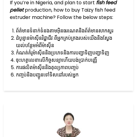
If you’re in Nigeria, and plan to start
fish feed
pellet
production, how to buy Taizy fish feed
extruder machine? Follow the below steps:
ព័ត៌មានទំនាក់ទំនងតាមអ៊ិនធរណេតនិងព័ត៌មានសាកសួរ
ដំបូន្មានម៉ាស៊ីនវិជ្ជាជីវៈពីអ្នកគ្រប់គ្រងរបស់យើងនិងស្វែង
យល់បន្ថែមអំពីម៉ាស៊ីន
កំណត់គំរូម៉ាស៊ីននិងប្រភេទនិងការបញ្ជាទិញបញ្ជាទិញ
ចុះហត្ថលេខាលើកិច្ចសន្យាហើយបង់ប្រាក់បញ្ញើ
ការផលិតម៉ាស៊ីននិងតុល្យភាពបញ្ចប់
កញ្ចប់និងបញ្ជូនទៅទិសដៅរបស់អ្នក