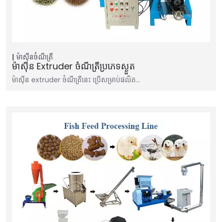
ម៉ាស៊ីនចំណីត្រី
ម៉ាស៊ីន Extruder ចំណីត្រីប្រភេទស្ងួត
ម៉ាស៊ីន extruder ចំណីត្រីនេះ ប្រើសម្រាប់ផលិត…