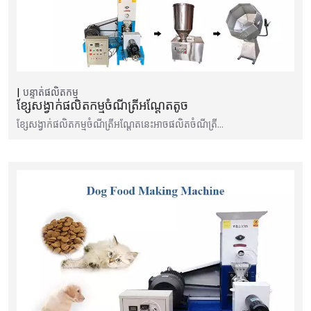
បន្ទាត់ផលិតកម្ម
ខ្សែសង្វាក់ផលិតកម្មចំណីត្រីអណ្តែតតូច
ខ្សែសង្វាក់ផលិតកម្មចំណីត្រីអណ្តែតនេះអាចផលិតចំណីត្រី…