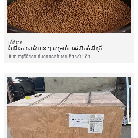
ព័ត៌មាន
ដំណើរការជាជំហាន ៗ សម្រាប់ការផលិតចំណីត្រី
ត្រីប្រា ជាត្រីទឹកសាបដែលមានតម្លៃសេដ្ឋកិច្ចខ្ពស់ ហើយ…