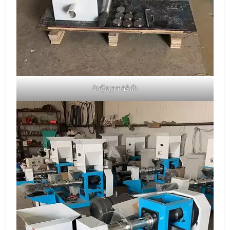
ម៉ាស៊ីនត្រជាក់ចំណី