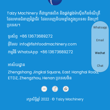
Taizy Machinery គឺជាអ្នកផលិត និងផ្គត់ផ្គង់ម៉ាស៊ីនកិនចំណីត្រី
ដែលមានជំនាញវិជ្ជាជីវៈ ដែលពេញនិយមខ្លាំងក្នុងប្រទេស និងក្រៅ
ប្រទេស។
Whatsapp
ទូរស័ព្ទ
+86 13673689272
Email
អ៊ីមែល
info@fishfoodmachinery.com
កម្មវិធី WhatsApp
+86 13673689272
Wechat
អាស័យដ្ឋាន
Chat
Zhengshang Jingkai Square, East Hanghai Road,
ETDZ, Zhengzhou, Henan ប្រទេសចិន
រក្សាសិទ្ធិឆ្នាំ 2022 · © Taizy Machinery