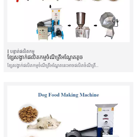
បន្ទាត់ផលិតកម្ម
ខ្សែសង្វាក់ផលិតកម្មចំណីត្រីអណ្តែតតូច
ខ្សែសង្វាក់ផលិតកម្មចំណីត្រីអណ្តែតនេះអាចផលិតចំណីត្រី…