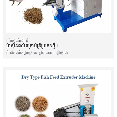
ម៉ាស៊ីនចំណីត្រី
ម៉ាស៊ីនផលិតគ្រាប់ត្រីប្រភេទថ្មី។
ម៉ាស៊ីនផលិតថ្នល់ត្រីនេះត្រូវបានរចនាឡើងថ្មីលើ…