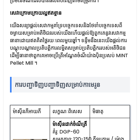
ប្រមនៃចំណីដែលបានផលិតបំពេញតាមតម្រូវការ។
សេវាក្រោមក្រោយល្អឥតខ្ចាន
យើងសន្យាផ្តល់សេវាកម្មគាំទ្របច្ចេកទេសនិងថែទាំបច្ចេកទេសពី
ចម្ងាយសម្រាប់អតិថិជនរបស់យើងហើយផ្តល់ឱ្យពួកគេនូវសេវាកម្ម
ធានាដោយឥតគិតថ្លៃរយៈពេលមួយឆ្នាំ។ ទន្ទឹមនឹងនេះយើងផ្តល់ការ
បណ្តុះបណ្តាលប្រតិបត្ដិការលម្អិតសម្រាប់ប្រតិបត្តិកររបស់អតិថិជន
ដើម្បីធានាថាពួកគេអាចប្រើត្រីអណ្តែតចំណីយ៉ាងប៉ិនប្រសប់ MINT
Pellet Mill ។
ការបញ្ជាទិញបញ្ជាទិញសម្រាប់កាមេរូន
ម៉ាស៊ីនភីអាយភី
លក្ខណៈពិសេស
មិធាតុ
ម៉ាស៊ីនដាក់ចំណីត្រី
គំរូ: DGP-60
សមត្ថភាព: 120-150 គីឡូក្រាម / ម៉ោង