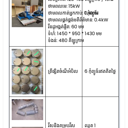
ថាមពលមេ: 15kW
ថាមពលកាត់អ្នកកាប់: 0,4kW
1 កុំព្យូទ័រ
ថាមពលផ្គត់ផ្គង់មតិព័ត៌មាន: 0.4kW
វីនដូអង្កត់ផ្ចិត: 60 មម
ទំហំ: 1450 * 950 * 1430 មម
ទំងន់: 480 គីឡូក្រាម
ត្រីផ្សិតចំណីអំបិល
6 កុំព្យូទ័រឥតគិតថ្លៃ
វីសនិងគម្របវីស
ឈុត 1