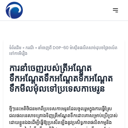
ទំព័រដើម
»
ករណី
»
នាំចេញពី DGP-60 ម៉ាស៊ីនផលិតសាច់ដុបចង្រៃចល័ត
ទៅកាមើរឿង
ការនាំចេញរបស់ត្រីអណ្តែត
ទឹកអណ្តែតទឹកអណ្តែតទឹកអណ្តែត
ទឹកមីលម៉ុលទៅប្រទេសកាមេរូន
ថ្មីៗនេះអតិថិជនមកពីប្រទេសកាមេរូនដែលចូលរួមក្នុងការធ្វើស្រែ
ជលផលនេសាទគ្រោងទិញត្រីអណ្តែតទឹកដោះគោសម្រាប់ប្រើប្រាស់
ដោយខ្លួនឯងដើម្បីធ្វើឱ្យប្រសើរឡើងនូវប្រសិទ្ធភាពផលិតកម្មនិង