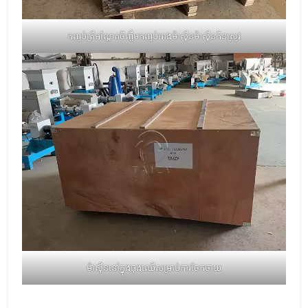
កញ្ចប់ត្រីអណ្តែតចិញ្ចឹមកញ្ចប់រោងម៉ាស៊ីនម៉ាស៊ីនកិនស្រូវ
ម៉ាស៊ីននៅក្នុងធុងឈើសម្រាប់ការចែកចាយ