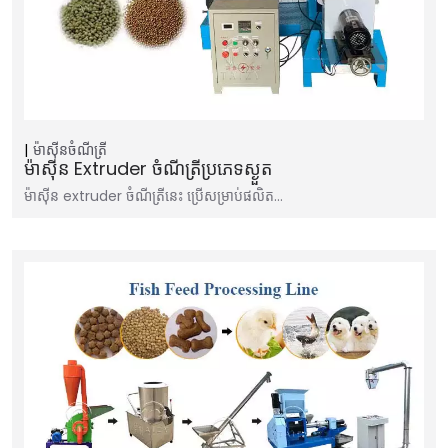
ម៉ាស៊ីនចំណីត្រី
ម៉ាស៊ីន Extruder ចំណីត្រីប្រភេទស្ងួត
ម៉ាស៊ីន extruder ចំណីត្រីនេះ ប្រើសម្រាប់ផលិត…