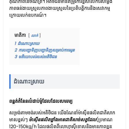
គុណភាពនៃចំណីត្រី។ អតិថិជនមានតម្រូវការខ្ពស់លើការសម្តែង
ភាពធន់ងាយស្រួលភាពងាយស្រួលនៃប្រតិបត្តិការនិងសេវាកម្ម
ក្រោយលក់ឧបករណ៍។
មាតិកា
លាក់
1
ដំណោះស្រាយ
2
ការបញ្ជាទិញបញ្ជាទិញសម្រាប់កាមេរូន
3
មតិយោបល់របស់អតិថិជន
ដំណោះស្រាយ
ពន្លត់គំនែនលំដាប់ម៉ូដែលដែលសមរម្យ
សម្រង់តាមចង់របស់អតិថិជន យើងណែនាំម៉ាស៊ីនផលិតជាតិសាក
មាសខ្ពស់ៗ
ម៉ាស៊ីនផលិតថ្នាំងអានជាតិសាច់សត្វជែល
(ប្រមាណ
120-150kg/h ដែលផលិតពីលោហុាស៊ីទោសនិងមានភាពខ្ជួន