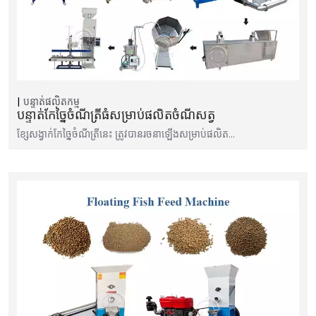
បន្ទាត់ផលិតកម្ម
បន្ទាត់កែច្នៃចំណីត្រីធំសម្រាប់ផលិតចំណីសត្វ
ខ្សែសង្វាក់កែច្នៃចំណីត្រីនេះ ត្រូវបានរចនាឡើងសម្រាប់ផលិត…