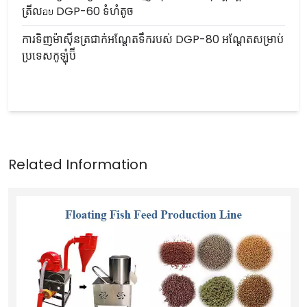
ត្រីលอย DGP-60 ទំហំតូច
ការទិញម៉ាស៊ីនត្រជាក់អណ្តែតទឹករបស់ DGP-80 អណ្តែតសម្រាប់
ប្រទេសកូឡុំប៊ី