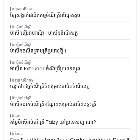
បន្ទាត់ផលិតកម្ម
ខ្សែសង្វាក់ផលិតកម្មចំណីត្រីអណ្តែតតូច
ម៉ាស៊ីនចំណីត្រី
ម៉ាស៊ីនធ្វើអាហារឆ្កែ | ម៉ាស៊ីនចំណីសត្វ
ម៉ាស៊ីនចំណីត្រី
ម៉ាស៊ីនផលិតគ្រាប់ត្រីប្រភេទថ្មី។
ម៉ាស៊ីនចំណីត្រី
ម៉ាស៊ីន Extruder ចំណីត្រីប្រភេទស្ងួត
បន្ទាត់ផលិតកម្ម
បន្ទាត់កែច្នៃចំណីត្រីធំសម្រាប់ផលិតចំណីសត្វ
ម៉ាស៊ីនចំណីត្រី
ម៉ាស៊ីនដាក់ចំណីត្រីអណ្តែតសម្រាប់ផលិតបន្ទះត្រី
ព័ត៌មាន
តម្លៃម៉ាស៊ីនចំណីត្រី Taizy នៅប្រទេសហ្គាណា?
ព័ត៌មាន
Fish Feed Machine Price Guide: How Much Does It