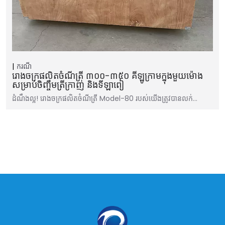
ករណី
រោងចក្រផលិតចំណីត្រី ៣០០-៣៥០ គីឡូក្រាមក្នុងមួយម៉ោង
សម្រាប់ចិញ្ចឹមត្រីក្រាញ់ និងទីឡាពៀ
ដំណឹងល្អ! រោងចក្រផលិតចំណីត្រី Model-80 របស់យើងត្រូវបានលក់…