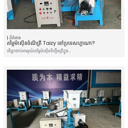
ព័ត៌មាន
តម្លៃម៉ាស៊ីនចំណីត្រី Taizy នៅប្រទេសហ្គាណា?
តើអ្នកចាប់អារម្មណ៍តម្លៃម៉ាស៊ីនចិញ្ចឹមត្រីក្នុង…