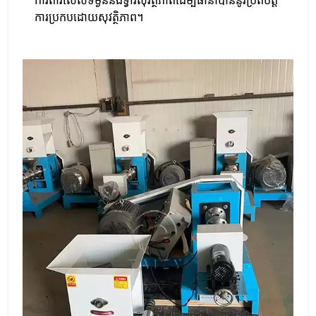
ការពារលើសទម្ងន់និងទ្វារសុវត្ថិភាពដើម្បីធានាបាននូវប្រតិបត្តិ
ការប្រកបដោយសុវត្ថិភាព។