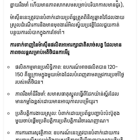
ខ្ជាយរឹងមាំ ហើយមានភាពសាកសមសម្រាប់បរិយាកាសមានជូរ),
ម៉ាស៊ីននេះត្រូវបានបំពាក់ដោយប្រព័ន្ធត្រួតពិនិត្យឆ្លាតវៃដែលងាយ
ស្រួលដំណើរការនិងមានមុខងាររំអិលស្វ័យប្រវត្តិដែលជួយកាត់
បន្ថយការលំបាកក្នុងការថែទាំ។
ការទាក់ទាញនៃម៉ាស៊ីនផលិតអាអារក្សាជាតិសាច់សត្វ ដែលមាន
ភាពចលន្តសម្រាប់អតិថិជនកាមើរូ
ផលិតកម្មមានប្រសិទ្ធិភាព: ឧបករណ៍អាចផលិតបាន 120-
150 គីឡូក្រាមក្នុងមួយម៉ោងដែលបំពេញតាមតម្រូវការប្រចាំថ្ងៃ
របស់អតិថិជន។
ភាពរឹងមាំដ៏រឹងមាំ: សមាសធាតុស្នូលធ្វើពីដែកយ៉ាន់ស្ព័រដែល
មានកម្លាំងខ្ពស់ដោយមានអាយុកាលបម្រើយូរ។
ប្រតិបត្ដិការងាយស្រួល: បំពាក់ដោយប្រព័ន្ធបញ្ជាប៉ះប៉ះប៊ូតុង
មួយចាប់ផ្តើមប្រតិបត្តិការប្រតិបត្ដិការវិចារណញាណ។
ការការពារសុវត្ថិភាព: ឧបករណ៍នេះត្រូវបានបំពាក់ដោយការ