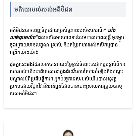
មតិយោបល់របស់អតិថិជន
អតិថិជនបានពេញចិត្តដោយប្រសិទ្ធភាពរបស់ឧបករណ៍។
ឆាំង
សាច់ដុបចល័ត
ដែលផលិតមានភាពទាន់សមកាលភាពតន្ត្រី មុខម្ហូប
ចុងក្រោយមានលក្ខណៈស្រស់, និងតម្លៃអាហារដល់កសិកម្មបាន
ពង្រីកយ៉ាងយ៉ាង
ដូចគ្នានេះផងដែរលោកបានវាយតម្លៃខ្ពស់ចំពោះសេវាកម្មបន្ទាប់ពីការ
លក់របស់យើងជាពិសេសនៅក្នុងដំណើរការនៃការតំឡើងនិងបណ្តុះ
បណ្តាលអំពីប្រតិបត្តិការ។ អ្នកបច្ចេកទេសរបស់យើងបានអនុវត្ត
ប្រកបដោយវិជ្ជាជីវៈនិងអត់ធ្មត់ដែលបានដោះស្រាយការព្រួយបារម្ភ
របស់អតិថិជន។