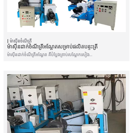
ម៉ាស៊ីនចំណីត្រី
ម៉ាស៊ីនដាក់ចំណីត្រីអណ្តែតសម្រាប់ផលិតបន្ទះត្រី
ម៉ាស៊ីន​ដាក់​ចំណី​ត្រី​អណ្តែត គឺ​បំប្លែង​គ្រាប់​សណ្តែកសៀង…