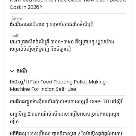
Cost In 2026?
ព័ត៌មាន
ដំណើរការជាជំហាន ៗ សម្រាប់ការផលិតចំណីត្រី
ករណី
រោងចក្រផលិតចំណីត្រី ៣០០-៣៥០ គីឡូក្រាមក្នុងមួយម៉ោង
សម្រាប់ចិញ្ចឹមត្រីក្រាញ់ និងទីឡាពៀ
ករណី
150kg/h Fish Feed Floating Pellet Making
Machine For Indian Self-Use
ការដឹកជញ្ជូនម៉ាស៊ីនផលិតប៉ាល់អាហារសត្វត្រី DGP-70 ទៅស៊ីរី
បញ្ជាទិញ 2 ឧបករណ៍ម៉ាស៊ីនអាហារជ្រីមាសសម្រាប់កាមេរុនម្តង
ទៀត
អតិថិជនប្រទេសប្រ៊ឺណេ បានទិញឈុត 2 នៃម៉ាស៊ីនផ្គត់ផ្គង់អាហារ