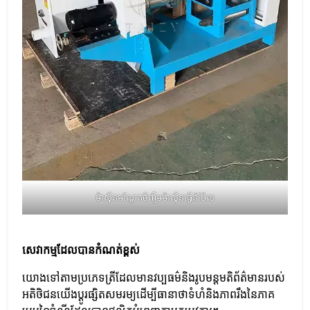
ម៉ាស៊ីនអណ្តែតចិញ្ចឹមម៉ាស៊ីនធ្វើនំប៉ែល
សេវាកម្មដែលបានកំណត់ខ្ពស់
យោងទៅតាមប្រភេទត្រីដែលមានវប្បធម៌និងរូបមន្តមតិព័ត៌មានរបស់
អតិថិជនយើងប្តូរផ្សិតសមរម្យដើម្បីធានាថាទំហំនិងភាពរឹងនៃភាគ