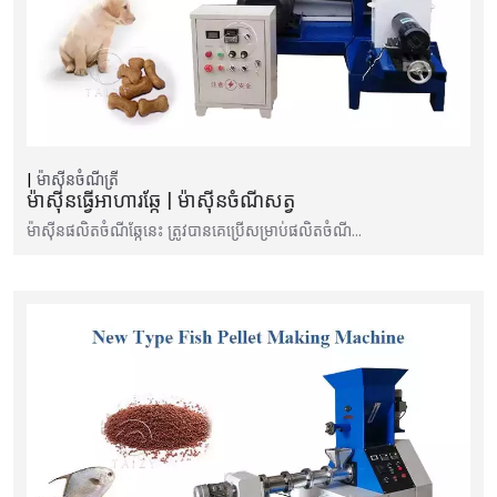
ម៉ាស៊ីនចំណីត្រី
ម៉ាស៊ីនធ្វើអាហារឆ្កែ | ម៉ាស៊ីនចំណីសត្វ
ម៉ាស៊ីន​ផលិត​ចំណី​ឆ្កែ​នេះ ត្រូវ​បាន​គេ​ប្រើ​សម្រាប់​ផលិត​ចំណី…