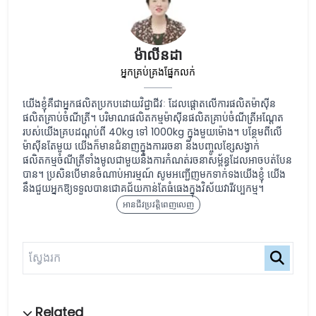
ម៉ាលីនដា
អ្នកគ្រប់គ្រងផ្នែកលក់
យើងខ្ញុំគឺជាអ្នកផលិតប្រកបដោយវិជ្ជាជីវៈ ដែលផ្តោតលើការផលិតម៉ាស៊ីន
ផលិតគ្រាប់ចំណីត្រី។ បរិមាណផលិតកម្មម៉ាស៊ីនផលិតគ្រាប់ចំណីត្រីអណ្តែត
របស់យើងគ្របដណ្តប់ពី 40kg ទៅ 1000kg ក្នុងមួយម៉ោង។ បន្ថែមពីលើ
ម៉ាស៊ីនតែមួយ យើងក៏មានជំនាញក្នុងការរចនា និងបញ្ចូលខ្សែសង្វាក់
ផលិតកម្មចំណីត្រីទាំងមូលជាមួយនឹងការកំណត់រចនាសម្ព័ន្ធដែលអាចបត់បែន
បាន។ ប្រសិនបើមានចំណាប់អារម្មណ៍ សូមអញ្ជើញមកទាក់ទងយើងខ្ញុំ យើង
នឹងជួយអ្នកឱ្យទទួលបានជោគជ័យកាន់តែធំធេងក្នុងវិស័យវារីវប្បកម្ម។
អានជីវប្រវត្តិពេញលេញ