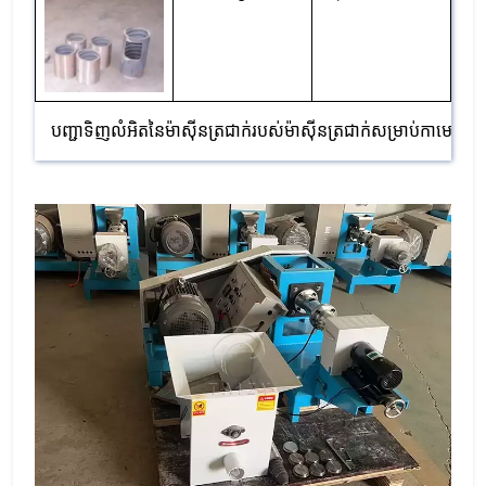
បញ្ជាទិញលំអិតនៃម៉ាស៊ីនត្រជាក់របស់ម៉ាស៊ីនត្រជាក់សម្រាប់កាមេរូន