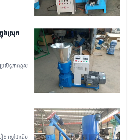
នុងស្រុក
រសិទ្ធភាពខ្ពស់
សៀង ស្មៅជាដើម