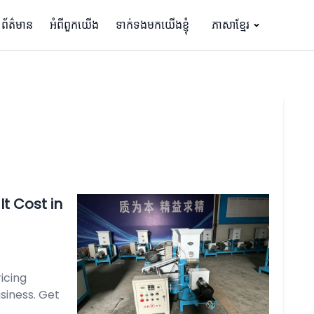
ព័ត៌មាន
អំពីពួកយើង
ទាក់ទងមកយើងខ្ញុំ
ភាសាខ្មែរ
t Cost in
icing
siness. Get