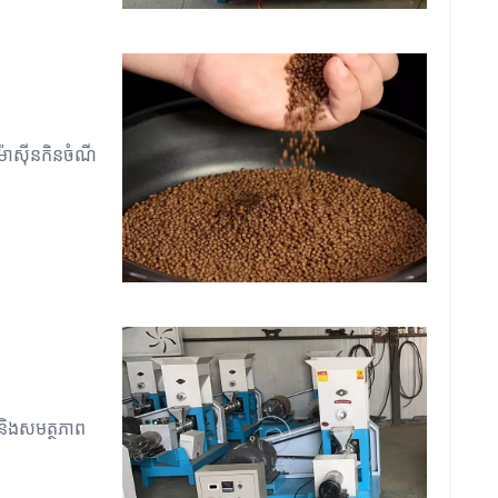
ោងម៉ាស៊ីនកិនចំណី
 និងសមត្ថភាព