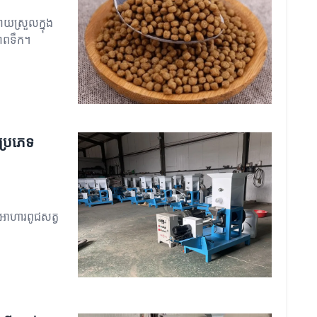
ាយស្រួលក្នុង
ាពទឹក។
ប្រភេទ
ាតអាហារពូជសត្វ