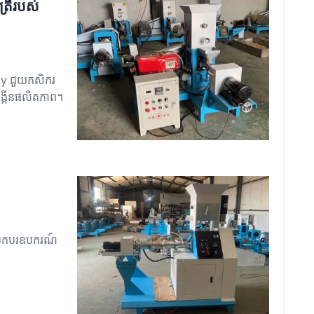
ត្រីរបស់
y ជួយកសិករ​
ង្កើនផលិតភាព។
្របើកបរឧបករណ៍