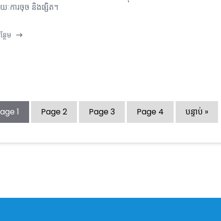
យៈការចុច និងផ្សិត។
្ថែម
Page
1
Page
2
Page
3
Page
4
បន្ទាប់ »