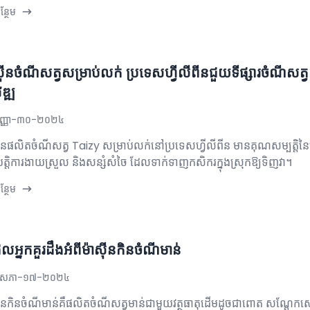
្ថែម
ស៊ីនចំណីសត្វសម្រាប់លក់ ប្រទេសហ្វីលីពីនជួយទីផ្សារចំណីសត្វក្
ឌ្ឍ
ញ្ញា-៣០-២០២៤
៊ីនផលិតចំណីសត្វ Taizy សម្រាប់លក់នៅប្រទេសហ្វីលីពីន មានគុណសម្បត្តិនៃប្
ិបត្តិការងាយស្រួល និងសន្សំសំចៃ ដែលទាក់ទាញកសិករក្នុងស្រុកឱ្យទិញវា។
្ថែម
ដែលអ្នកគួរដឹងអំពីម៉ាស៊ីនកិនចំណីមាន់
សភា-១៧-២០២៤
៊ីនកិនចំណីមាន់គឺផលិតចំណីសត្វមាន់ជាមួយវត្ថុធាតុដើមដូចជាពោត សណ្តែក