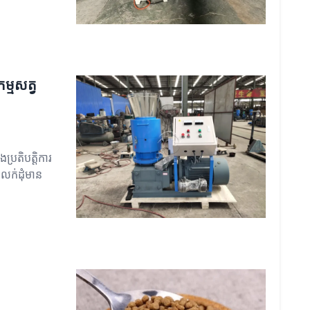
ម្មសត្វ
ប្រតិបត្តិការ
លក់ដុំមាន