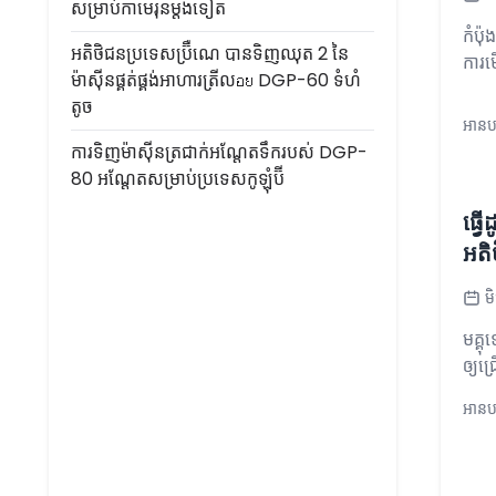
សម្រាប់កាមេរុនម្តងទៀត
កំប៉
អតិថិជនប្រទេសប្រ៊ឺណេ បានទិញឈុត 2 នៃ
ការម
ម៉ាស៊ីនផ្គត់ផ្គង់អាហារត្រីលอย DGP-60 ទំហំ
តូច
អានបន
ការទិញម៉ាស៊ីនត្រជាក់អណ្តែតទឹករបស់ DGP-
80 អណ្តែតសម្រាប់ប្រទេសកូឡុំប៊ី
ធ្វ
អតិ
ម
មគ្គ
ឲ្យជ
អានបន