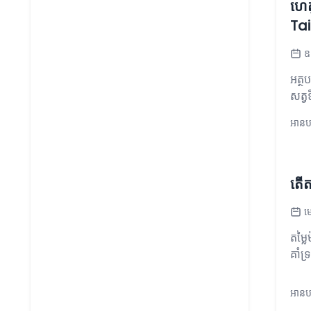
ហេត
Tai
ឧ
អត្ថ
សត្វ
អានបន
តើត
ម
តម្ល
គាំទ
អានបន