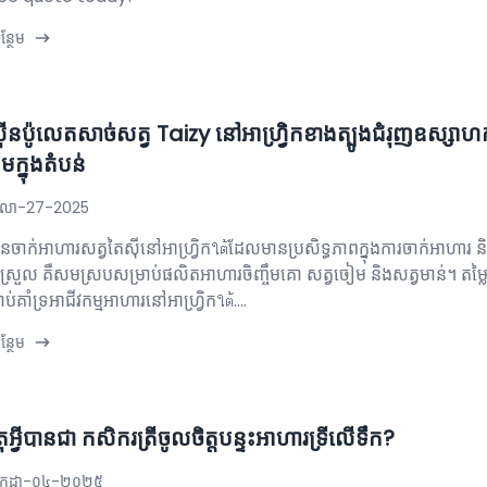
្ថែម
ស៊ីនប៉ូលេតសាច់សត្វ Taizy នៅអាហ្រ្វិកខាងត្បូងជំរុញឧស្សាហក
ចឹមក្នុងតំបន់
ុលា-27-2025
៊ីនចាក់អាហារសត្វតៃស៊ីនៅអាហ្វ្រិកใต้ដែលមានប្រសិទ្ធភាពក្នុងការចាក់អាហារ និង
្រួល គឺសមស្របសម្រាប់ផលិតអាហារចិញ្ចឹមគោ សត្វចៀម និងសត្វមាន់។ តម្លៃ
ប់គាំទ្រអាជីវកម្មអាហារនៅអាហ្វ្រិកใต้....
្ថែម
ុអ្វីបានជា កសិករ​ត្រីចូលចិត្តបន្ទះអាហារទ្រីលើទឹក?
ក្កដា-០៤-២០២៥