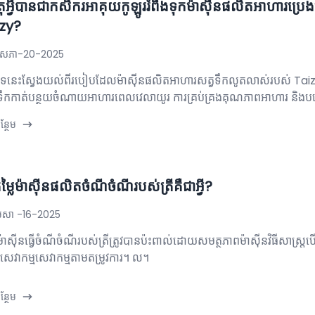
ុអ្វីបានជា​កសិករ​អាគុយ​កូឡូរ​រំពឹង​ទុកម៉ាស៊ីនផលិតអាហារប្រេង
zy?
សភា-20-2025
បទនេះស្វែងយល់ពីរបៀបដែលម៉ាស៊ីនផលិតអាហារសត្វទឹកលូតលាស់របស់ Taiz
ទឹកកាត់បន្ថយចំណាយអាហារពេលវេលាយូរ ការគ្រប់គ្រងគុណភាពអាហារ និងប
្ថែម
ម្លៃម៉ាស៊ីនផលិតចំណីចំណីរបស់ត្រីគឺជាអ្វី?
េសា -16-2025
ៃម៉ាស៊ីនធ្វើចំណីចំណីរបស់ត្រីត្រូវបានប៉ះពាល់ដោយសមត្ថភាពម៉ាស៊ីនវិធីសាស្ត
្រសេវាកម្មសេវាកម្មតាមតម្រូវការ។ ល។
្ថែម