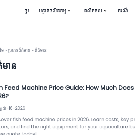
ផ្ទះ
បន្ទាត់ផលិតកម្ម
ផលិតផល
ករណី
ដើម
»
ប្រភេទព័ត៌មាន
»
ព័ត៌មាន
ត៌មាន
sh Feed Machine Price Guide: How Much Does I
26?
ក្កដា-16-2026
cover fish feed machine prices in 2026. Learn costs, key pr
tors, and find the right equipment for your aquaculture bu
ree quote today!