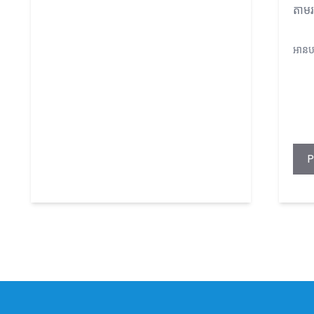
តាមរ
អានបន