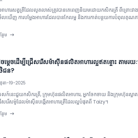
ុងអាហារសត្វត្រីដែលលូតលាស់ត្រូវបានគេពេញនិយមដោយកសិករ​ត្រី ពីព្រោះវាង
ើលឃើញ ការបម្លែងអាហារដែលបានកែលម្អ និងការកាត់បន្ថយការបំពុលគុណភ
្ថែម
ើដូចម្តេចដើម្បីជ្រើសរើសម៉ាស៊ីនផលិតអាហារល្អឥតខ្ចោះ តាមរយៈ
ថិជន?
ិថុនា-19-2025
ុទេសក៍នេះជួយកសិករ​ត្រី, ក្រុមហ៊ុនផលិតអាហារ, អ្នកចែកចាយ និងក្រុមហ៊ុនស្ត
្រើសរើសម៉ូដែលម៉ាស៊ីនបង្កើតអាហារត្រីដែលល្អបំផុតពី Taizy។
្ថែម