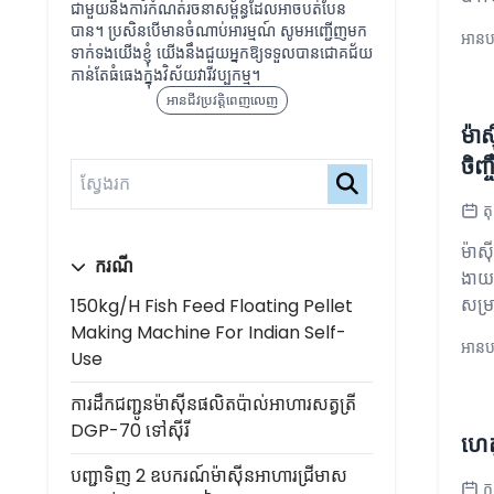
ជាមួយនឹងការកំណត់រចនាសម្ព័ន្ធដែលអាចបត់បែន
បាន។ ប្រសិនបើមានចំណាប់អារម្មណ៍ សូមអញ្ជើញមក
អានបន
ទាក់ទងយើងខ្ញុំ យើងនឹងជួយអ្នកឱ្យទទួលបានជោគជ័យ
កាន់តែធំធេងក្នុងវិស័យវារីវប្បកម្ម។
អានជីវប្រវត្តិពេញលេញ
ម៉ា
ចិញ្
ត
ម៉ាស
ករណី
ងាយស
សម្រា
150kg/h Fish Feed Floating Pellet
Making Machine For Indian Self-
អានបន
Use
ការដឹកជញ្ជូនម៉ាស៊ីនផលិតប៉ាល់អាហារសត្វត្រី
DGP-70 ទៅស៊ីរី
ហេត
បញ្ជាទិញ 2 ឧបករណ៍ម៉ាស៊ីនអាហារជ្រីមាស
ក