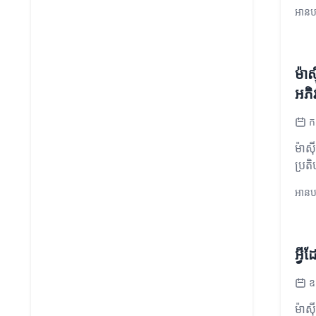
អានបន
ម៉ា
អភិវ
ក
ម៉ាស
ប្រត
អានបន
អ្វី
ឧ
ម៉ាស