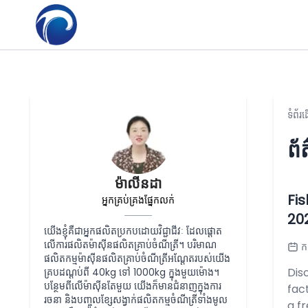
ទំព័រ
ព័
ម៉ាលីនដា
Fi
អ្នកគ្រប់គ្រងផ្នែកលក់
20
យើងខ្ញុំគឺជាអ្នកផលិតប្រកបដោយវិជ្ជាជីវៈ ដែលផ្តោត
លើការផលិតម៉ាស៊ីនផលិតគ្រាប់ចំណីត្រី។ បរិមាណ
ក
ផលិតកម្មម៉ាស៊ីនផលិតគ្រាប់ចំណីត្រីអណ្តែតរបស់យើង
Dis
គ្របដណ្តប់ពី 40kg ទៅ 1000kg ក្នុងមួយម៉ោង។
បន្ថែមពីលើម៉ាស៊ីនតែមួយ យើងក៏មានជំនាញក្នុងការ
fac
រចនា និងបញ្ចូលខ្សែសង្វាក់ផលិតកម្មចំណីត្រីទាំងមូល
a f