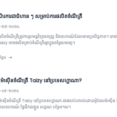
ើរការជាជំហាន ៗ សម្រាប់ការផលិតចំណីត្រី
្នូ-២៥-២០២៤
លិត​ចំណី​ត្រី​ត្រូវ​ការ​រូបមន្ត​វិទ្យាសាស្ត្រ និង​ឧបករណ៍​ដែល​មាន​ប្រសិទ្ធភាព។ រ
Taizy អាចផលិតគ្រាប់ចំណីត្រីឆ្តោក្នុងតម្លៃសមរម្យ។
្ថែម
លៃម៉ាស៊ីនចំណីត្រី Taizy នៅប្រទេសហ្គាណា?
្នូ-០៥-២០២៤
ៃម៉ាស៊ីនចំណីត្រី Taizy នៅប្រទេសហ្គាណា រងផលប៉ះពាល់ដោយម៉ូដែលម៉ាស៊ីន
លឧបករណ៍ ថ្លៃដឹកជញ្ជូន លក្ខណៈបន្ថែម។ល។