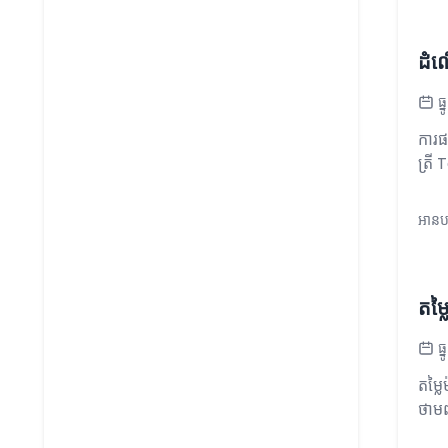
ដំណ
ធ
ការ​ផ
ត្រី 
អានបន
តម្
ធ
តម្ល
ថាមព