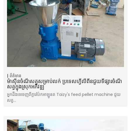
ព័ត៌មាន
ម៉ាស៊ីនចំណីសត្វសម្រាប់លក់ ប្រទេសហ្វីលីពីនជួយទីផ្សារចំណី
សត្វក្នុងស្រុកអភិវឌ្ឍ
អ្នកដឹងទេចេញពីក្ដារប៉ែកអាឡូនត Taizy's feed pellet machine ជួយ
សត្វ…