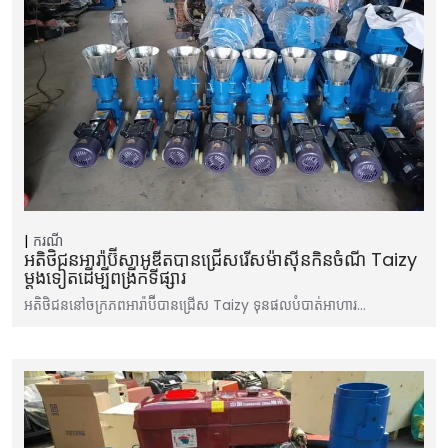
ករណី
អតិថិជនអារ៉ាប៊ីសាអូឌីតបានជ្រើសរើសម៉ាស៊ីនកិនចំណី Taizy
ម្តងទៀតដើម្បីពង្រីកទីផ្សារ
អតិថិជននៅចក្រភពអារ៉ាប៊ីបានជ្រើស Taizy ទុនផលបំបាត់អាហារ…