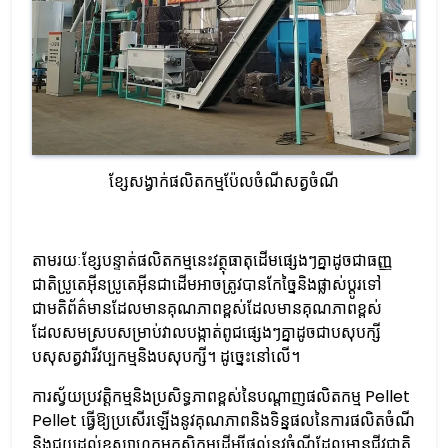
ខ្សែសង្វាក់ផលិតកម្មប៉ែលចំណីសត្វចំណី
តាមរយៈខ្សែបន្ទាត់ផលិតកម្មនេះវត្ថុធាតុដើមផ្សេងៗគ្នាដូចជាធញ្ញ
ជាតិប្រូតេអ៊ីនប្រូតេអ៊ីនជាដើមអាចត្រូវបានកែច្នៃនិងផ្លាស់ប្តូរទៅ
ជាមតិព័ត៌មានដែលមានគុណភាពខ្ពស់ដែលមានគុណភាពខ្ពស់
ដែលសមស្របសម្រាប់វាលបង្កាត់ពូជផ្សេងៗគ្នាដូចជាបសុបក្សី
បសុសត្វវារីវប្បកម្មនិងបសុបក្សី។ ដូច្នេះនៅលើ។
ការស្វ័យប្រវត្តិកម្មនិងប្រសិទ្ធភាពខ្ពស់នៃបណ្តាញផលិតកម្ម Pellet
Pellet ធ្វើឱ្យប្រសើរឡើងនូវគុណភាពនិងទិន្នផលនៃការផលិតចំណី
និងជួយដល់ឧស្សាហកម្មកសិកម្មដើម្បីផ្តល់នូវចំណីដែលមានជីវជាតិ