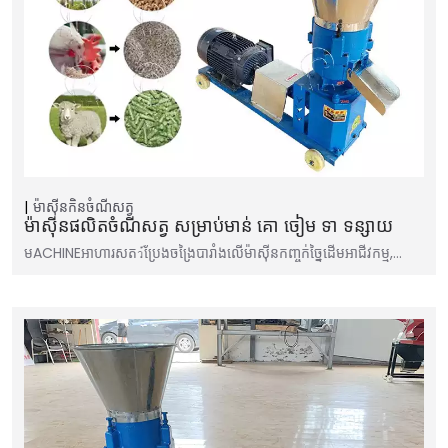
ម៉ាស៊ីនកិនចំណីសត្វ
ម៉ាស៊ីនផលិតចំណីសត្វ សម្រាប់មាន់ គោ ចៀម ទា ទន្សាយ
មACHINEអាហារសតว์ប្រែងចង្រៃបារាំងលើម៉ាស៊ីនកញ្ចក់ច្នៃដើមអាជីវកម្ម,…