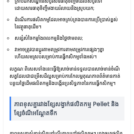
គ្រាប់ឯកសណ្ឋានសំបូរសារធាតុចិញ្ចឹមដែលសំបូរទៅ
ដោយសារធាតុចិញ្ចឹមងាយរំលាយនិងស្រូបយក;
ដំណើរការផលិតកម្មដែលអាចគ្រប់គ្រងបានការប្រើប្រាស់ខ្ពស់
នៃវត្ថុធាតុដើម។
សន្សំសំចៃកម្លាំងពលកម្មនិងថ្លៃថាមពល;
វាអាចត្រូវបានប្ដូរតាមតម្រូវការតាមតម្រូវការផ្សេងៗគ្នា
ហើយសមស្របសម្រាប់ការធ្វើកសិកម្មទាំងអស់។
លក្ខណៈពិសេសទាំងនេះធ្វើឱ្យសាច់មាន់ទទួលបានសាច់មាន់ចំណី
សត្វដែលជាជម្រើសដ៏ល្អសម្រាប់ការកែលម្អគុណភាពព័ត៌មានកាត់
បន្ថយថ្លៃដើមផលិតកម្មនិងបង្កើនប្រសិទ្ធភាពនៃការធ្វើកសិកម្ម។
ភាពខុសគ្នារវាងខ្សែសង្វាក់ផលិតកម្ម Pellet និង
ខ្សែចំណីអណ្តែតទឹក
ភាព​ខុស​គ្នា​សំខាន់​ស្ថិត​នៅ​លើ​គោលដៅ​ផលិតកម្ម។ រោងចក្រ​ផលិត​