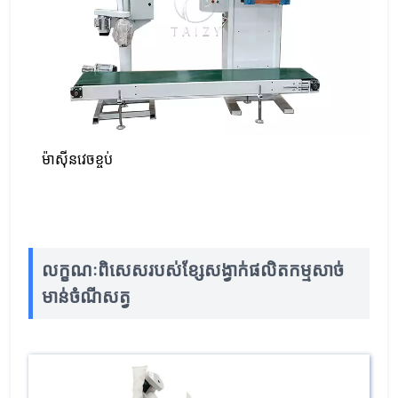
ម៉ាស៊ីនវេចខ្ចប់
លក្ខណៈពិសេសរបស់ខ្សែសង្វាក់ផលិតកម្មសាច់
មាន់ចំណីសត្វ