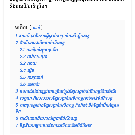
និងមានជីវជាតិច្រើន។
មាតិកា
លាក់
1
ភាពចាំបាច់នៃការធ្វើគ្រាប់សម្រាប់ការចិញ្ចឹមសត្វ
2
ដំណើរការផលិតកម្មចំណីសត្វ
2.1
ការរៀបចំវត្ថុធាតុដើម
2.2
ធេវីអាេយុង
2.3
លាយ
2.4
ផ្សិត
2.5
ការត្រជាក់
2.6
តមកប់វ
3
ឧបករណ៍ដែលត្រូវបានប្រើនៅក្នុងខ្សែសង្វាក់ផលិតកម្មប៉ែលចំណី
4
លក្ខណៈពិសេសរបស់ខ្សែសង្វាក់ផលិតកម្មសាច់មាន់ចំណីសត្វ
5
ភាពខុសគ្នារវាងខ្សែសង្វាក់ផលិតកម្ម Pellet និងខ្សែចំណីអណ្តែត
ទឹក
6
ករណីជោគជ័យរបស់រុក្ខជាតិចំណីសត្វ
7
ទិន្នន័យបច្ចេកទេសនៃការផលិតជាតិមតិព័ត៌មាន