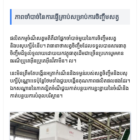
ភាពចាំបាច់នៃការធ្វើគ្រាប់សម្រាប់ការចិញ្ចឹមសត្វ
ផលិតកម្មចំណីសត្វមតិគឺជាផ្នែកចាំបាច់មួយនៃការចិញ្ចឹមសត្វ
និងបសុបក្សីទំនើប។ វាធានាថាសត្វចិញ្ចឹមដែលទទួលបានសារធាតុ
ចិញ្ចឹមដ៏ទូលំទូលាយដោយយកវត្ថុធាតុដើមជាច្រើនប្រភេទរួមមាន
ធរណីប្រូតេអ៊ីនប្រូតេអ៊ីនវីតាមីន។ ល។
នេះមិនត្រឹមតែបង្កើនអត្រាកំណើននិងទម្ងន់របស់សត្វចិញ្ចឹមនិងបសុ
បក្សីប៉ុណ្ណោះទេប៉ុន្តែថែមទាំងជួយបង្កើនគុណភាពផលិតផលផងដែរ។
ឯកសណ្ឋាននៃភាគល្អិតចំណីជួយកាត់បន្ថយការខ្ជះខ្ជាយនៃចំណីនិង
កាត់បន្ថយការបំពុលបរិស្ថាន។