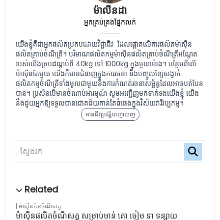
ម៉ាលីនដា
អ្នកគ្រប់គ្រងផ្នែកលក់
យើងខ្ញុំគឺជាអ្នកផលិតប្រកបដោយវិជ្ជាជីវៈ ដែលផ្តោតលើការផលិតម៉ាស៊ីន
ផលិតគ្រាប់ចំណីត្រី។ បរិមាណផលិតកម្មម៉ាស៊ីនផលិតគ្រាប់ចំណីត្រីអណ្តែត
របស់យើងគ្របដណ្តប់ពី 40kg ទៅ 1000kg ក្នុងមួយម៉ោង។ បន្ថែមពីលើ
ម៉ាស៊ីនតែមួយ យើងក៏មានជំនាញក្នុងការរចនា និងបញ្ចូលខ្សែសង្វាក់
ផលិតកម្មចំណីត្រីទាំងមូលជាមួយនឹងការកំណត់រចនាសម្ព័ន្ធដែលអាចបត់បែន
បាន។ ប្រសិនបើមានចំណាប់អារម្មណ៍ សូមអញ្ជើញមកទាក់ទងយើងខ្ញុំ យើង
នឹងជួយអ្នកឱ្យទទួលបានជោគជ័យកាន់តែធំធេងក្នុងវិស័យវារីវប្បកម្ម។
អានជីវប្រវត្តិពេញលេញ
ម៉ាស៊ីនកិនចំណីសត្វ
ម៉ាស៊ីនផលិតចំណីសត្វ សម្រាប់មាន់ គោ ចៀម ទា ទន្សាយ