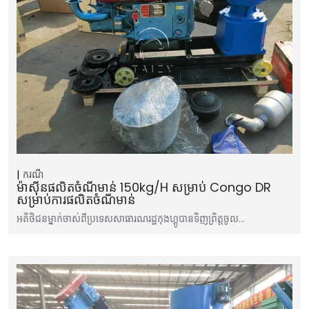
ករណី
ម៉ាស៊ីនផលិតចំណីមាន់ 150kg/h សម្រាប់ Congo DR
សម្រាប់ការផលិតចំណីមាន់
អតិថិជនម្នាក់ចាស់ពីប្រទេសសាធារណរដ្ឋកុងហ្គូបានទិញព្រិត្តចូល…