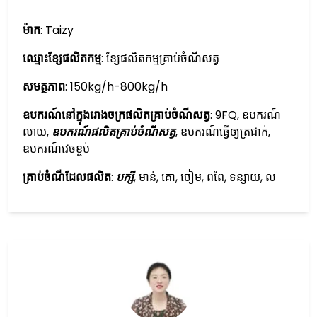
ម៉ាក
: Taizy
ឈ្មោះខ្សែ​ផលិតកម្ម
: ខ្សែ​ផលិតកម្ម​គ្រាប់​ចំណី​សត្វ
សមត្ថភាព
: 150kg/h-800kg/h
ឧបករណ៍នៅក្នុងរោងចក្រផលិតគ្រាប់ចំណីសត្វ
: 9FQ, ឧបករណ៍
លាយ,
ឧបករណ៍​ផលិត​គ្រាប់​ចំណី​សត្វ
, ឧបករណ៍​ធ្វើ​ឲ្យ​ត្រជាក់,
ឧបករណ៍​វេច​ខ្ចប់
គ្រាប់ចំណី​ដែល​ផលិត
:
បក្សី
, មាន់, គោ, ចៀម, ពពែ, ទន្សាយ, ល