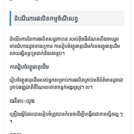
ដំណើរការផលិតកម្មចំណីសត្វ
ដំណើរការនៃការផលិតសត្វពាហនៈរបស់អ៊ិនធឺរណែតលីងថលរួម
មានជំហានដូចខាងក្រោមៈការរៀបចំវត្ថុធាតុដើមកំទេចវត្ថុធាតុដើម
លាយផ្សិតខ្ទះត្រជាក់និងវេចខ្ចប់។
ការរៀបចំវត្ថុធាតុដើម
រៀបចំវត្ថុធាតុដើមរបស់អ្នកសម្រាប់ការផលិតគ្រាប់មតិព័ត៌មានដូចជា
គ្រាប់ធញ្ញជាតិខឺណែលពោតកន្ទក់អង្ករស្រូវ។ ល។
ធេវីអាេយុង
គ្រឿងផ្សំដែលបានរៀបចំត្រូវបានកំទេចដើម្បីបង្កើតជាភាគល្អិតល្អ ៗ
។