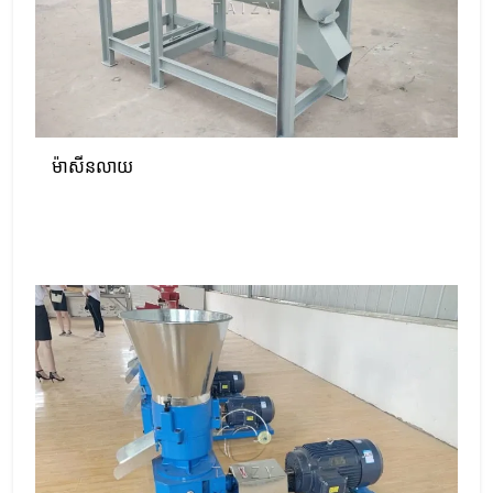
ម៉ាសីនលាយ