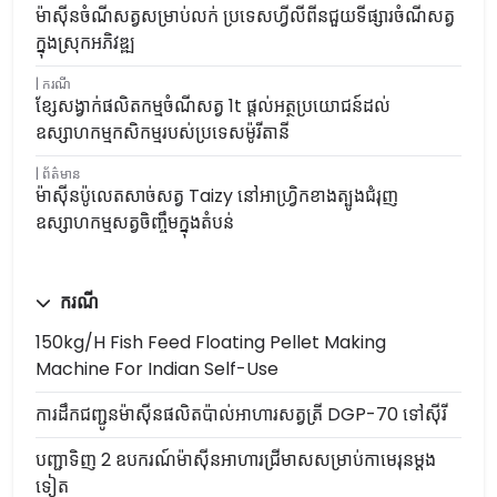
ម៉ាស៊ីនចំណីសត្វសម្រាប់លក់ ប្រទេសហ្វីលីពីនជួយទីផ្សារចំណីសត្វ
ក្នុងស្រុកអភិវឌ្ឍ
ករណី
ខ្សែសង្វាក់ផលិតកម្មចំណីសត្វ 1t ផ្តល់អត្ថប្រយោជន៍ដល់
ឧស្សាហកម្មកសិកម្មរបស់ប្រទេសម៉ូរីតានី
ព័ត៌មាន
ម៉ាស៊ីនប៉ូលេតសាច់សត្វ Taizy នៅអាហ្រ្វិកខាងត្បូងជំរុញ
ឧស្សាហកម្មសត្វចិញ្ចឹមក្នុងតំបន់
ករណី
150kg/h Fish Feed Floating Pellet Making
Machine For Indian Self-Use
ការដឹកជញ្ជូនម៉ាស៊ីនផលិតប៉ាល់អាហារសត្វត្រី DGP-70 ទៅស៊ីរី
បញ្ជាទិញ 2 ឧបករណ៍ម៉ាស៊ីនអាហារជ្រីមាសសម្រាប់កាមេរុនម្តង
ទៀត