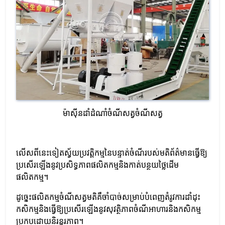
ម៉ាស៊ីនដាំដំណាំចំណីសត្វចំណីសត្វ
លើសពីនេះទៀតស្វ័យប្រវត្តិកម្មនៃបន្ទាត់ចំណីរបស់មតិព័ត៌មានធ្វើឱ្យ
ប្រសើរឡើងនូវប្រសិទ្ធភាពផលិតកម្មនិងកាត់បន្ថយថ្លៃដើម
ផលិតកម្ម។
ដូច្នេះផលិតកម្មចំណីសត្វមតិគឺចាំបាច់សម្រាប់បំពេញតំរូវការដាំដុះ
កសិកម្មនិងធ្វើឱ្យប្រសើរឡើងនូវសុវត្ថិភាពចំណីអាហារនិងកសិកម្ម
ប្រកបដោយនិរន្តរភាព។