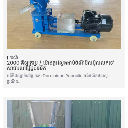
ករណី
2000 គីឡូក្រាម / ម៉ោងផ្ទះល្វែងងាប់ចំណីមីលម៉ុលលក់ទៅ
សាធារណរដ្ឋដូដិននីក
អតិថិជនម្នាក់នៅប្រទេស Dominican Republic ចង់ផលិតផលល្អ​
ប្រណិត…