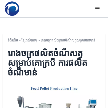
ទំព័រដើម
»
ខ្សែ​ផលិតកម្ម
»
រោងចក្រផលិតគ្រាប់ចំណីសត្វសម្រាប់គោមាន់
រោងចក្រផលិតចំណីសត្វ
សម្រាប់គោក្របី ការផលិត
ចំណីមាន់