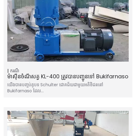
ករណី
ម៉ាស៊ីនចំណីសត្វ KL-400 ត្រូវបានបញ្ជូនទៅ Bukifarnaso
យើងបានបញ្ចប់គូបទ Schulter ជោគជ័យជាមួយអតិថិជននៅ
Bukifarnaso ដែល…