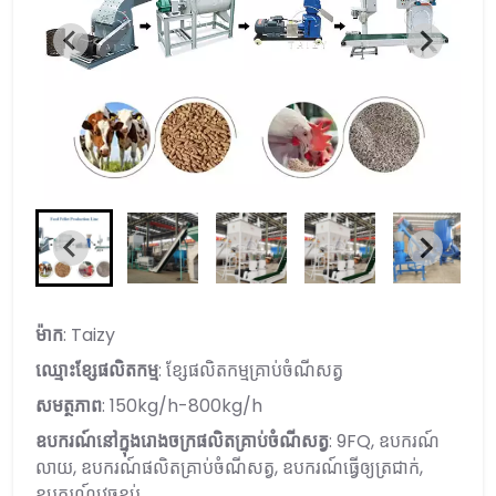
ម៉ាក
: Taizy
ឈ្មោះខ្សែ​ផលិតកម្ម
: ខ្សែ​ផលិតកម្ម​គ្រាប់​ចំណី​សត្វ
សមត្ថភាព
: 150kg/h-800kg/h
ឧបករណ៍នៅក្នុងរោងចក្រផលិតគ្រាប់ចំណីសត្វ
: 9FQ, ឧបករណ៍
លាយ, ឧបករណ៍​ផលិត​គ្រាប់​ចំណី​សត្វ, ឧបករណ៍​ធ្វើ​ឲ្យ​ត្រជាក់,
ឧបករណ៍​វេច​ខ្ចប់