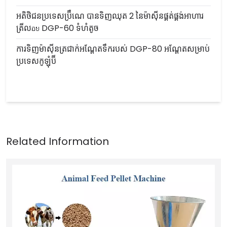
អតិថិជនប្រទេសប្រ៊ឺណេ បានទិញឈុត 2 នៃម៉ាស៊ីនផ្គត់ផ្គង់អាហារ
ត្រីលอย DGP-60 ទំហំតូច
ការទិញម៉ាស៊ីនត្រជាក់អណ្តែតទឹករបស់ DGP-80 អណ្តែតសម្រាប់
ប្រទេសកូឡុំប៊ី