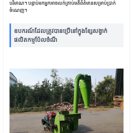
បរិមាណ។ បន្ទាប់មកអ្នកអាចលក់គ្រាប់មតិព័ត៌មានសម្រាប់ប្រាក់
ចំណេញ។
ឧបករណ៍ដែលត្រូវបានប្រើនៅក្នុងខ្សែសង្វាក់
ផលិតកម្មប៉ែលចំណី