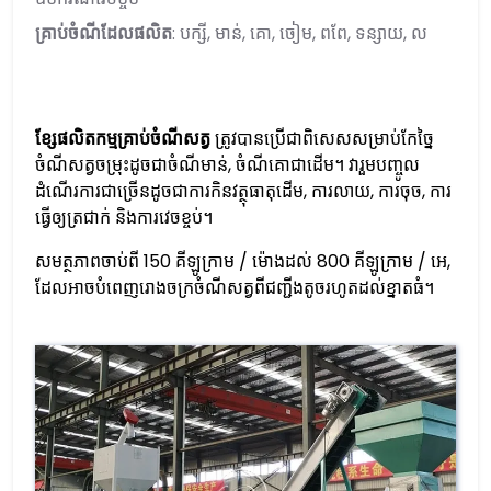
គ្រាប់ចំណី​ដែល​ផលិត
: បក្សី, មាន់, គោ, ចៀម, ពពែ, ទន្សាយ, ល
ខ្សែ​ផលិតកម្ម​គ្រាប់​ចំណី​សត្វ
ត្រូវ​បាន​ប្រើ​ជា​ពិសេស​សម្រាប់​កែច្នៃ​
ចំណី​សត្វ​ចម្រុះ​ដូចជា​ចំណី​មាន់, ចំណី​គោ​ជាដើម។ វា​រួម​បញ្ចូល​
ដំណើរការ​ជាច្រើន​ដូចជា​ការ​កិន​វត្ថុធាតុដើម, ការ​លាយ, ការ​ចុច, ការ​
ធ្វើ​ឲ្យ​ត្រជាក់ និង​ការ​វេច​ខ្ចប់។
សមត្ថភាពចាប់ពី 150 គីឡូក្រាម / ម៉ោងដល់ 800 គីឡូក្រាម / អេ,
ដែលអាចបំពេញរោងចក្រចំណីសត្វពីជញ្ជីងតូចរហូតដល់ខ្នាតធំ។