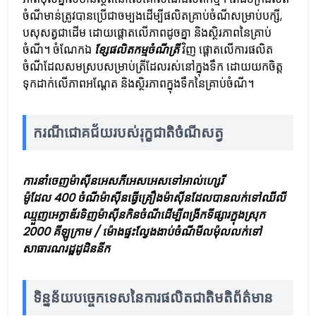
ចំណី​មាន់​ត្រូវ​បាន​ប្រើ​ជា​ចម្បង​ដើម្បី​ផលិត​គ្រាប់​ចំណី​សម្រាប់​បក្សី,
បសុសត្វ​ជាដើម ដោយ​ផ្ដោត​លើ​ភាព​ដូចគ្នា​ និង​ស្ថិរភាព​នៃ​គ្រាប់​
ចំណី។ ចំណែក​ឯ​
ខ្សែ​ផលិតកម្ម​ចំណី​ត្រី
វិញ ផ្ដោត​លើ​ការ​ផលិត​
ចំណី​ដែល​សមស្រប​សម្រាប់​ត្រី​ដែល​រស់នៅ​ក្នុង​ទឹក ដោយ​យក​ចិត្ត​
ទុកដាក់​លើ​ភាព​អណ្ដែត​ និង​ស្ថិរភាព​ក្នុង​ទឹក​នៃ​គ្រាប់​ចំណី។
ករណីជោគជ័យរបស់រុក្ខជាតិចំណីសត្វ
ការនាំចេញម៉ាស៊ីនអេសភីអេសអេសទៅអាល់ហ្សេរី
ម៉ូដែល 400 ចំណីម៉ាស៊ីនធ្វើគ្រឿងម៉ាស៊ីនដែលបានលក់ទៅឈីលី
ឈ្មួញអេក្វាឌ័រទិញម៉ាស៊ីនកិនចំណីដើម្បីពង្រីកទីផ្សារក្នុងស្រុក
2000 គីឡូក្រាម / ម៉ោងផ្ទះល្វែងងាប់ចំណីមីលម៉ុលលក់ទៅ
សាធារណរដ្ឋដូដិននីក
ទិន្នន័យបច្ចេកទេសនៃការផលិតជាតិមតិព័ត៌មាន