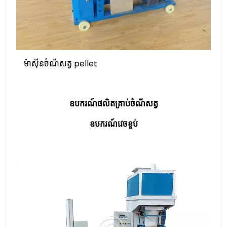
ម៉ាស៊ីនចំណីសត្វ pellet
ឧបករណ៍​ផលិត​គ្រាប់​ចំណី​សត្វ
ឧបករណ៍​វេច​ខ្ចប់