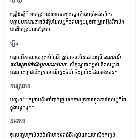
លាយ
គ្រឿងផ្សំកំទេចត្រូវបានលាយបញ្ចូលគ្នាយ៉ាងហ្មត់ចត់ហើយ
បន្ទាប់មកសារធាតុចិញ្ចឹមដែលអ្នកចង់បន្ថែមដូចជាប្រូតេអ៊ីនវីតាមីន
ជាដើមត្រូវបានបន្ថែម។
ផ្សិត
បន្ទាប់​ពី​ការ​លាយ គ្រាប់​ចំណី​ត្រូវ​បាន​ផលិត​ដោយ​ប្រើ​
ឧបករណ៍​
ផលិត​គ្រាប់​ចំណី​ប្រភេទ​ដាប់​រាប
។ សីតុណ្ហភាព​ខ្ពស់​ និង​សម្ពាធ​
អនុញ្ញាត​ឲ្យ​ផលិត​គ្រាប់​ចំណី​ក្នុង​ទំហំ និង​ប្រវែង​ដែល​ចង់​បាន។
ការត្រជាក់
បនា្ទាប់មកគ្រាប់ព្ទឹងចាំបាច់ត្រូវមានភាពត្រជាក់ក្នុងការកែលម្អជីវិត
ក្នុងបន្ទុកផ្ទុក។
តមកប់វ
ចុងបញ្ចប់គ្រាប់ចុចចំណីមានទំងន់និងខ្ចប់ដោយម៉ាស៊ីនកញ្ចប់