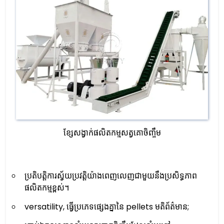
ខ្សែសង្វាក់ផលិតកម្មសត្វគោចិញ្ចឹម
ប្រតិបត្តិការស្វ័យប្រវត្តិយ៉ាងពេញលេញជាមួយនឹងប្រសិទ្ធភាព
ផលិតកម្មខ្ពស់។
versatility, ធ្វើប្រភេទផ្សេងគ្នានៃ pellets មតិព័ត៌មាន;