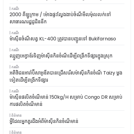
ករណី
2000 គីឡូក្រាម / ម៉ោងផ្ទះល្វែងងាប់ចំណីមីលម៉ុលលក់ទៅ
សាធារណរដ្ឋដូដិននីក
ករណី
ម៉ាស៊ីនចំណីសត្វ KL-400 ត្រូវបានបញ្ជូនទៅ Bukifarnaso
ករណី
ឈ្មួញអេក្វាឌ័រទិញម៉ាស៊ីនកិនចំណីដើម្បីពង្រីកទីផ្សារក្នុងស្រុក
ករណី
អតិថិជនអារ៉ាប៊ីសាអូឌីតបានជ្រើសរើសម៉ាស៊ីនកិនចំណី Taizy ម្តង
ទៀតដើម្បីពង្រីកទីផ្សារ
ករណី
ម៉ាស៊ីនផលិតចំណីមាន់ 150kg/h សម្រាប់ Congo DR សម្រាប់
ការផលិតចំណីមាន់
ព័ត៌មាន
អ្វីដែលអ្នកគួរដឹងអំពីម៉ាស៊ីនកិនចំណីមាន់
ព័ត៌មាន