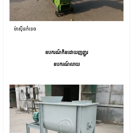
ម៉ាស៊ីនកំទេច
ឧបករណ៍​កិន​ដោយ​ញញួរ
ឧបករណ៍​លាយ