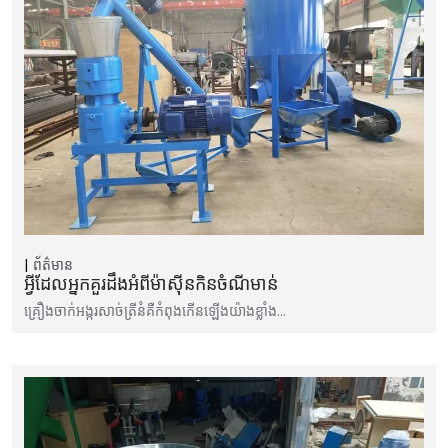
ព័ត៌មាន
អ្វីដែលអ្នកគួរដឹងអំពីម៉ាស៊ីនកិនចំណីមាន់
គ្រឿងចាក់អង្ករសាច់ត្រីនំគឺកំពុងកើនឡើងយ៉ាងខ្លាំង…