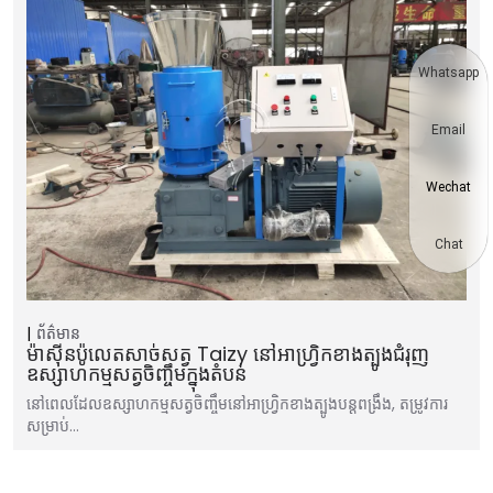
Whatsapp
Email
Wechat
Chat
ព័ត៌មាន
ម៉ាស៊ីនប៉ូលេតសាច់សត្វ Taizy នៅអាហ្រ្វិកខាងត្បូងជំរុញ
ឧស្សាហកម្មសត្វចិញ្ចឹមក្នុងតំបន់
នៅពេលដែលឧស្សាហកម្មសត្វចិញ្ចឹមនៅអាហ្រ្វិកខាងត្បូងបន្តពង្រឹង, តម្រូវការ
សម្រាប់…