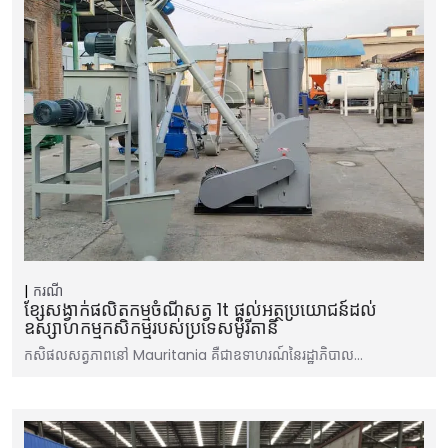
ករណី
ខ្សែសង្វាក់ផលិតកម្មចំណីសត្វ 1t ផ្តល់អត្ថប្រយោជន៍ដល់
ឧស្សាហកម្មកសិកម្មរបស់ប្រទេសម៉ូរីតានី
កសិផលសត្វភាពនៅ Mauritania គឺជាឧទាហរណ៍នៃរដ្ឋាភិបាល…