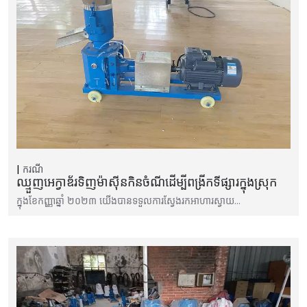
ករណី
ឈ្មួញអេក្វាឌ័រទិញម៉ាស៊ីនកិនចំណីដើម្បីពង្រីកទីផ្សារក្នុងស្រុក
ក្នុងខែកញ្ញាឆ្នាំ ២០២៣ យើងបានទទួលការស្វែងរកអាហារស្វាយ…