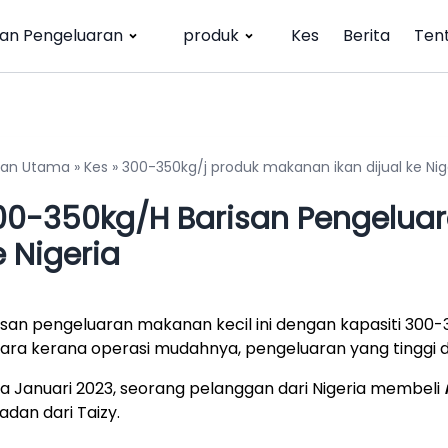
san Pengeluaran
produk
Kes
Berita
Ten
an Utama
»
Kes
»
300-350kg/j produk makanan ikan dijual ke Nig
00-350kg/h Barisan Pengeluar
 Nigeria
isan pengeluaran makanan kecil ini dengan kapasiti 300
ara kerana operasi mudahnya, pengeluaran yang tinggi 
a Januari 2023, seorang pelanggan dari Nigeria membeli
adan dari Taizy.