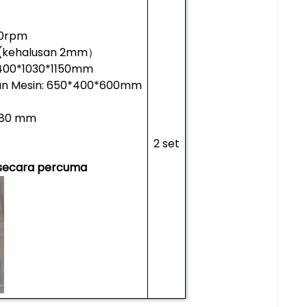
00rpm
h (kehalusan 2mm）
 400*1030*1150mm
an Mesin: 650*400*600mm
280 mm
2 set
 secara percuma