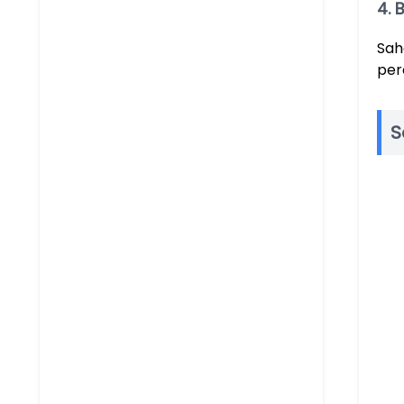
4. 
Sah
per
S