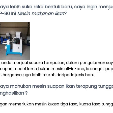
Saya lebih suka reka bentuk baru, saya ingin menju
-80 ini
Mesin makanan ikan
?
a anda menjual secara tempatan, dalam pengalaman sa
aupun model lama bukan mesin all-in-one, ia sangat popul
k, harganya juga lebih murah daripada jenis baru.
Saya mahukan mesin suapan ikan terapung tunggal
nghasilkan？
gan memerlukan mesin kuasa tiga fasa, kuasa fasa tungg