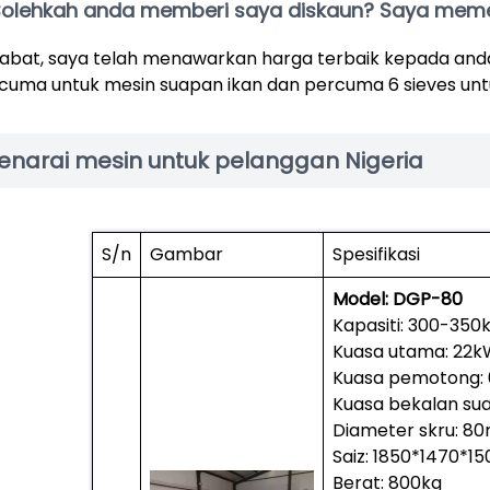
Bolehkah anda memberi saya diskaun? Saya meme
abat, saya telah menawarkan harga terbaik kepada and
cuma untuk mesin suapan ikan dan percuma 6 sieves unt
enarai mesin untuk pelanggan Nigeria
S/n
Gambar
Spesifikasi
Model: DGP-80
Kapasiti: 300-350
Kuasa utama: 22k
Kuasa pemotong:
Kuasa bekalan su
Diameter skru: 8
Saiz: 1850*1470*
Berat: 800kg