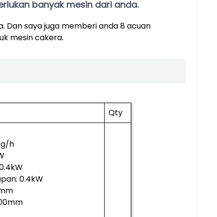
rlukan banyak mesin dari anda.
a. Dan saya juga memberi anda 8 acuan
uk mesin cakera.
Qty
kg/h
W
 0.4kW
apan: 0.4kW
0mm
1500mm