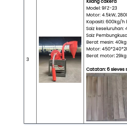
Kilang cakera
Model: 9FZ-23
Motor: 4.5kW, 28
Kapasiti: 600kg/
Saiz keseluruhan:
Saiz Pembungkus
Berat mesin: 40kg
Motor: 450*240*
Berat motor
:
29kg
3
Catatan: 6 sieves