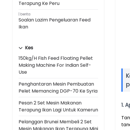
Terapung Ke Peru
berita
Soalan Lazim Pengeluaran Feed
Ikan
Kes
150kg/h Fish Feed Floating Pellet
Making Machine For Indian Self-
Use
K
p
Penghantaran Mesin Pembuatan
Pelet Memancing DGP-70 Ke Syria
Pesan 2 Set Mesin Makanan
1. 
Terapung Ikan Lagi Untuk Kamerun
Tan
Pelanggan Brunei Membeli 2 Set
tan
Mesin Makanan Ikan Terapung Mini