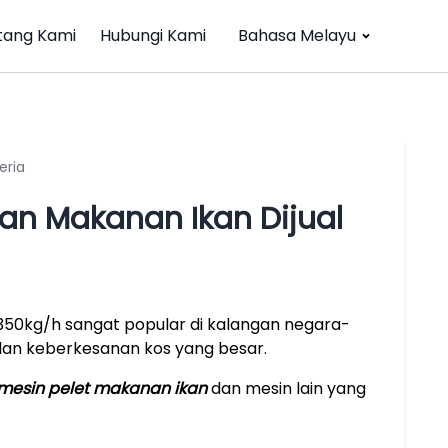
tang Kami
Hubungi Kami
Bahasa Melayu
eria
an Makanan Ikan Dijual
-350kg/h sangat popular di kalangan negara-
dan keberkesanan kos yang besar.
mesin pelet makanan ikan
dan mesin lain yang