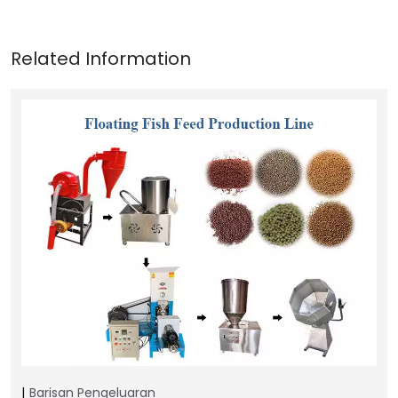
Barisan Pengeluaran