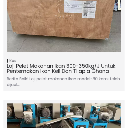
Kes
Loji Pelet Makanan Ikan 300-350kg/j Untuk
Penternakan Ikan Keli Dan Tilapia Ghana
Berita Baik! Loji pelet makanan ikan model-80 kami telah
dijual…