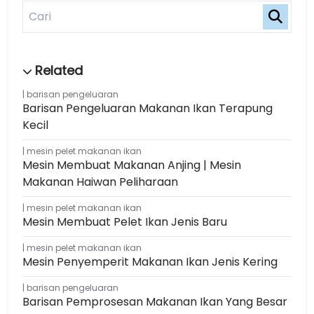
barisan pengeluaran
Barisan Pengeluaran Makanan Ikan Terapung
Kecil
mesin pelet makanan ikan
Mesin Membuat Makanan Anjing | Mesin
Makanan Haiwan Peliharaan
mesin pelet makanan ikan
Mesin Membuat Pelet Ikan Jenis Baru
mesin pelet makanan ikan
Mesin Penyemperit Makanan Ikan Jenis Kering
barisan pengeluaran
Barisan Pemprosesan Makanan Ikan Yang Besar