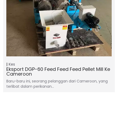
Kes
Eksport DGP-60 Feed Feed Feed Pellet Mill Ke
Cameroon
Baru-baru ini, seorang pelanggan dari Cameroon, yang
terlibat dalam perikanan…