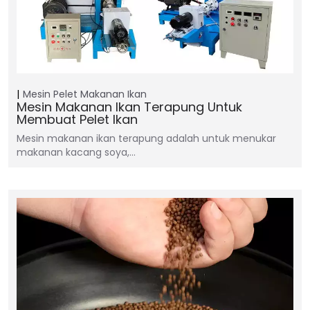
Mesin Pelet Makanan Ikan
Mesin Makanan Ikan Terapung Untuk
Membuat Pelet Ikan
Mesin makanan ikan terapung adalah untuk menukar
makanan kacang soya,…