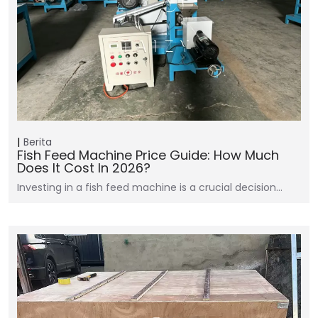
Berita
Fish Feed Machine Price Guide: How Much
Does It Cost In 2026?
Investing in a fish feed machine is a crucial decision…