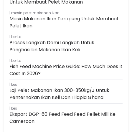
Untuk Membuat Pelet Makanan
mesin pelet makanan ikan
Mesin Makanan Ikan Terapung Untuk Membuat
Pelet Ikan
berita
Proses Langkah Demi Langkah Untuk
Penghasilan Makanan Ikan Keli
berita
Fish Feed Machine Price Guide: How Much Does It
Cost In 2026?
kes
Loji Pelet Makanan Ikan 300-350kg/j Untuk
Penternakan Ikan Keli Dan Tilapia Ghana
kes
Eksport DGP-60 Feed Feed Feed Pellet Mill Ke
Cameroon