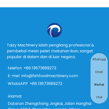
Taizy Machinery ialah pengilang profesional &
pembekal mesin pelet makanan ikan, sangat
popular di dalam dan di luar negara.
Whatsapp
telefon
+86 13673689272
Email
E-mel
info@fishfoodmachinery.com
WhatsAPP
+86 13673689272
Wechat
Alamat
Chat
Dataran Zhengshang Jingkai, Jalan Hanghai