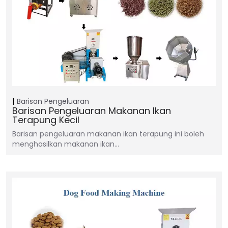
Barisan Pengeluaran
Barisan Pengeluaran Makanan Ikan
Terapung Kecil
Barisan pengeluaran makanan ikan terapung ini boleh
menghasilkan makanan ikan…