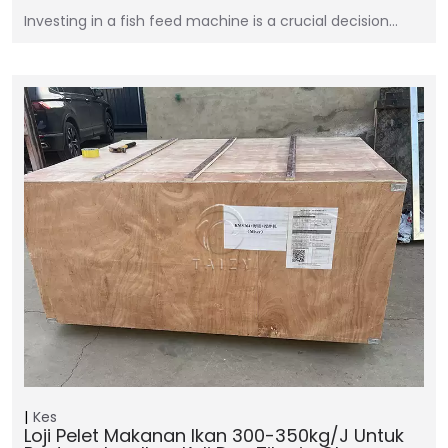
Investing in a fish feed machine is a crucial decision…
Kes
Loji Pelet Makanan Ikan 300-350kg/j Untuk