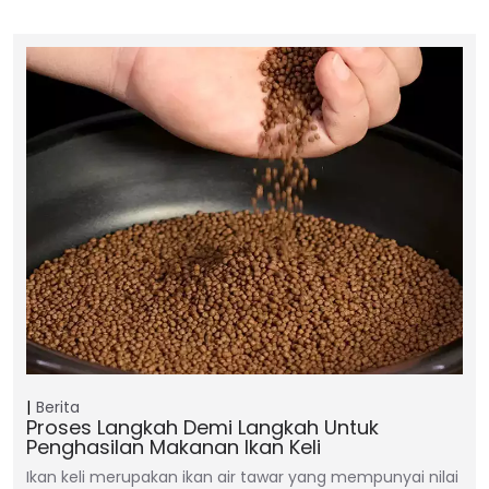
Berita
Proses Langkah Demi Langkah Untuk
Penghasilan Makanan Ikan Keli
Ikan keli merupakan ikan air tawar yang mempunyai nilai