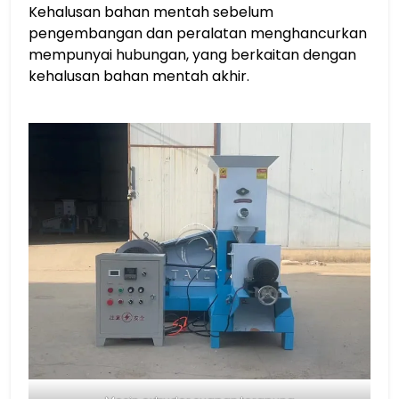
Kehalusan bahan mentah sebelum
pengembangan dan peralatan menghancurkan
mempunyai hubungan, yang berkaitan dengan
kehalusan bahan mentah akhir.