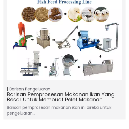
Barisan Pengeluaran
Barisan Pemprosesan Makanan Ikan Yang
Besar Untuk Membuat Pelet Makanan
Barisan pemprosesan makanan ikan ini direka untuk
pengeluaran…