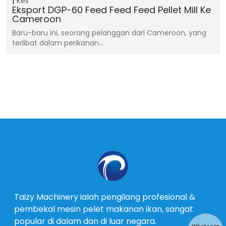
Kes
Eksport DGP-60 Feed Feed Feed Pellet Mill Ke
Cameroon
Baru-baru ini, seorang pelanggan dari Cameroon, yang
terlibat dalam perikanan…
Taizy Machinery ialah pengilang profesional &
pembekal mesin pelet makanan ikan, sangat
popular di dalam dan di luar negara.