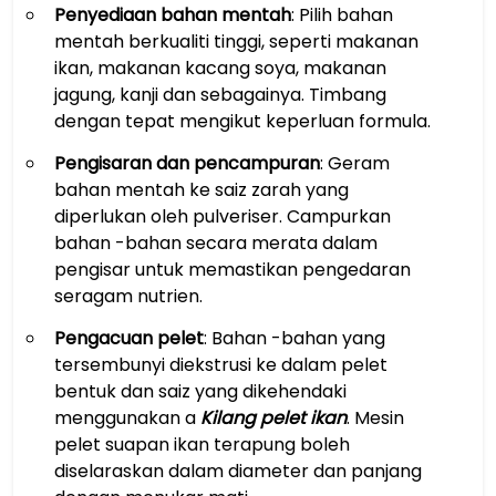
Penyediaan bahan mentah
: Pilih bahan
mentah berkualiti tinggi, seperti makanan
ikan, makanan kacang soya, makanan
jagung, kanji dan sebagainya. Timbang
dengan tepat mengikut keperluan formula.
Pengisaran dan pencampuran
: Geram
bahan mentah ke saiz zarah yang
diperlukan oleh pulveriser. Campurkan
bahan -bahan secara merata dalam
pengisar untuk memastikan pengedaran
seragam nutrien.
Pengacuan pelet
: Bahan -bahan yang
tersembunyi diekstrusi ke dalam pelet
bentuk dan saiz yang dikehendaki
menggunakan a
Kilang pelet ikan
. Mesin
pelet suapan ikan terapung boleh
diselaraskan dalam diameter dan panjang