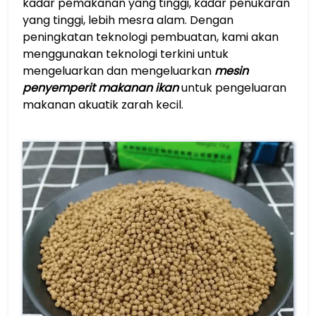
kadar pemakanan yang tinggi, kadar penukaran
yang tinggi, lebih mesra alam. Dengan
peningkatan teknologi pembuatan, kami akan
menggunakan teknologi terkini untuk
mengeluarkan dan mengeluarkan
mesin
penyemperit makanan ikan
untuk pengeluaran
makanan akuatik zarah kecil.