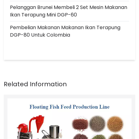
Pelanggan Brunei Membeli 2 Set Mesin Makanan
Ikan Terapung Mini DGP-60
Pembelian Makanan Makanan Ikan Terapung
DGP-80 Untuk Colombia