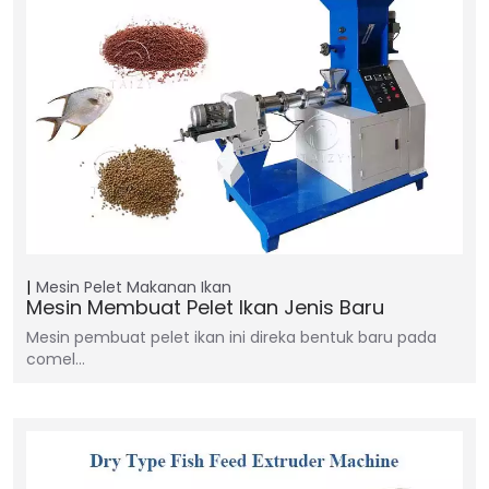
Mesin Pelet Makanan Ikan
Mesin Membuat Pelet Ikan Jenis Baru
Mesin pembuat pelet ikan ini direka bentuk baru pada
comel…