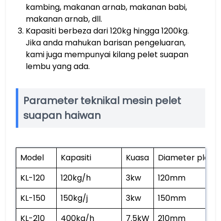
kambing, makanan arnab, makanan babi,
makanan arnab, dll.
Kapasiti berbeza dari 120kg hingga 1200kg.
Jika anda mahukan barisan pengeluaran,
kami juga mempunyai kilang pelet suapan
lembu yang ada.
Parameter teknikal mesin pelet
suapan haiwan
Model
Kapasiti
Kuasa
Diameter plat 
KL-120
120kg/h
3kw
120mm
KL-150
150kg/j
3kw
150mm
KL-210
400kg/h
7.5kW
210mm