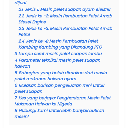
dijual
2.1
Jenis 1: Mesin pelet suapan ayam elektrik
2.2
Jenis ke -2: Mesin Pembuatan Pelet Arnab
Diesel Engine
2.3
Jenis ke -3: Mesin Pembuatan Pelet Arnab
Petrol
2.4
Jenis ke-4: Mesin Pembuatan Pelet
Kambing Kambing yang Dikandung PTO
3
Lampu sorot mesin pelet suapan lembu
4
Parameter teknikal mesin pelet suapan
haiwan
5
Bahagian yang boleh dimakan dari mesin
pelet makanan haiwan ayam
6
Mulakan barisan pengeluaran mini untuk
pelet suapan
7
Kes yang berjaya: Penghantaran Mesin Pelet
Makanan Haiwan ke Nigeria
8
Hubungi kami untuk lebih banyak butiran
mesin!