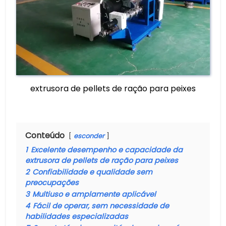
extrusora de pellets de ração para peixes
Conteúdo
esconder
1
Excelente desempenho e capacidade da
extrusora de pellets de ração para peixes
2
Confiabilidade e qualidade sem
preocupações
3
Multiuso e amplamente aplicável
4
Fácil de operar, sem necessidade de
habilidades especializadas