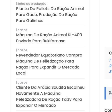
linha de produção
Planta De Pellets De Ração Animal
Para Gado, Produção De Ração
Para Galinhas
casos
Máquina De Ração Animal KL-400
Enviada Para Bukifarnaso
casos
C
Revendedor Equatoriano Compra
1
Máquina De Pelletização Para
2
Ração Para Expandir O Mercado
3
Local
casos
Cliente Da Arábia Saudita Escolheu
P
Novamente A Máquina
Peletizadora De Ração Taizy Para
Expandir O Mercado
Com