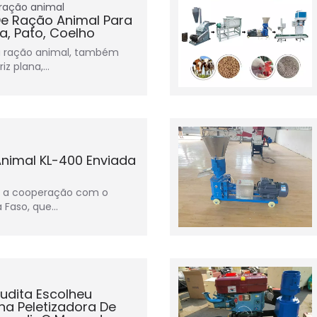
 ração animal
De Ração Animal Para
a, Pato, Coelho
ra ração animal, também
z plana,…
nimal KL-400 Enviada
 a cooperação com o
a Faso, que…
audita Escolheu
a Peletizadora De