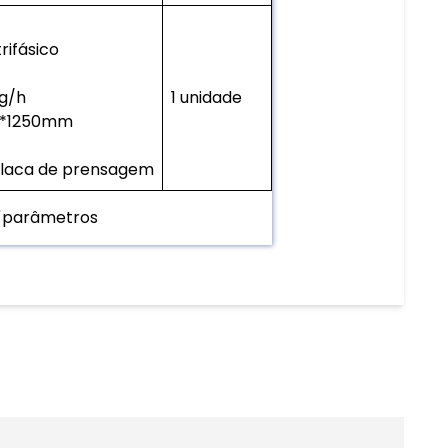
rifásico
g/h
1 unidade
0*1250mm
 placa de prensagem
parâmetros