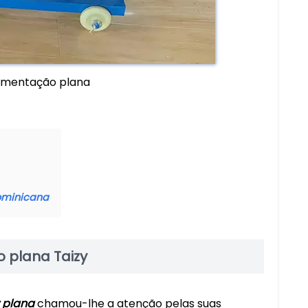
limentação plana
ominicana
o plana Taizy
z plana
chamou-lhe a atenção pelas suas