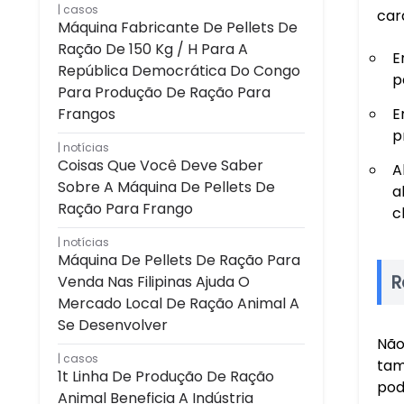
casos
car
Máquina Fabricante De Pellets De
Ração De 150 Kg / H Para A
E
República Democrática Do Congo
p
Para Produção De Ração Para
Frangos
E
p
notícias
Coisas Que Você Deve Saber
A
Sobre A Máquina De Pellets De
a
Ração Para Frango
c
notícias
Máquina De Pellets De Ração Para
R
Venda Nas Filipinas Ajuda O
Mercado Local De Ração Animal A
Se Desenvolver
Não
casos
tam
1t Linha De Produção De Ração
pod
Animal Beneficia A Indústria