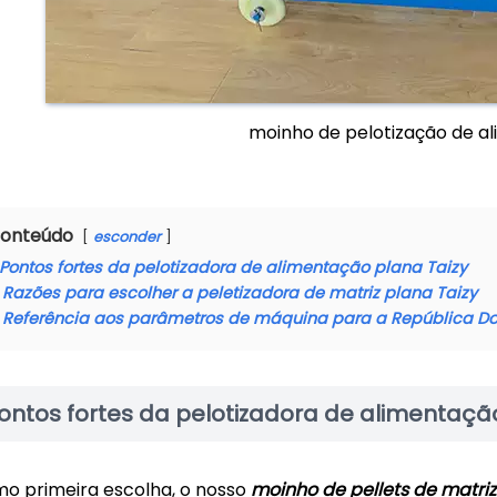
moinho de pelotização de a
onteúdo
esconder
Pontos fortes da pelotizadora de alimentação plana Taizy
Razões para escolher a peletizadora de matriz plana Taizy
Referência aos parâmetros de máquina para a República D
ontos fortes da pelotizadora de alimentaçã
o primeira escolha, o nosso
moinho de pellets de matri