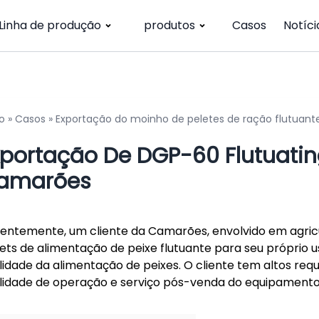
Linha de produção
produtos
Casos
Notíci
io
»
Casos
»
Exportação do moinho de peletes de ração flutuan
portação De DGP-60 Flutuating 
amarões
entemente, um cliente da Camarões, envolvido em agric
lets de alimentação de peixe flutuante para seu próprio 
lidade da alimentação de peixes. O cliente tem altos req
ilidade de operação e serviço pós-venda do equipamento