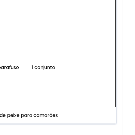
parafuso
1 conjunto
 de peixe para camarões