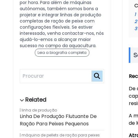
por hora. Para além de máquinas
C
autónomas, também somos bons a
1
projetar e integrar linhas de produção
completas de ração de peixe com
2
configurações flexíveis. Se estiver
3
interessado, venha contactar-nos, nós
ajudá-lo-emos a alcançar maior
sucesso no campo da aquacultura.
Leia a biografia completa
S
Rec
De 
cap
res
linha de produção
A m
Linha De Produção Flutuante De
de 
Ração Para Peixes Pequenos
Atr
máquina de pellets de ração para peixes