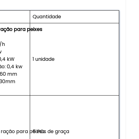
Quantidade
ração para peixes
/h
w
0,4 kW
1 unidade
o: 0,4 kw
: 60 mm
1430mm
 ração para peixes
6 PCs de graça