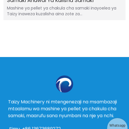
Samaki Anuwai Ya Kulisha Samaki
Mashine ya pellet ya chakula cha samaki inayoelea ya
Taizy inaweza kuzalisha aina zote za…
Taizy Machinery ni mtengenezaji na msambazaji
mtaalamu wa mashine ya pellet ya chakula cha
samaki, maarufu sana nyumbani na nje ya nchi.
Whatsapp
Simu
+86 13673689272