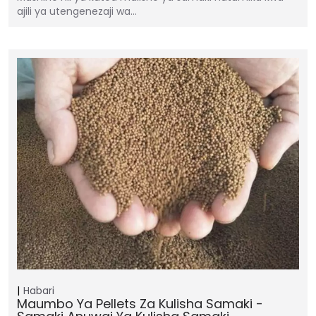
ajili ya utengenezaji wa…
Habari
Maumbo Ya Pellets Za Kulisha Samaki -