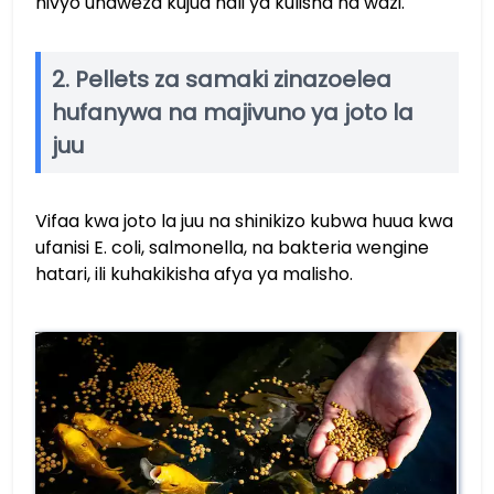
hivyo unaweza kujua hali ya kulisha na wazi.
2. Pellets za samaki zinazoelea
hufanywa na majivuno ya joto la
juu
Vifaa kwa joto la juu na shinikizo kubwa huua kwa
ufanisi E. coli, salmonella, na bakteria wengine
hatari, ili kuhakikisha afya ya malisho.