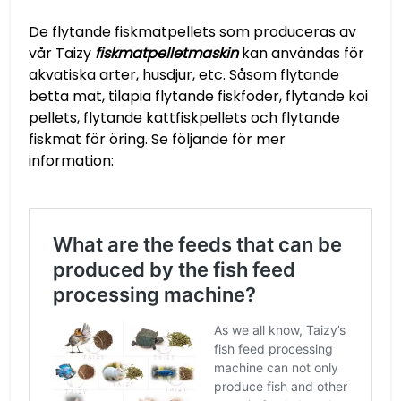
De flytande fiskmatpellets som produceras av
vår Taizy
fiskmatpelletmaskin
kan användas för
akvatiska arter, husdjur, etc. Såsom flytande
betta mat, tilapia flytande fiskfoder, flytande koi
pellets, flytande kattfiskpellets och flytande
fiskmat för öring. Se följande för mer
information: