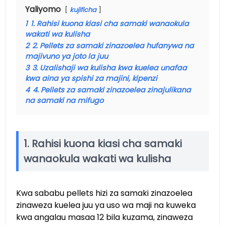
Yaliyomo
kujificha
1
1. Rahisi kuona kiasi cha samaki wanaokula
wakati wa kulisha
2
2. Pellets za samaki zinazoelea hufanywa na
majivuno ya joto la juu
3
3. Uzalishaji wa kulisha kwa kuelea unafaa
kwa aina ya spishi za majini, kipenzi
4
4. Pellets za samaki zinazoelea zinajulikana
na samaki na mifugo
1. Rahisi kuona kiasi cha samaki
wanaokula wakati wa kulisha
Kwa sababu pellets hizi za samaki zinazoelea
zinaweza kuelea juu ya uso wa maji na kuweka
kwa angalau masaa 12 bila kuzama, zinaweza