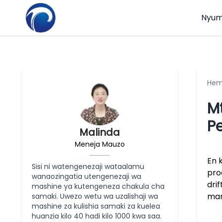
Nyum
He
M
Pe
Malinda
Meneja Mauzo
En 
Sisi ni watengenezaji wataalamu
pro
wanaozingatia utengenezaji wa
dri
mashine ya kutengeneza chakula cha
mar
samaki. Uwezo wetu wa uzalishaji wa
mashine za kulishia samaki za kuelea
huanzia kilo 40 hadi kilo 1000 kwa saa.