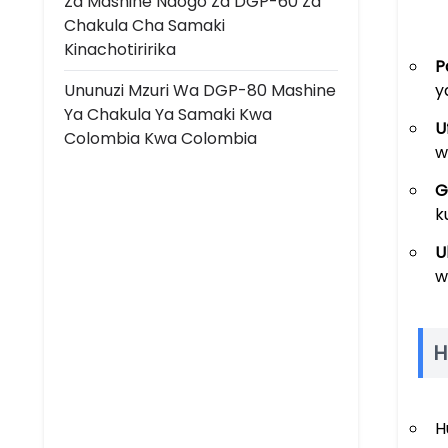
Za Mashine Ndogo Za DGP-60 Za
Chakula Cha Samaki
Kinachotiririka
P
Ununuzi Mzuri Wa DGP-80 Mashine
y
Ya Chakula Ya Samaki Kwa
U
Colombia Kwa Colombia
w
G
k
U
w
H
H