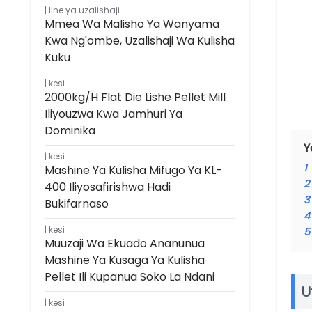
line ya uzalishaji
Mmea Wa Malisho Ya Wanyama
Kwa Ng'ombe, Uzalishaji Wa Kulisha
Kuku
kesi
2000kg/h Flat Die Lishe Pellet Mill
Iliyouzwa Kwa Jamhuri Ya
Dominika
Y
kesi
1
Mashine Ya Kulisha Mifugo Ya KL-
2
400 Iliyosafirishwa Hadi
3
Bukifarnaso
4
kesi
5
Muuzaji Wa Ekuado Ananunua
Mashine Ya Kusaga Ya Kulisha
Pellet Ili Kupanua Soko La Ndani
U
kesi