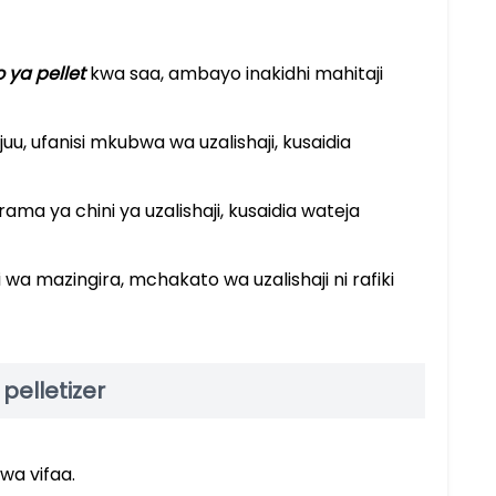
 ya pellet
kwa saa, ambayo inakidhi mahitaji
a juu, ufanisi mkubwa wa uzalishaji, kusaidia
rama ya chini ya uzalishaji, kusaidia wateja
zi wa mazingira, mchakato wa uzalishaji ni rafiki
elletizer
wa vifaa.