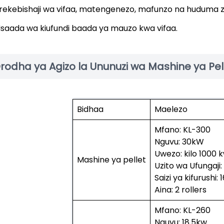
rekebishaji wa vifaa, matengenezo, mafunzo na huduma z
saada wa kiufundi baada ya mauzo kwa vifaa.
rodha ya Agizo la Ununuzi wa Mashine ya Pell
Bidhaa
Maelezo
Mfano: KL-300
Nguvu: 30kW
Uwezo: kilo 1000 
Mashine ya pellet
Uzito wa Ufungaji:
Saizi ya kifurush
Aina: 2 rollers
Mfano: KL-260
Nguvu: 18.5kw