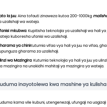
ato la juu
: Aina tofauti zinaweza kutoa 200-1000kg
malisho
a uzalishaji wa wateja.
fanisi mkubwa
: Kupitisha teknolojia ya uzalishaji wa hali y
ateja kuboresha ufanisi wa uzalishaji.
harama ya chini
Kutumia vifaa vya hali ya juu na vifaa, gha
upunguza gharama za uzalishaji.
linzi wa Mazingira
: Kutumia teknolojia ya hali ya juu ya ulin
a mazingira na unakidhi mahitaji ya mazingira ya wateja.
uduma inayotolewa kwa mashine ya kulisha p
uduma kama vile kubuni, utengenezaji, ufungaji na uagizaji 