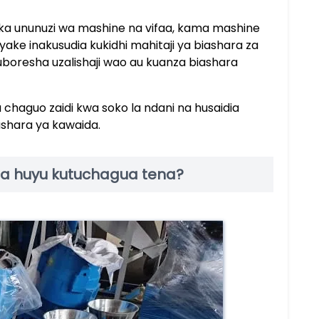
ka ununuzi wa mashine na vifaa, kama mashine
a yake inakusudia kukidhi mahitaji ya biashara za
uboresha uzalishaji wao au kuanza biashara
chaguo zaidi kwa soko la ndani na husaidia
ashara ya kawaida.
ja huyu kutuchagua tena?