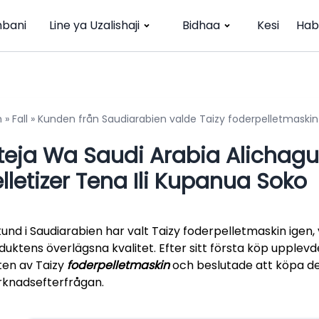
bani
Line ya Uzalishaji
Bidhaa
Kesi
Hab
m
»
Fall
»
Kunden från Saudiarabien valde Taizy foderpelletmaski
teja Wa Saudi Arabia Alichagu
lletizer Tena Ili Kupanua Soko
kund i Saudiarabien har valt Taizy foderpelletmaskin igen,
duktens överlägsna kvalitet. Efter sitt första köp upple
ften av Taizy
foderpelletmaskin
och beslutade att köpa de
knadsefterfrågan.