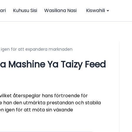
ari
Kuhusu Sisi
Wasiliana Nasi
Kiswahili
n igen för att expandera marknaden
a Mashine Ya Taizy Feed
 vilket återspeglar hans förtroende för
vde han den utmärkta prestandan och stabila
n igen för att möta sin växande