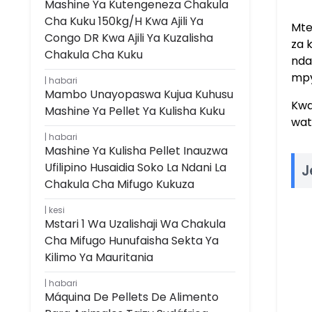
Mashine Ya Kutengeneza Chakula
Cha Kuku 150kg/h Kwa Ajili Ya
Mte
Congo DR Kwa Ajili Ya Kuzalisha
za 
Chakula Cha Kuku
nda
mpy
habari
Mambo Unayopaswa Kujua Kuhusu
Kwa
Mashine Ya Pellet Ya Kulisha Kuku
wat
habari
Mashine Ya Kulisha Pellet Inauzwa
Ufilipino Husaidia Soko La Ndani La
J
Chakula Cha Mifugo Kukuza
kesi
Mstari 1 Wa Uzalishaji Wa Chakula
Cha Mifugo Hunufaisha Sekta Ya
Kilimo Ya Mauritania
habari
Máquina De Pellets De Alimento