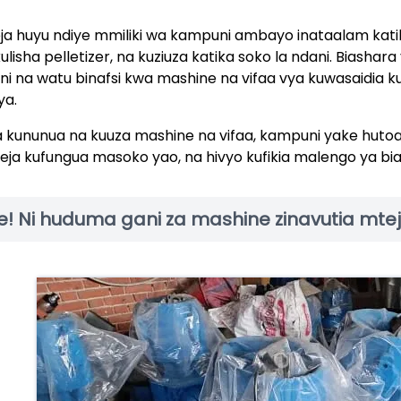
ja huyu ndiye mmiliki wa kampuni ambayo inataalam kati
kulisha pelletizer, na kuziuza katika soko la ndani. Biashar
ni na watu binafsi kwa mashine na vifaa vya kuwasaidia k
a.
 kununua na kuuza mashine na vifaa, kampuni yake hutoa 
eja kufungua masoko yao, na hivyo kufikia malengo ya bi
e! Ni huduma gani za mashine zinavutia mte