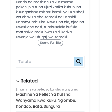
Kando na mashine za kusimama
pekee, pia tuna ujuzi katika kubuni na
kuunganisha mistari kamili ya uzalishaji
wa chakula cha samaki na usanidi
unaonyumbulika. Ikiwa una nia, njoo na
uwasiliane nasi, tutakusaidia kufikia
mafanikio makubwa zaidi katika
uwanja wa ufugaji wa samaki.
Soma Full Bio
mashine ya pellet ya kulisha wanyama
Mashine Ya Pellet Ya Kulisha
Wanyama Kwa Kuku, Ng'ombe,
Kondoo, Bata, Sungura