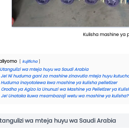
Kulisha mashine ya p
aliyomo
kujificha
Utangulizi wa mteja huyu wa Saudi Arabia
Je! Ni huduma gani za mashine zinavutia mteja huyu kutuch
Huduma inayotolewa kwa mashine ya kulisha pelletizer
Orodha ya Agizo la Ununuzi wa Mashine ya Pelletizer ya Kuli
Je! Unataka kuwa msambazaji wetu wa mashine ya kulisha?
tangulizi wa mteja huyu wa Saudi Arabia