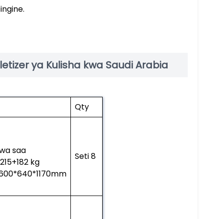
ingine.
etizer ya Kulisha kwa Saudi Arabia
Qty
kwa saa
Seti 8
 215+182 kg
i: 1600*640*1170mm