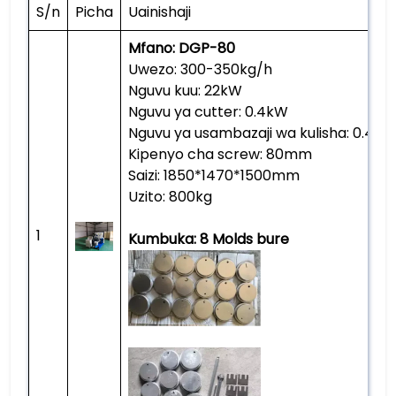
S/n
Picha
Uainishaji
Mfano: DGP-80
Uwezo: 300-350kg/h
Nguvu kuu: 22kW
Nguvu ya cutter: 0.4kW
Nguvu ya usambazaji wa kulisha: 0.4kW
Kipenyo cha screw: 80mm
Saizi: 1850*1470*1500mm
Uzito: 800kg
1
Kumbuka: 8 Molds bure