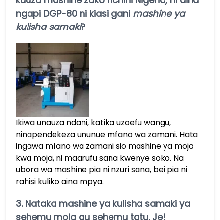
kuuza mashine zako nchini Nigeria, ni aina
ngapi DGP-80 ni kiasi gani
mashine ya
kulisha samaki
?
Ikiwa unauza ndani, katika uzoefu wangu,
ninapendekeza ununue mfano wa zamani. Hata
ingawa mfano wa zamani sio mashine ya moja
kwa moja, ni maarufu sana kwenye soko. Na
ubora wa mashine pia ni nzuri sana, bei pia ni
rahisi kuliko aina mpya.
3. Nataka mashine ya kulisha samaki ya
sehemu moja au sehemu tatu. Je!