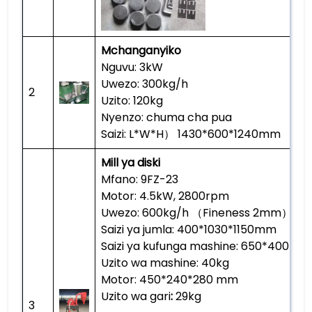
Mchanganyiko
Nguvu: 3kW
Uwezo: 300kg/h
2
Uzito: 120kg
Nyenzo: chuma cha pua
Saizi: L*W*H） 1430*600*1240mm
Mill ya diski
Mfano: 9FZ-23
Motor: 4.5kW, 2800rpm
Uwezo: 600kg/h （Fineness 2mm）
Saizi ya jumla: 400*1030*1150mm
Saizi ya kufunga mashine: 650*400*
Uzito wa mashine: 40kg
Motor: 450*240*280 mm
Uzito wa gari
:
29kg
3