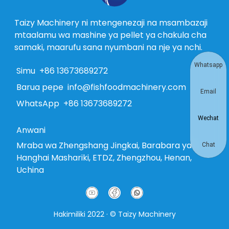
Taizy Machinery ni mtengenezaji na msambazaji
mtaalamu wa mashine ya pellet ya chakula cha
samaki, maarufu sana nyumbani na nje ya nchi.
Whatsapp
Simu
+86 13673689272
Barua pepe
info@fishfoodmachinery.com
Email
WhatsApp
+86 13673689272
Wechat
Anwani
Mraba wa Zhengshang Jingkai, Barabara ya
Chat
Hanghai Mashariki, ETDZ, Zhengzhou, Henan,
Uchina
Hakimiliki 2022 · © Taizy Machinery