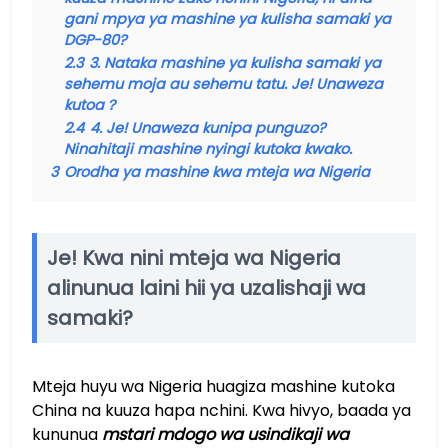
gani mpya ya mashine ya kulisha samaki ya
DGP-80?
2.3
3. Nataka mashine ya kulisha samaki ya
sehemu moja au sehemu tatu. Je! Unaweza
kutoa？
2.4
4. Je! Unaweza kunipa punguzo?
Ninahitaji mashine nyingi kutoka kwako.
3
Orodha ya mashine kwa mteja wa Nigeria
Je! Kwa nini mteja wa Nigeria
alinunua laini hii ya uzalishaji wa
samaki?
Mteja huyu wa Nigeria huagiza mashine kutoka
China na kuuza hapa nchini. Kwa hivyo, baada ya
kununua
mstari mdogo wa usindikaji wa