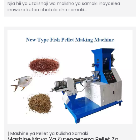
Njia hii ya uzalishaji wa malisho ya samaki inayoelea
inaweza kutoa chakula cha samaki…
Mashine ya Pellet ya Kulisha Samaki
Mashine Mpya Ya Kutengeneza Pellet Za