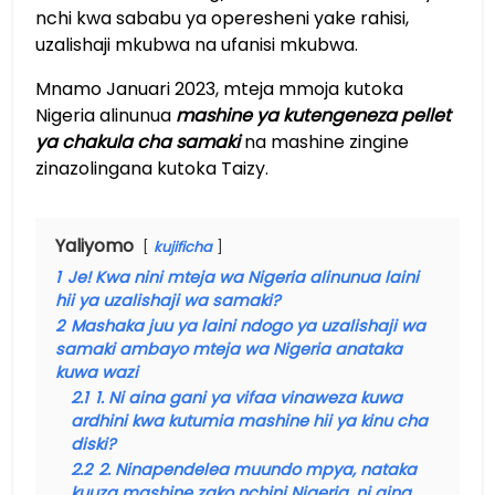
nchi kwa sababu ya operesheni yake rahisi,
uzalishaji mkubwa na ufanisi mkubwa.
Mnamo Januari 2023, mteja mmoja kutoka
Nigeria alinunua
mashine ya kutengeneza pellet
ya chakula cha samaki
na mashine zingine
zinazolingana kutoka Taizy.
Yaliyomo
kujificha
1
Je! Kwa nini mteja wa Nigeria alinunua laini
hii ya uzalishaji wa samaki?
2
Mashaka juu ya laini ndogo ya uzalishaji wa
samaki ambayo mteja wa Nigeria anataka
kuwa wazi
2.1
1. Ni aina gani ya vifaa vinaweza kuwa
ardhini kwa kutumia mashine hii ya kinu cha
diski?
2.2
2. Ninapendelea muundo mpya, nataka
kuuza mashine zako nchini Nigeria, ni aina