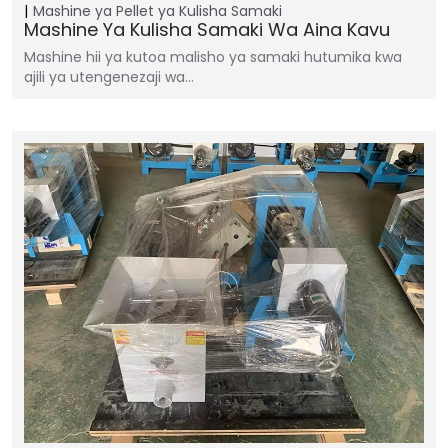
Mashine ya Pellet ya Kulisha Samaki
Mashine Ya Kulisha Samaki Wa Aina Kavu
Mashine hii ya kutoa malisho ya samaki hutumika kwa
ajili ya utengenezaji wa…