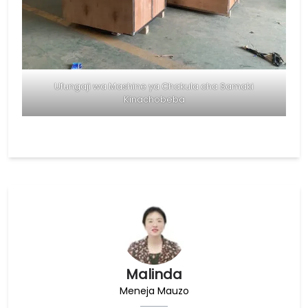
Ufungaji wa Mashine ya Chakula cha Samaki
Kinachobeba
Malinda
Meneja Mauzo