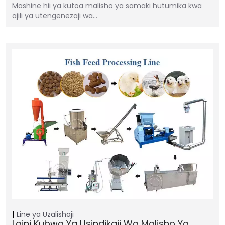
Mashine hii ya kutoa malisho ya samaki hutumika kwa
ajili ya utengenezaji wa…
Line ya Uzalishaji
Laini Kubwa Ya Usindikaji Wa Malisho Ya