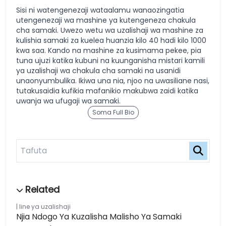
Sisi ni watengenezaji wataalamu wanaozingatia
utengenezaji wa mashine ya kutengeneza chakula
cha samaki. Uwezo wetu wa uzalishaji wa mashine za
kulishia samaki za kuelea huanzia kilo 40 hadi kilo 1000
kwa saa. Kando na mashine za kusimama pekee, pia
tuna ujuzi katika kubuni na kuunganisha mistari kamili
ya uzalishaji wa chakula cha samaki na usanidi
unaonyumbulika. Ikiwa una nia, njoo na uwasiliane nasi,
tutakusaidia kufikia mafanikio makubwa zaidi katika
uwanja wa ufugaji wa samaki.
Soma Full Bio
line ya uzalishaji
Njia Ndogo Ya Kuzalisha Malisho Ya Samaki