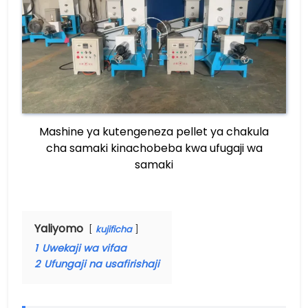
Mashine ya kutengeneza pellet ya chakula
cha samaki kinachobeba kwa ufugaji wa
samaki
Yaliyomo
kujificha
1
Uwekaji wa vifaa
2
Ufungaji na usafirishaji