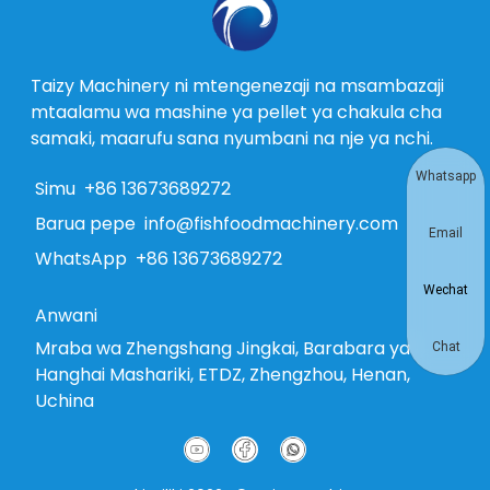
Taizy Machinery ni mtengenezaji na msambazaji
mtaalamu wa mashine ya pellet ya chakula cha
samaki, maarufu sana nyumbani na nje ya nchi.
Whatsapp
Simu
+86 13673689272
Barua pepe
info@fishfoodmachinery.com
Email
WhatsApp
+86 13673689272
Wechat
Anwani
Mraba wa Zhengshang Jingkai, Barabara ya
Chat
Hanghai Mashariki, ETDZ, Zhengzhou, Henan,
Uchina