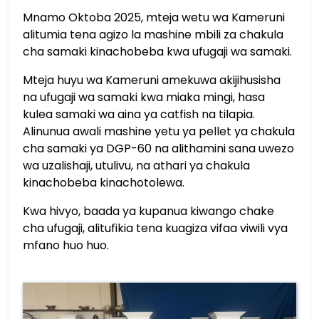
Mnamo Oktoba 2025, mteja wetu wa Kameruni
alitumia tena agizo la mashine mbili za chakula
cha samaki kinachobeba kwa ufugaji wa samaki.
Mteja huyu wa Kameruni amekuwa akijihusisha
na ufugaji wa samaki kwa miaka mingi, hasa
kulea samaki wa aina ya catfish na tilapia.
Alinunua awali mashine yetu ya pellet ya chakula
cha samaki ya DGP-60 na alithamini sana uwezo
wa uzalishaji, utulivu, na athari ya chakula
kinachobeba kinachotolewa.
Kwa hivyo, baada ya kupanua kiwango chake
cha ufugaji, alitufikia tena kuagiza vifaa viwili vya
mfano huo huo.