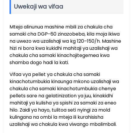
Uwekaji wa vifaa
Mteja alinunua mashine mbili za chakula cha
samaki cha DGP-60 zinazobeba, kila moja ikiwa
na uwezo wa uzalishaji wa kg 120–150/h. Mashine
hizi ni bora kwa kukidhi mahitaji ya uzalishaji wa
chakula cha samaki kinachojitegemea kwa
shamba dogo hadi la kati.
Vifaa vya pellet ya chakula cha samaki
kinachotumbukia kinaunga mkono uzalishaji wa
chakula cha samaki kinachotumbukia chenye
pellets sare na gelatinization ya juu, kinakidhi
mahitaji ya kulisha ya spishi za samaki za eneo
hilo. Zaidi ya hayo, tulitoa seti nyingi za mold
kulingana na ombi la mteja ili kurahisisha
uzalishaji wa chakula kwa viwango mbalimbali.