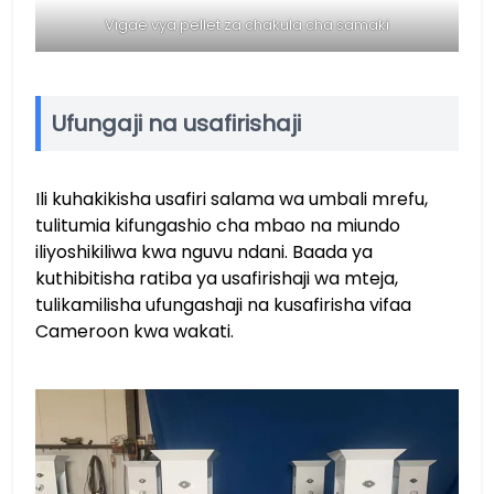
Vigae vya pellet za chakula cha samaki
Ufungaji na usafirishaji
Ili kuhakikisha usafiri salama wa umbali mrefu,
tulitumia kifungashio cha mbao na miundo
iliyoshikiliwa kwa nguvu ndani. Baada ya
kuthibitisha ratiba ya usafirishaji wa mteja,
tulikamilisha ufungashaji na kusafirisha vifaa
Cameroon kwa wakati.