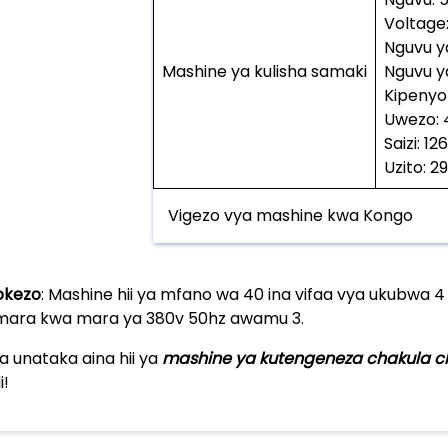
Voltage
Nguvu ya
Mashine ya kulisha samaki
Nguvu y
Kipenyo
Uwezo: 
Saizi: 
Uzito: 2
Vigezo vya mashine kwa Kongo
okezo
: Mashine hii ya mfano wa 40 ina vifaa vya ukubwa 4
mara kwa mara ya 380v 50hz awamu 3.
wa unataka aina hii ya
mashine ya kutengeneza chakula c
i!