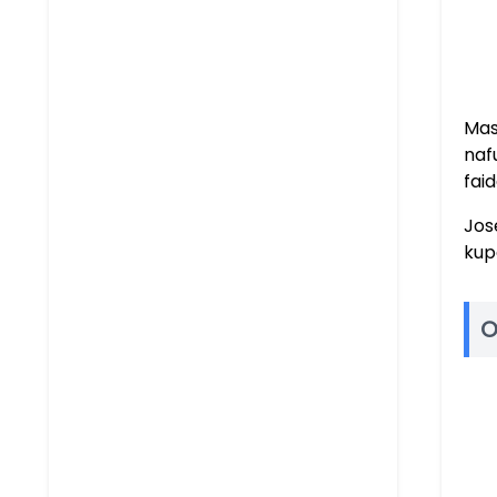
Mas
naf
fai
Jos
kup
O