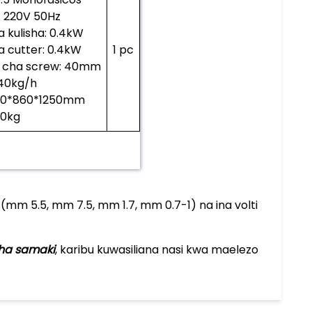
: 220V 50Hz
 kulisha: 0.4kW
a cutter: 0.4kW
1 pc
 cha screw: 40mm
40kg/h
1260*860*1250mm
90kg
 (mm 5.5, mm 7.5, mm 1.7, mm 0.7-1) na ina volti
ha samaki
, karibu kuwasiliana nasi kwa maelezo