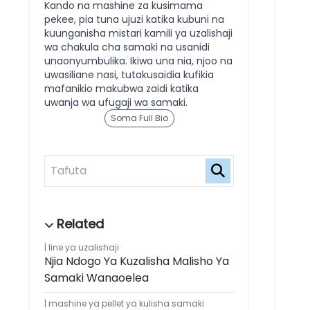
Kando na mashine za kusimama
pekee, pia tuna ujuzi katika kubuni na
kuunganisha mistari kamili ya uzalishaji
wa chakula cha samaki na usanidi
unaonyumbulika. Ikiwa una nia, njoo na
uwasiliane nasi, tutakusaidia kufikia
mafanikio makubwa zaidi katika
uwanja wa ufugaji wa samaki.
Soma Full Bio
line ya uzalishaji
Njia Ndogo Ya Kuzalisha Malisho Ya
Samaki Wanaoelea
mashine ya pellet ya kulisha samaki