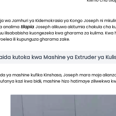
Kilimo cha tila
ja wa Jamhuri ya Kidemokrasia ya Kongo Joseph ni mku
a analima
tilapia
. Joseph alikuwa akitumia chakula cha kul
juu ilisababisha kuongezeka kwa gharama za kulima. Kwa h
yoelea ili kupunguza gharama zake.
aida kutoka kwa Mashine ya Extruder ya Ku
da ya mashine kufika Kinshasa, Joseph mara moja alianza
kufanya kazi kwa bidii, mashine hizo hatimaye ziliwekwa kw