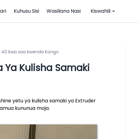
ari
Kuhusu Sisi
Wasiliana Nasi
Kiswahili
lo 40 kwa saa kwenda Kongo
 Ya Kulisha Samaki
ine yetu ya kulisha samaki ya Extruder
aliamua kununua moja.