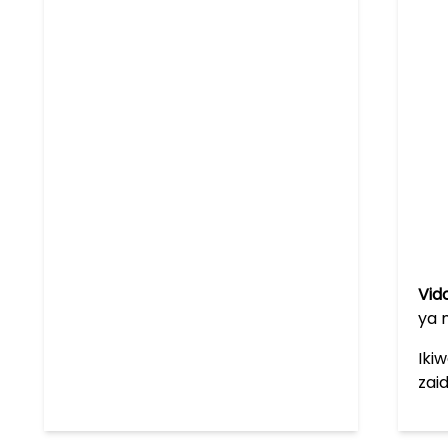
Vid
ya 
Iki
zaid