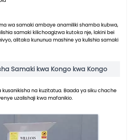
pia
lima wa samaki ambaye anamiliki shamba kubwa,
ishia samaki kilichoagizwa kutoka nje, lakini bei
ivyo, alitaka kununua mashine ya kulishia samaki
lisha Samaki kwa Kongo kwa Kongo
 kusanikisha na kuzitatua. Baada ya siku chache
enye uzalishaji kwa mafanikio.