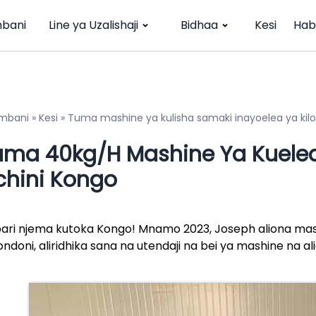
bani
Line ya Uzalishaji
Bidhaa
Kesi
Hab
mbani
»
Kesi
»
Tuma mashine ya kulisha samaki inayoelea ya ki
uma 40kg/h Mashine Ya Kuelea
chini Kongo
ari njema kutoka Kongo! Mnamo 2023, Joseph aliona mash
ndoni, aliridhika sana na utendaji na bei ya mashine na 