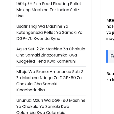
150kg/h Fish Feed Floating Pellet
Making Machine For Indian Self-
Use
Mte
Usafirishaji Wa Mashine Ya
has
Kutengeneza Pellet Ya Samaki Ya
ya 
DGP-70 Kwenda Syria
ina
Agiza Seti 2 Za Mashine Za Chakula
Cha Samaki Zinazotumika Kwa
F
Kuogelea Tena Kwa Kameruni
Mteja Wa Brunei Amenunua Seti 2
Baa
Za Mashine Ndogo Za DGP-60 Za
za 
Chakula Cha Samaki
Kinachotiririka
Ununuzi Mzuri Wa DGP-80 Mashine
Ya Chakula Ya Samaki Kwa
Colombia Kwa Colombia