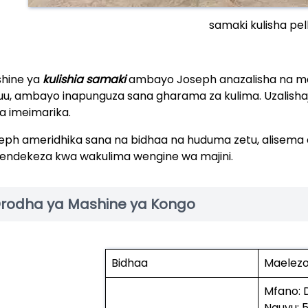
samaki kulisha pell
hine ya
kulishia samaki
ambayo Joseph anazalisha na mashin
uu, ambayo inapunguza sana gharama za kulima. Uzalish
da imeimarika.
eph ameridhika sana na bidhaa na huduma zetu, alisema
endekeza kwa wakulima wengine wa majini.
rodha ya Mashine ya Kongo
Bidhaa
Maelez
Mfano:
Nguvu: 