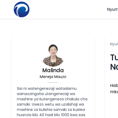
Nyum
Nyu
T
N
Malinda
Meneja Mauzo
Hab
Sisi ni watengenezaji wataalamu
mko
wanaozingatia utengenezaji wa
mashine ya kutengeneza chakula cha
samaki. Uwezo wetu wa uzalishaji wa
mashine za kulishia samaki za kuelea
huanzia kilo 40 hadi kilo 1000 kwa saa.