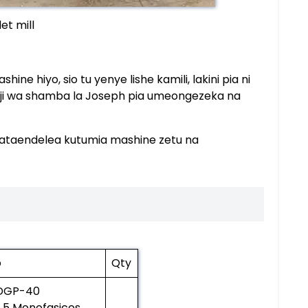
et mill
e hiyo, sio tu yenye lishe kamili, lakini pia ni
aji wa shamba la Joseph pia umeongezeka na
 ataendelea kutumia mashine zetu na
o
Qty
 DGP-40
5.5 Monofasicos