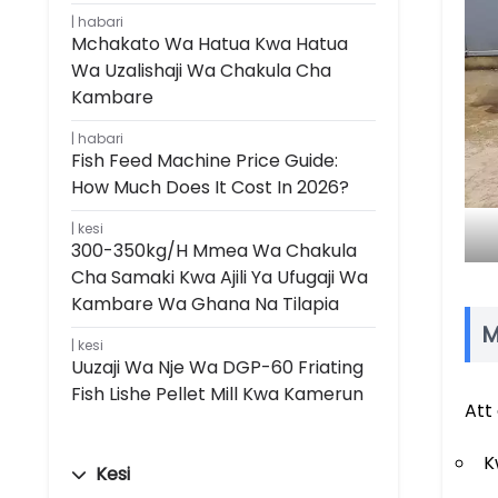
habari
Mchakato Wa Hatua Kwa Hatua
Wa Uzalishaji Wa Chakula Cha
Kambare
habari
Fish Feed Machine Price Guide:
How Much Does It Cost In 2026?
kesi
300-350kg/h Mmea Wa Chakula
Cha Samaki Kwa Ajili Ya Ufugaji Wa
Kambare Wa Ghana Na Tilapia
M
kesi
Uuzaji Wa Nje Wa DGP-60 Friating
Fish Lishe Pellet Mill Kwa Kamerun
Att
K
Kesi