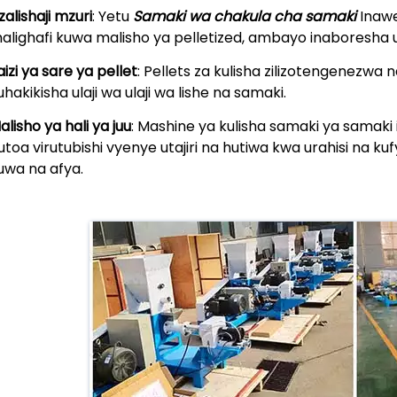
zalishaji mzuri
: Yetu
Samaki wa chakula cha samaki
Inawe
alighafi kuwa malisho ya pelletized, ambayo inaboresha ufa
aizi ya sare ya pellet
: Pellets za kulisha zilizotengenezwa
uhakikisha ulaji wa ulaji wa lishe na samaki.
alisho ya hali ya juu
: Mashine ya kulisha samaki ya samaki
utoa virutubishi vyenye utajiri na hutiwa kwa urahisi na 
uwa na afya.