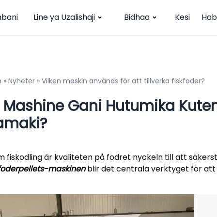
bani
Line ya Uzalishaji
Bidhaa
Kesi
Hab
m
»
Nyheter
»
Vilken maskin används för att tillverka fiskfoder?
i Mashine Gani Hutumika Kut
amaki?
 fiskodling är kvaliteten på fodret nyckeln till att säkerst
kfoderpellets-maskinen
blir det centrala verktyget för att 