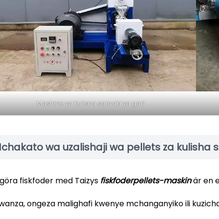
Mashine ya kulisha samaki ya gari
chakato wa uzalishaji wa pellets za kulisha
 göra fiskfoder med Taizys
fiskfoderpellets-maskin
är en e
wanza, ongeza malighafi kwenye mchanganyiko ili kuzic