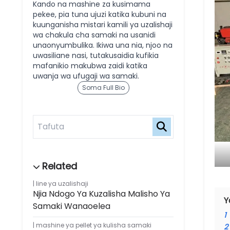
Kando na mashine za kusimama
pekee, pia tuna ujuzi katika kubuni na
kuunganisha mistari kamili ya uzalishaji
wa chakula cha samaki na usanidi
unaonyumbulika. Ikiwa una nia, njoo na
uwasiliane nasi, tutakusaidia kufikia
mafanikio makubwa zaidi katika
uwanja wa ufugaji wa samaki.
Soma Full Bio
line ya uzalishaji
Njia Ndogo Ya Kuzalisha Malisho Ya
Y
Samaki Wanaoelea
1
mashine ya pellet ya kulisha samaki
2