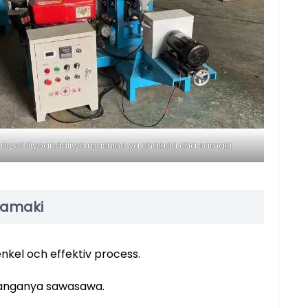
Dizeli iliyoandaliwa mashine ya chakula cha samaki
 samaki
nkel och effektiv process.
hanganya sawasawa.