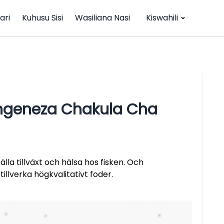
ari
Kuhusu Sisi
Wasiliana Nasi
Kiswahili
engeneza Chakula Cha
älla tillväxt och hälsa hos fisken. Och
tillverka högkvalitativt foder.