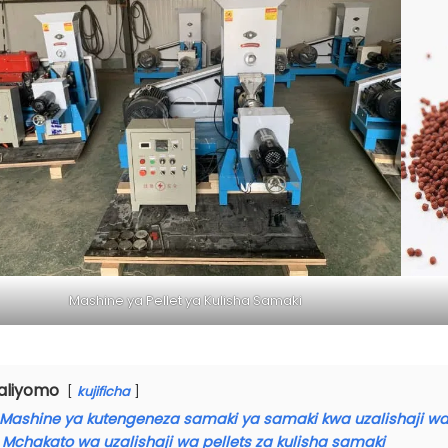
Mashine ya Pellet ya Kulisha Samaki
aliyomo
kujificha
Mashine ya kutengeneza samaki ya samaki kwa uzalishaji w
Mchakato wa uzalishaji wa pellets za kulisha samaki