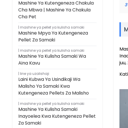
Mashine Ya Kutengeneza Chakula
3
Cha Mbwa | Mashine Ya Chakula
Cha Pet
mashine ya pellet ya kulisha samaki
M
Mashine Mpya Ya Kutengeneza
Pellet Za Samaki
Mas
mashine ya pellet ya kulisha samaki
Ina
Mashine Ya Kulisha Samaki Wa
juu
Aina Kavu
Kat
line ya uzalishaji
Laini Kubwa Ya Usindikaji Wa
Malisho Ya Samaki Kwa
Kutengeneza Pellets Za Malisho
mashine ya pellet ya kulisha samaki
Mashine Ya Kulisha Samaki
Inayoelea Kwa Kutengeneza Pellet
Za Samaki