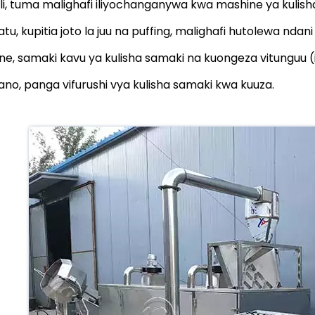
ili, tuma malighafi iliyochanganywa kwa mashine ya kulish
atu, kupitia joto la juu na puffing, malighafi hutolewa ndani
ne, samaki kavu ya kulisha samaki na kuongeza vitunguu (ik
ano, panga vifurushi vya kulisha samaki kwa kuuza.