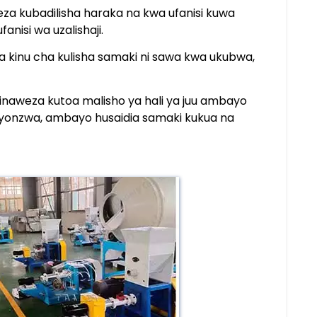
za kubadilisha haraka na kwa ufanisi kuwa
nisi wa uzalishaji.
 na kinu cha kulisha samaki ni sawa kwa ukubwa,
 inaweza kutoa malisho ya hali ya juu ambayo
kufyonzwa, ambayo husaidia samaki kukua na