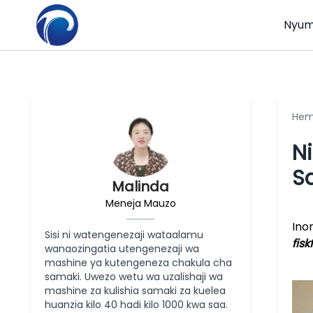
Nyum
He
N
S
Malinda
Meneja Mauzo
Inom
Sisi ni watengenezaji wataalamu
fis
wanaozingatia utengenezaji wa
mashine ya kutengeneza chakula cha
samaki. Uwezo wetu wa uzalishaji wa
mashine za kulishia samaki za kuelea
huanzia kilo 40 hadi kilo 1000 kwa saa.