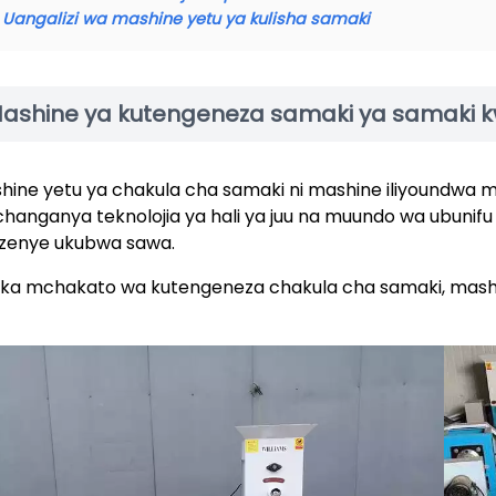
Uangalizi wa mashine yetu ya kulisha samaki
ashine ya kutengeneza samaki ya samaki kw
hine yetu ya chakula cha samaki ni mashine iliyoundwa m
changanya teknolojia ya hali ya juu na muundo wa ubunifu 
, zenye ukubwa sawa.
ika mchakato wa kutengeneza chakula cha samaki, mashine 