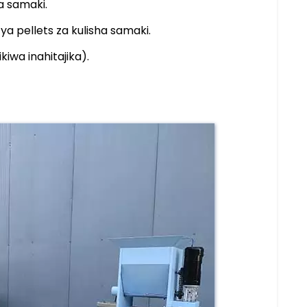
a samaki.
 ya pellets za kulisha samaki.
iwa inahitajika).