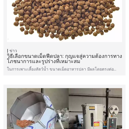
ข่าว
วิธีเลือกขนาดเม็ดฟีดปลา: กุญแจสู่ความต้องการทาง
โภชนาการและรูปร่างที่เหมาะสม
ในการเพาะเลี้ยงสัตว์น้ำ ขนาดเม็ดอาหารปลา มีผลโดยตรงต่อ…