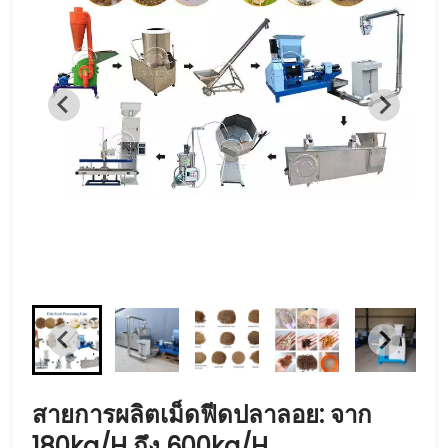
สายการผลิตเม็ดฟีดปลาลอย: จาก
180kg/h ถึง 600kg/h