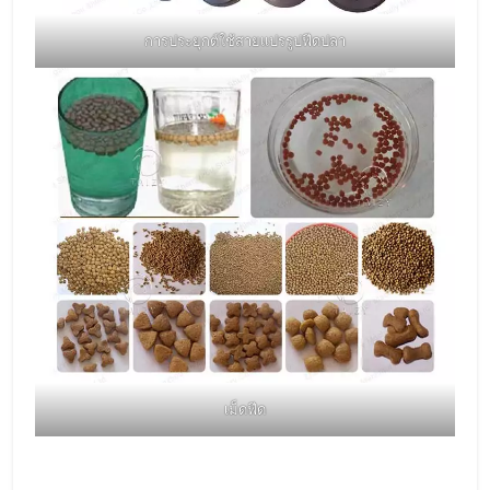
การประยุกต์ใช้สายแปรรูปฟีดปลา
เม็ดฟีด