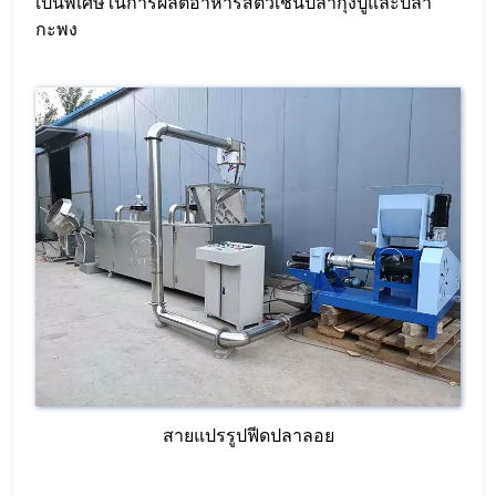
เป็นพิเศษในการผลิตอาหารสัตว์เช่นปลากุ้งปูและปลา
กะพง
สายแปรรูปฟีดปลาลอย