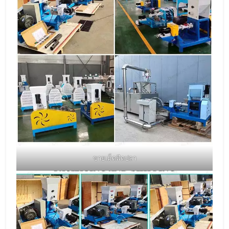
ขายเม็ดฟีดปลา