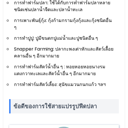
การทำฟาร์มปลา: ใช้ได้กับการทำฟาร์มปลาหลาย
ชนิดเช่นปลาน้ำจืดและปลาน้ำทะเล
การเพาะพันธุ์กุ้ง: กุ้งก้ามกรามกุ้งกุ้งและกุ้งชนิดอื่น
ๆ
การทำปูปู: ปูมีขนดกปูแม่น้ำและปูชนิดอื่น ๆ
Snapper Farming: ปลากะพงเต่าหักและสัตว์เลื้อย
คลานอื่น ๆ อีกมากมาย
การทำฟาร์มสัตว์น้ำอื่น ๆ : หอยหอยหอยนางรม
แตงกวาทะเลและสัตว์น้ำอื่น ๆ อีกมากมาย
การทำฟาร์มสัตว์เลี้ยง: สุนัขแมวนกนกแก้ว ฯลฯ
ข้อดีของการใช้สายแปรรูปฟีดปลา