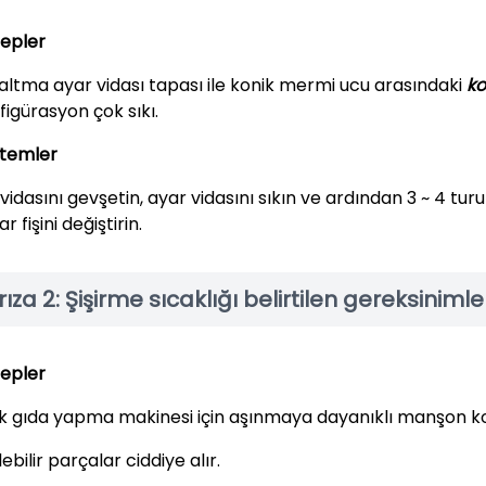
epler
altma ayar vidası tapası ile konik mermi ucu arasındaki
ko
figürasyon çok sıkı.
temler
vidasını gevşetin, ayar vidasını sıkın ve ardından 3 ~ 4 turu 
r fişini değiştirin.
rıza
2:
Şişirme sıcaklığı belirtilen gereksinim
epler
ık gıda yapma makinesi için aşınmaya dayanıklı manşon ko
lebilir parçalar ciddiye alır.