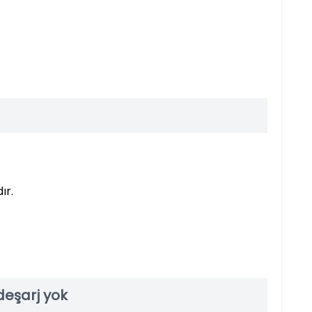
ı。
ır.
 deşarj yok