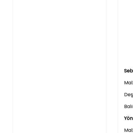
Seb
Mal
Deşa
Bal
Yön
Mal