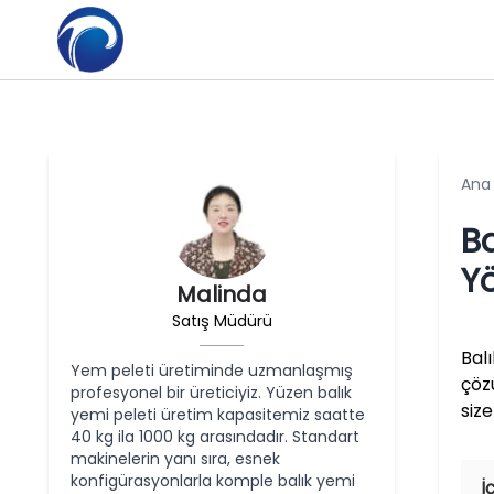
Ana
B
Y
Malinda
Satış Müdürü
Bal
Yem peleti üretiminde uzmanlaşmış
çöz
profesyonel bir üreticiyiz. Yüzen balık
siz
yemi peleti üretim kapasitemiz saatte
40 kg ila 1000 kg arasındadır. Standart
makinelerin yanı sıra, esnek
konfigürasyonlarla komple balık yemi
İ