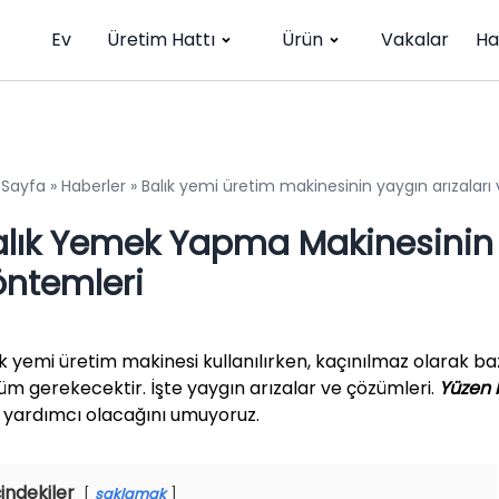
Ev
Üretim Hattı
Ürün
Vakalar
Ha
 Sayfa
»
Haberler
»
Balık yemi üretim makinesinin yaygın arızaları
alık Yemek Yapma Makinesinin O
öntemleri
ık yemi üretim makinesi kullanılırken, kaçınılmaz olarak ba
üm gerekecektir. İşte yaygın arızalar ve çözümleri.
Yüzen 
e yardımcı olacağını umuyoruz.
çindekiler
saklamak