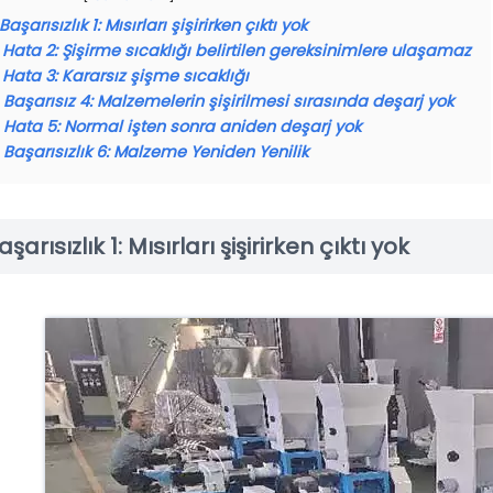
Başarısızlık 1: Mısırları şişirirken çıktı yok
Hata 2: Şişirme sıcaklığı belirtilen gereksinimlere ulaşamaz
Hata 3: Kararsız şişme sıcaklığı
Başarısız 4: Malzemelerin şişirilmesi sırasında deşarj yok
Hata 5: Normal işten sonra aniden deşarj yok
Başarısızlık 6: Malzeme Yeniden Yenilik
aşarısızlık 1: Mısırları şişirirken çıktı yok