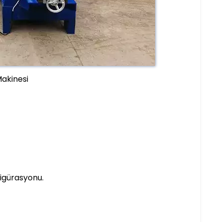
Makinesi
figürasyonu.