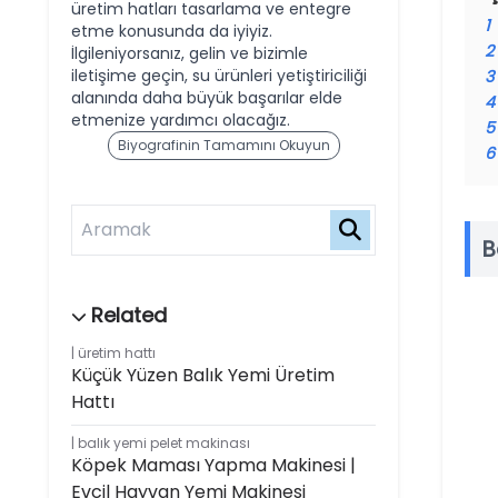
üretim hatları tasarlama ve entegre
1
etme konusunda da iyiyiz.
2
İlgileniyorsanız, gelin ve bizimle
iletişime geçin, su ürünleri yetiştiriciliği
3
alanında daha büyük başarılar elde
4
etmenize yardımcı olacağız.
5
Biyografinin Tamamını Okuyun
6
B
üretim hattı
Küçük Yüzen Balık Yemi Üretim
Hattı
balık yemi pelet makinası
Köpek Maması Yapma Makinesi |
Evcil Hayvan Yemi Makinesi