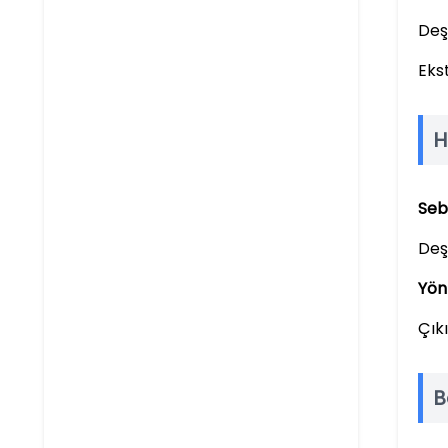
Deşa
Eks
H
Seb
Deşa
Yön
Çık
B