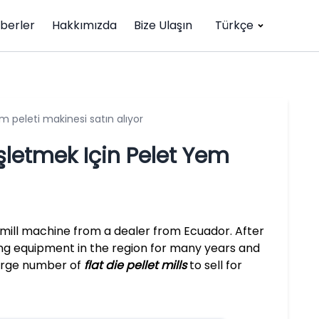
berler
Hakkımızda
Bize Ulaşın
Türkçe
m peleti makinesi satın alıyor
işletmek Için Pelet Yem
t mill machine from a dealer from Ecuador. After
ng equipment in the region for many years and
large number of
flat die pellet mills
to sell for