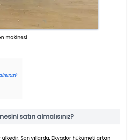
en makinesi
lısınız?
sini satın almalısınız?
ülkedir. Son yıllarda, Ekvador hükümeti artan