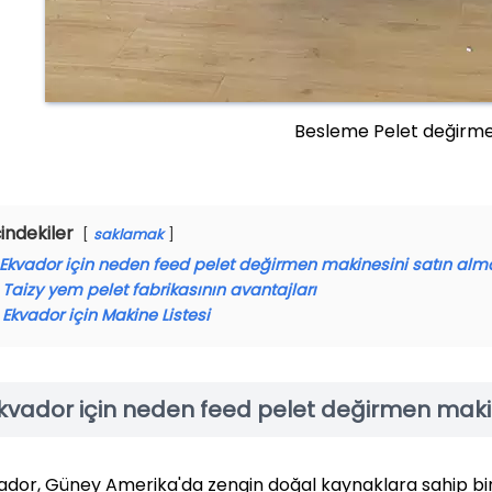
Besleme Pelet değirm
çindekiler
saklamak
Ekvador için neden feed pelet değirmen makinesini satın alma
Taizy yem pelet fabrikasının avantajları
Ekvador için Makine Listesi
kvador için neden feed pelet değirmen makine
ador, Güney Amerika'da zengin doğal kaynaklara sahip bir 