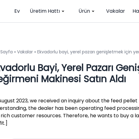
Ev
Üretim Hattı
Ürün
Vakalar
Ha
 Sayfa
»
Vakalar
»
Ekvadorlu bayi, yerel pazarı genişletmek için ye
vadorlu Bayi, Yerel Pazarı Gen
eğirmeni Makinesi Satın Aldı
 August 2023, we received an inquiry about the feed pelle
erstanding, the dealer has been operating feed processi
 rich customer resources. Therefore, he wants to buy a 
it.]