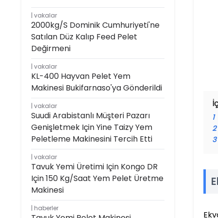
vakalar
2000kg/s Dominik Cumhuriyeti'ne
Satılan Düz Kalıp Feed Pelet
Değirmeni
vakalar
KL-400 Hayvan Pelet Yem
Makinesi Bukifarnaso'ya Gönderildi
İ
vakalar
Suudi Arabistanlı Müşteri Pazarı
1
Genişletmek Için Yine Taizy Yem
2
Peletleme Makinesini Tercih Etti
3
vakalar
Tavuk Yemi Üretimi Için Kongo DR
Için 150 Kg/saat Yem Pelet Üretme
E
Makinesi
haberler
Ekv
Tavuk Yemi Pelet Makinesi