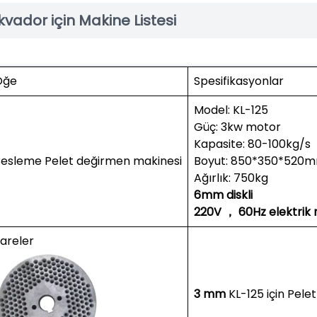
kvador için Makine Listesi
Öğe
Spesifikasyonlar
Model: KL-125
Güç: 3kw motor
Kapasite: 80-100kg/s
esleme Pelet değirmen makinesi
Boyut: 850*350*520
Ağırlık: 750kg
6mm diskli
220V ， 60Hz elektrik
areler
3 mm
KL-125 için Pel