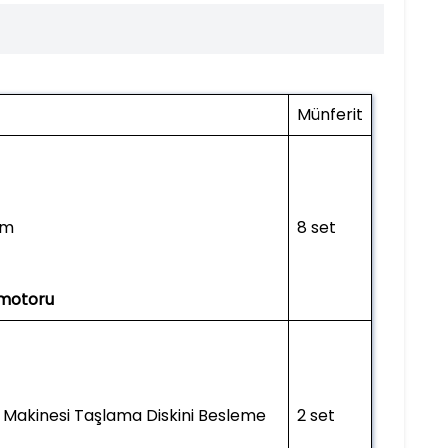
Münferit
mm
8 set
 motoru
et Makinesi Taşlama Diskini Besleme
2 set