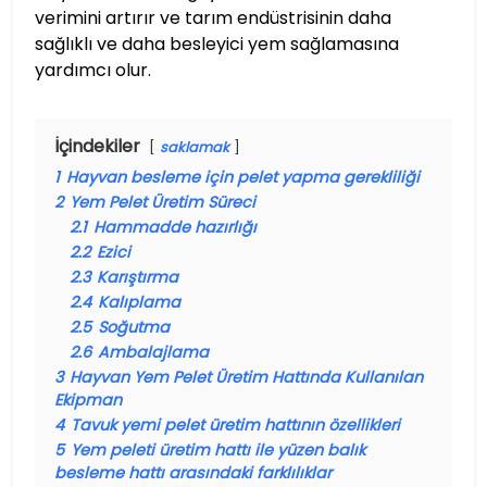
verimini artırır ve tarım endüstrisinin daha
sağlıklı ve daha besleyici yem sağlamasına
yardımcı olur.
İçindekiler
saklamak
1
Hayvan besleme için pelet yapma gerekliliği
2
Yem Pelet Üretim Süreci
2.1
Hammadde hazırlığı
2.2
Ezici
2.3
Karıştırma
2.4
Kalıplama
2.5
Soğutma
2.6
Ambalajlama
3
Hayvan Yem Pelet Üretim Hattında Kullanılan
Ekipman
4
Tavuk yemi pelet üretim hattının özellikleri
5
Yem peleti üretim hattı ile yüzen balık
besleme hattı arasındaki farklılıklar