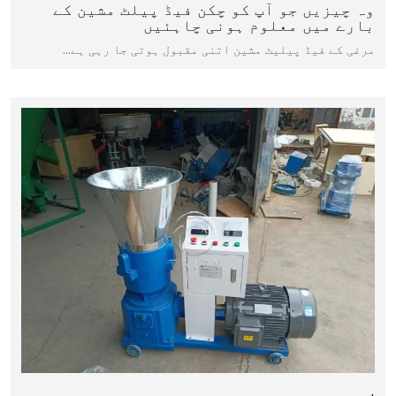
وہ چیزیں جو آپ کو چکن فیڈ پیلٹ مشین کے
بارے میں معلوم ہونی چاہئیں
مرغی کے فیڈ پیلیٹ مشین اتنی مقبول ہوتی جا رہی ہے…