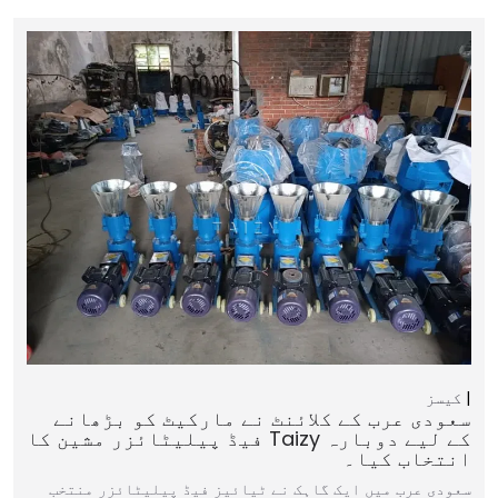
کیسز
سعودی عرب کے کلائنٹ نے مارکیٹ کو بڑھانے
کے لیے دوبارہ Taizy فیڈ پیلیٹائزر مشین کا
انتخاب کیا۔
سعودی عرب میں ایک گاہک نے ٹیائیز فیڈ پیلیٹائزر منتخب