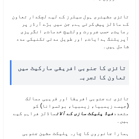
تائزی مشینری ہول سیلرز کے لیے لچکدار تعاون
کے ماڈلز پیش کرتی ہے، جن میں بڑے آرڈر پر
رعایت، حسب ضرورت وولٹیج خدمات، انگریزی
آپریٹنگ ہدایات، اور طویل مدتی تکنیکی مدد
شامل ہیں۔
تائزی کا جنوبی افریقی مارکیٹ میں
تعاون کا تجربہ
تائزی نے جنوبی افریقا اور قریبی ممالک
(جیسے زیمبیا، زیمبیا، بوٹسوانا) کو
متعدد
فیڈ پلیکٹ سازی کے آلات
ماڈلز فراہم کیے
ہیں۔
ہمارا جانوروں کا چارہ پلیکٹ مشین جنوبی