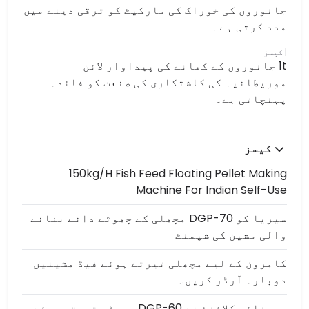
جانوروں کی خوراک کی مارکیٹ کو ترقی دینے میں
مدد کرتی ہے۔
کیسز
1t جانوروں کے کھانے کی پیداوار لائن
موریطانیہ کی کاشتکاری کی صنعت کو فائدہ
پہنچاتی ہے۔
کیسز
150kg/h Fish Feed Floating Pellet Making
Machine For Indian Self-Use
سیریا کو DGP-70 مچھلی کے چھوٹے دانے بنانے
والی مشین کی شپمنٹ
کامرون کے لیے مچھلی تیرتے ہوئے فیڈ مشینیں
دوبارہ آرڈر کریں۔
برونائی کلائنٹ نے DGP-60 چھوٹے تیرتے ہوئے