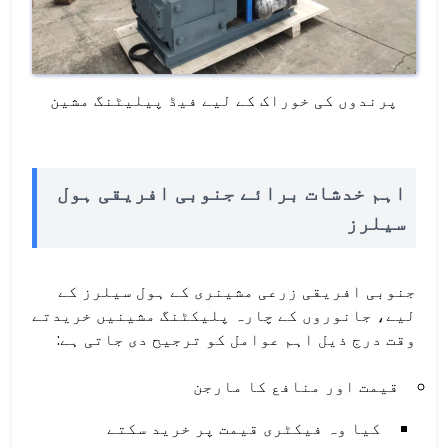
پرندوں کی خوراک کے لیے فیڈ پیلیٹنگ مشین
اہم خدشات برائے جنوبی افریقی ہول
سیلرز
جنوبی افریقی زرعی مشینری کے ہول سیلرز کے
لیے، جانوروں کے چارہ پلیکٹنگ مشینیں خریدتے
وقت درج ذیل اہم عوامل کو ترجیح دی جاتی ہے:
قیمت اور منافع کا مارجن
کیا وہ فیکٹری قیمت پر خرید سکتے