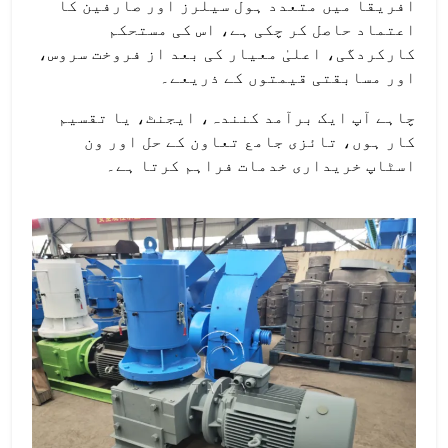
افریقا میں متعدد ہول سیلرز اور صارفین کا
اعتماد حاصل کر چکی ہے، اس کی مستحکم
کارکردگی، اعلیٰ معیار کی بعد از فروخت سروس،
اور مسابقتی قیمتوں کے ذریعے۔
چاہے آپ ایک برآمد کنندہ، ایجنٹ، یا تقسیم
کار ہوں، تائزی جامع تعاون کے حل اور ون
اسٹاپ خریداری خدمات فراہم کرتا ہے۔