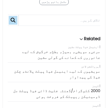
مکمل بائیو پڑھیں
اینیمل فیڈ پیلٹ مشین
مرغی، مویشی، بھیڑ، بطخ، خرگوش کے لیے
جانوروں کے کھانے کی گولی مشین
پروڈکشن لائن
مویشیوں کے لیے اینیمل فیڈ پیلٹ پلانٹ، چکن
فیڈ کی پیداوار
کیسز
2000 کلوگرام/گھنٹہ فلیٹ ڈائی فیڈ پیلٹ مل
ڈومینیکن ریپبلک کو فروخت ہوئی
کیسز