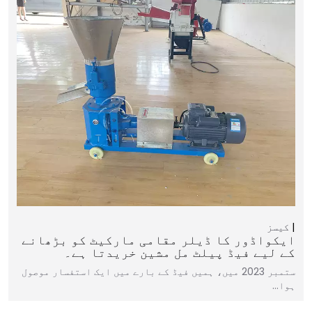
کیسز
ایکواڈور کا ڈیلر مقامی مارکیٹ کو بڑھانے
کے لیے فیڈ پیلٹ مل مشین خریدتا ہے۔
ستمبر 2023 میں، ہمیں فیڈ کے بارے میں ایک استفسار موصول
ہوا…