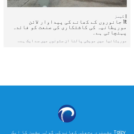
کیسز
1t جانوروں کے کھانے کی پیداوار لائن
موریطانیہ کی کاشتکاری کی صنعت کو فائدہ
پہنچاتی ہے۔
موریتانیا میں مویشی پالنا ان ستونوں میں سے ایک ہے…
Taizy مشینری مچھلی کھانے کی گولی مشین کا ایک