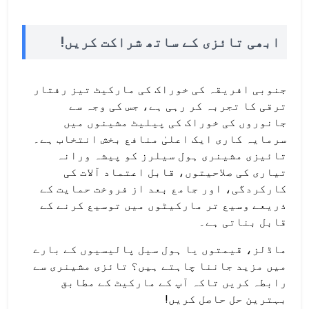
ابھی تائزی کے ساتھ شراکت کریں!
جنوبی افریقہ کی خوراک کی مارکیٹ تیز رفتار
ترقی کا تجربہ کر رہی ہے، جس کی وجہ سے
جانوروں کی خوراک کی پیلیٹ مشینوں میں
سرمایہ کاری ایک اعلیٰ منافع بخش انتخاب ہے۔
تائیزی مشینری ہول سیلرز کو پیشہ ورانہ
تیاری کی صلاحیتوں، قابل اعتماد آلات کی
کارکردگی، اور جامع بعد از فروخت حمایت کے
ذریعے وسیع تر مارکیٹوں میں توسیع کرنے کے
قابل بناتی ہے۔
ماڈلز، قیمتوں یا ہول سیل پالیسیوں کے بارے
میں مزید جاننا چاہتے ہیں؟ تائزی مشینری سے
رابطہ کریں تاکہ آپ کے مارکیٹ کے مطابق
بہترین حل حاصل کریں!