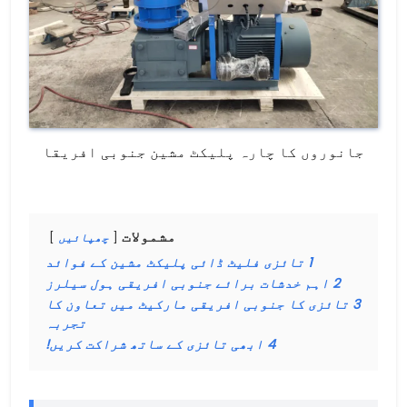
جانوروں کا چارہ پلیکٹ مشین جنوبی افریقا
مشمولات
چھپائیں
1
تائزی فلیٹ ڈائی پلیکٹ مشین کے فوائد
2
اہم خدشات برائے جنوبی افریقی ہول سیلرز
3
تائزی کا جنوبی افریقی مارکیٹ میں تعاون کا
تجربہ
4
ابھی تائزی کے ساتھ شراکت کریں!