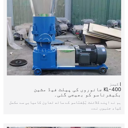
کیسز
KL-400 جانوروں کی پیلٹ فیڈ مشین
بکیفرناسو کو بھیجی گئی۔
ہم نے اپنے کلائنٹ بُکِفنَاسو کے ساتھ تعاون کامیابی سے مکمل
کیا، جنہوں نے…