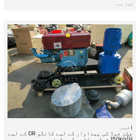
کیا ہے…
کیسز
چکن فیڈ کی پیداوار کے لیے کانگو DR کے لیے
150kg/h فیڈ پیلٹ میکر مشین