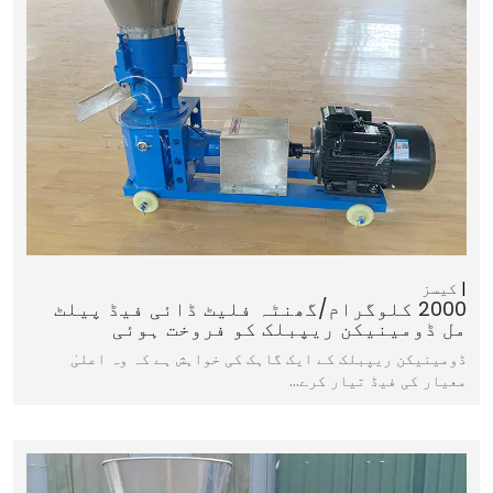
کیسز
2000 کلوگرام/گھنٹہ فلیٹ ڈائی فیڈ پیلٹ
مل ڈومینیکن ریپبلک کو فروخت ہوئی
ڈومینیکن ریپبلک کے ایک گاہک کی خواہش ہے کہ وہ اعلیٰ
معیار کی فیڈ تیار کرے…