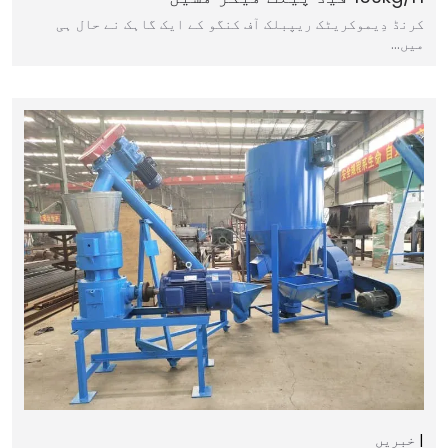
کرنڈ دِیموکریٹک ریپبلک آف کنگو کے ایک گاہک نے حال ہی
میں…
خبریں