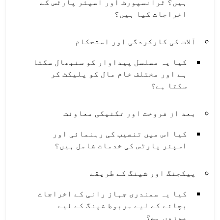
ہیں؟ ٹرانسپورٹ اور اسپئر پارٹس کے
اخراجات کیا ہیں؟
آلات کی کارکردگی اور استحکام
کیا یہ مسلسل پیداوار کو سنبھال سکتا
ہے اور مختلف خام مال کو پلیکٹ کر
سکتا ہے؟
بعد از فروخت اور تکنیکی معاونت
کیا اس میں تنصیب کی رہنمائی اور
اسپئر پارٹس کی خدمات شامل ہیں؟
پیکجنگ اور شپنگ کے طریقے
کیا یہ سمندری جہاز رانی کے اخراجات
بچانے کے لیے مربوط شپنگ کے لیے
موزوں ہے؟