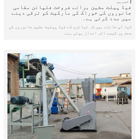
خبریں
فیڈ پیلٹ مشین برائے فروخت فلپائن مقامی
جانوروں کی خوراک کی مارکیٹ کو ترقی دینے
میں مدد کرتی ہے۔
کیا آپ جانتے ہیں کہ ٹیائزی کے فیڈ پیلیٹ مشین جانوروں کی
صحت پر کیسے اثر انداز ہوتی ہے…