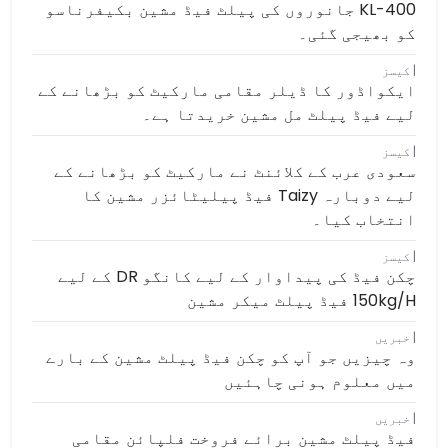
KL-400 جانوروں کی پیلٹ فیڈ مشین بکیفرناسو
کو بھیجی گئی۔
کیسز
ایکواڈور کا ڈیلر مقامی مارکیٹ کو بڑھانے کے
لیے فیڈ پیلٹ مل مشین خریدتا ہے۔
کیسز
سعودی عرب کے کلائنٹ نے مارکیٹ کو بڑھانے کے
لیے دوبارہ Taizy فیڈ پیلیٹائزر مشین کا
انتخاب کیا۔
کیسز
چکن فیڈ کی پیداوار کے لیے کانگو DR کے لیے
150kg/h فیڈ پیلٹ میکر مشین
خبریں
وہ چیزیں جو آپ کو چکن فیڈ پیلٹ مشین کے بارے
میں معلوم ہونی چاہئیں
خبریں
فیڈ پیلٹ مشین برائے فروخت فلپائن مقامی