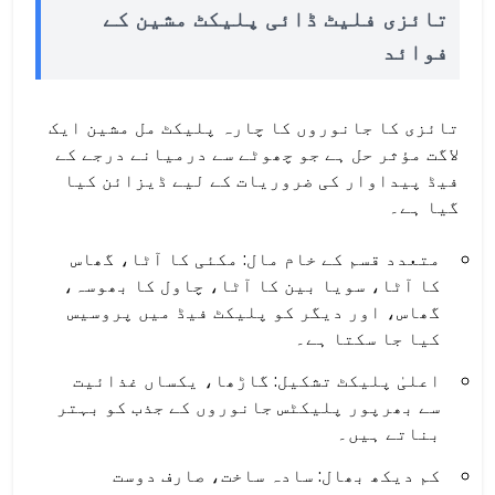
تائزی فلیٹ ڈائی پلیکٹ مشین کے
فوائد
تائزی کا جانوروں کا چارہ پلیکٹ مل مشین ایک
لاگت مؤثر حل ہے جو چھوٹے سے درمیانے درجے کے
فیڈ پیداوار کی ضروریات کے لیے ڈیزائن کیا
گیا ہے۔
متعدد قسم کے خام مال: مکئی کا آٹا، گھاس
کا آٹا، سویا بین کا آٹا، چاول کا بھوسہ،
گھاس، اور دیگر کو پلیکٹ فیڈ میں پروسیس
کیا جا سکتا ہے۔
اعلیٰ پلیکٹ تشکیل: گاڑھا، یکساں غذائیت
سے بھرپور پلیکٹس جانوروں کے جذب کو بہتر
بناتے ہیں۔
کم دیکھ بھال: سادہ ساخت، صارف دوست