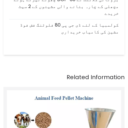
مچھلی کے چارہ بنانے والی مشینوں کے 2 سیٹ
خریدے
کولمبیا کے لئے ڈی جی پی 80 فلوٹنگ فش فوڈ
مشین کی کامیاب خریداری