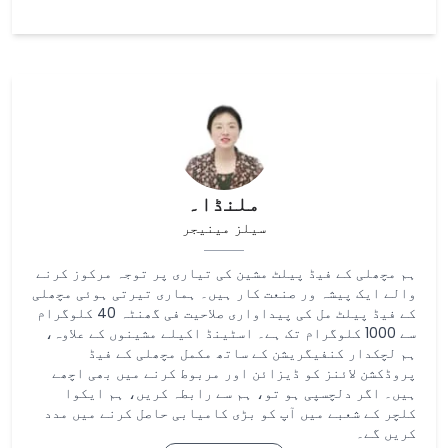
ملنڈا۔
سیلز مینیجر
ہم مچھلی کے فیڈ پیلٹ مشین کی تیاری پر توجہ مرکوز کرنے
والے ایک پیشہ ور صنعت کار ہیں۔ ہماری تیرتی ہوئی مچھلی
کے فیڈ پیلٹ مل کی پیداواری صلاحیت فی گھنٹہ 40 کلوگرام
سے 1000 کلوگرام تک ہے۔ اسٹینڈ اکیلے مشینوں کے علاوہ،
ہم لچکدار کنفیگریشن کے ساتھ مکمل مچھلی کے فیڈ
پروڈکشن لائنز کو ڈیزائن اور مربوط کرنے میں بھی اچھے
ہیں۔ اگر دلچسپی ہو تو، ہم سے رابطہ کریں، ہم ایکوا
کلچر کے شعبے میں آپ کو بڑی کامیابی حاصل کرنے میں مدد
کریں گے۔