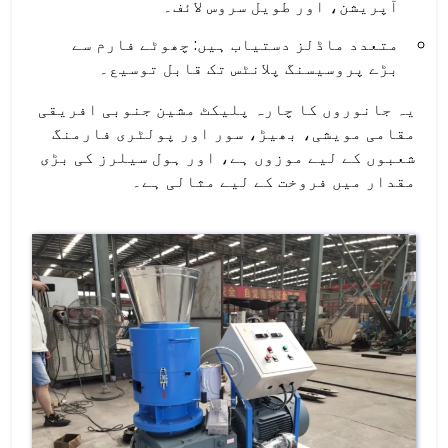
آپریشن، اور طویل سروس لائف۔
متعدد ماڈلز دستیاب ہیں: چھوٹے فارم سے
بڑے پروسیسنگ پلانٹس تک قابل توسیع۔
یہ جانوروں کا چارہ پلیکٹ مشین جنوبی افریقی
مقامی مویشی، بھیڑ، سور اور پولٹری فارمنگ
شعبوں کے لیے موزوں ہے، اور ہول سیلرز کی بڑی
مقدار میں فروخت کے لیے مثالی ہے۔