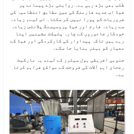
طلب بھی بڑھ رہی ہے۔ روایتی بڑے پیمانے پر
فیڈ اب جدید فارمنگ کی عین مطابق انتظامیہ کی
ضروریات کو پورا نہیں کر سکتا۔ اس لیے، زیادہ
سے زیادہ فارم اور فیڈ پروسیسنگ پلانٹس زیادہ
خودکار جانوروں کے چارہ پلیکٹ مشینیں اپنا
رہے ہیں تاکہ پیداوار کی کارکردگی اور فیڈ کے
معیار کو بہتر بنایا جا سکے۔
جنوبی افریقی ہول سیلرز کے لیے، یہ مارکیٹ
رجحان اہم آلات کی فروخت کے مواقع فراہم کرتا
ہے۔