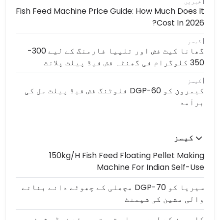
خبریں
Fish Feed Machine Price Guide: How Much Does It
Cost In 2026?
کیسز
گھانا کیٹ فش اور تلپیا فارمنگ کے لیے 300-
350 کلوگرام فی گھنٹہ فش فیڈ پیلٹ پلانٹ
کیسز
کیمرون کو DGP-60 فلوٹنگ فش فیڈ پیلٹ مل کی
برآمد
کیسز
150kg/h Fish Feed Floating Pellet Making
Machine For Indian Self-Use
سیریا کو DGP-70 مچھلی کے چھوٹے دانے بنانے
والی مشین کی شپمنٹ
کامرون کے لیے مچھلی تیرتے ہوئے فیڈ مشینیں