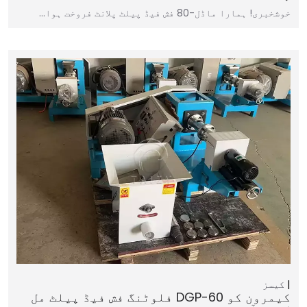
خوشخبری! ہمارا ماڈل-80 فش فیڈ پیلٹ پلانٹ فروخت ہوا…
کیسز
کیمرون کو DGP-60 فلوٹنگ فش فیڈ پیلٹ مل