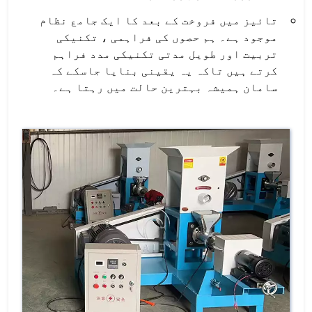
تائیز میں فروخت کے بعد کا ایک جامع نظام
موجود ہے۔ ہم حصوں کی فراہمی ، تکنیکی
تربیت اور طویل مدتی تکنیکی مدد فراہم
کرتے ہیں تاکہ یہ یقینی بنایا جاسکے کہ
سامان ہمیشہ بہترین حالت میں رہتا ہے۔