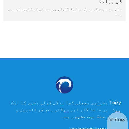
کی برآمد
حال ہی میں، کیمرون سے ایک گاہک، جو مچھلی کے کاروبار میں
ہے…
Taizy مشینری مچھلی کھانے کی گولی مشین کا ایک
پیشہ ور صنعت کار اور سپلائر ہے، جو اندرون و
بیرون ملک بہت مشہور ہے۔
Whatsapp