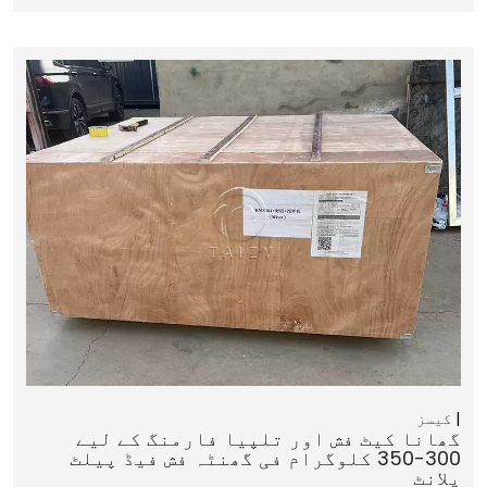
کیسز
گھانا کیٹ فش اور تلپیا فارمنگ کے لیے
300-350 کلوگرام فی گھنٹہ فش فیڈ پیلٹ
پلانٹ