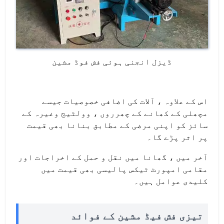
ڈیزل انجنی ہوئی فش فوڈ مشین
اس کے علاوہ ، آلات کی اضافی خصوصیات جیسے
مچھلی کے کھانے کے چھرروں ، وولٹیج وغیرہ کے
سائز کو اپنی مرضی کے مطابق بنانا بھی قیمت
پر اثر پڑے گا۔
آخر میں ، گھانا میں نقل و حمل کے اخراجات اور
مقامی امپورٹ ٹیکس پالیسی بھی قیمت میں
کلیدی عوامل ہیں۔
تیزی فش فیڈ مشین کے فوائد