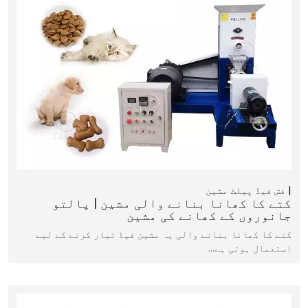
فش فیڈ پیلٹ مشین
کتے کا کھانا بنانے والی مشین | پالتو
جانوروں کے کھانے کی مشین
کتے کا کھانا بنانے والی یہ مشین فیڈ تیار کرنے کے لیے
استعمال ہوتی ہے…