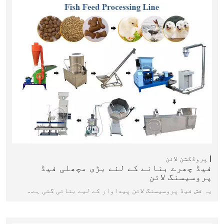
پروڈکشن لائن
فیڈ چھرے بنانے کے لئے بڑی مچھلی فیڈ
پروسیسنگ لائن
یہ فش فیڈ پروسیسنگ لائن پیداوار کے لیے بنائی گئی ہے…