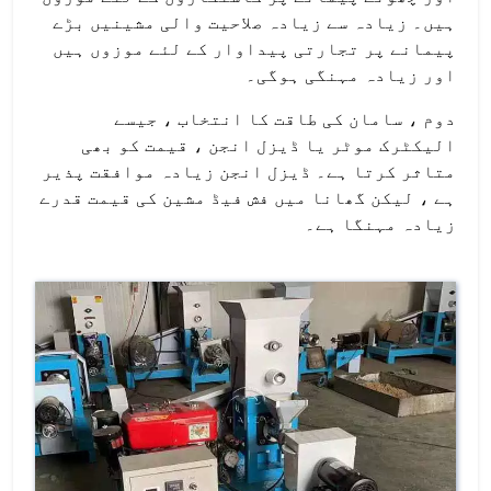
ہیں۔ زیادہ سے زیادہ صلاحیت والی مشینیں بڑے
پیمانے پر تجارتی پیداوار کے لئے موزوں ہیں
اور زیادہ مہنگی ہوگی۔
دوم ، سامان کی طاقت کا انتخاب ، جیسے
الیکٹرک موٹر یا ڈیزل انجن ، قیمت کو بھی
متاثر کرتا ہے۔ ڈیزل انجن زیادہ موافقت پذیر
ہے ، لیکن گھانا میں فش فیڈ مشین کی قیمت قدرے
زیادہ مہنگا ہے۔