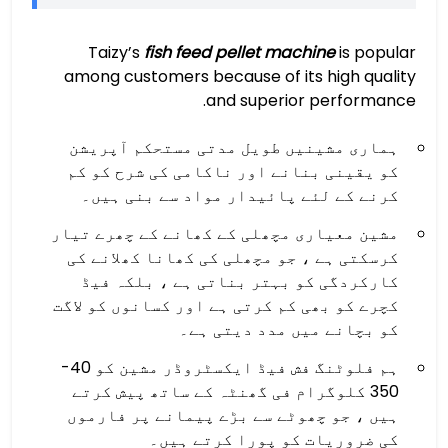
Taizy’s
fish feed pellet machine
is popular
among customers because of its high quality
and superior performance.
ہماری مشینیں طویل مدتی مستحکم آپریشن
کو یقینی بنانے اور ناکامی کی شرح کو کم
کرنے کے لئے پائیدار مواد سے بنی ہیں۔
مشین معیاری مچھلی کے کھانے کے چھرے تیار
کرسکتی ہے ، جو مچھلی کی کھانا کھلانے کی
کارکردگی کو بہتر بناتی ہے ، بلکہ فیڈ
کچرے کو بھی کم کرتی ہے اور کسانوں کو لاگت
کو بچانے میں مدد دیتی ہے۔
ہم فلوٹنگ فش فیڈ ایکسٹروڈر مشین کو 40-
350 کلوگرام فی گھنٹہ کے ساتھ پیش کرتے
ہیں ، جو چھوٹے سے بڑے پیمانے پر فارموں
کی ضروریات کو پورا کرتے ہیں۔