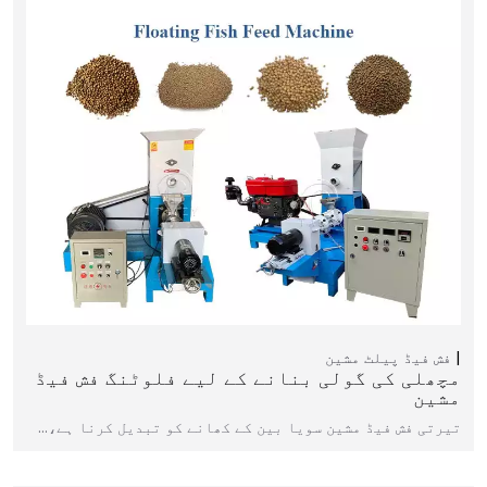
فش فیڈ پیلٹ مشین
مچھلی کی گولی بنانے کے لیے فلوٹنگ فش فیڈ
مشین
تیرتی فش فیڈ مشین سویا بین کے کھانے کو تبدیل کرنا ہے،…