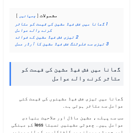
مشمولات
چھپائیں
1
گھانا میں فش فیڈ مشین کی قیمت کو متاثر
کرنے والے عوامل
2
تیزی فش فیڈ مشین کے فوائد
3
تیزی سے فلوٹنگ فش فیڈ مشین کا آرڈر عمل
گھانا میں فش فیڈ مشین کی قیمت کو
متاثر کرنے والے عوامل
گھانا میں تیزی فش فیڈ مشینوں کی قیمت کئی
عوامل سے متاثر ہوتی ہے۔
سب سے پہلے ، مشین ماڈل اور صلاحیت بنیادی
عوامل ہیں۔ چھوٹی مشینیں نسبتا less کم مہنگی
اور چھوٹے پیمانے پر کاشتکاروں کے لئے موزوں