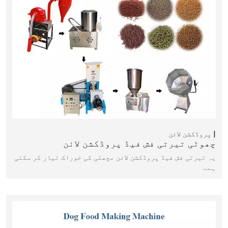
پروڈکشن لائن
چھوٹی تیرتی فش فیڈ پروڈکشن لائن
یہ تیرتی فش فیڈ پروڈکشن لائن مچھلی کی خوراک تیار کر سکتی
ہے…