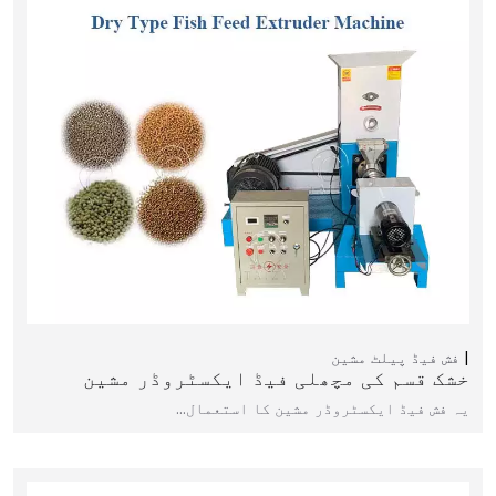
فش فیڈ پیلٹ مشین
خشک قسم کی مچھلی فیڈ ایکسٹروڈر مشین
یہ فش فیڈ ایکسٹروڈر مشین کا استعمال…