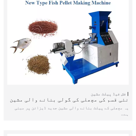
فش فیڈ پیلٹ مشین
نئی قسم کی مچھلی کی گولی بنانے والی مشین
یہ مچھلی کے پیلٹ بنانے والی مشین جدید ڈیزائن پر مبنی
ہے…