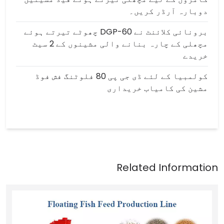
دوبارہ آرڈر کریں۔
برونائی کلائنٹ نے DGP-60 چھوٹے تیرتے ہوئے
مچھلی کے چارہ بنانے والی مشینوں کے 2 سیٹ
خریدے
کولمبیا کے لئے ڈی جی پی 80 فلوٹنگ فش فوڈ
مشین کی کامیاب خریداری