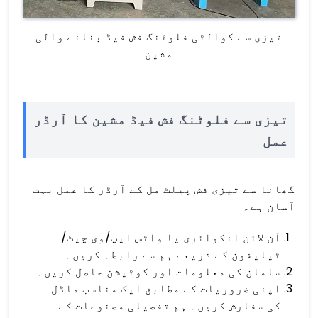
تیزی سے کوالٹی فلوٹنگ فش فیڈ بنانے والی
مشین
تیزی سے فلوٹنگ فش فیڈ مشین کا آرڈر
عمل
گھانا سے تیزی فش پیلٹ مل کے آرڈر کا عمل بہت
آسان ہے۔
آن لائن انکوائری یا واٹس ایپ/وی چیٹ/
ٹیلیفون کے ذریعے ہم سے رابطہ کریں۔
سامان کی معلومات اور کوٹیشن حاصل کریں۔
اپنی ضروریات کے مطابق ایک مناسب ماڈل
کی سفارش کریں۔ ہم تفصیلی مصنوعات کے