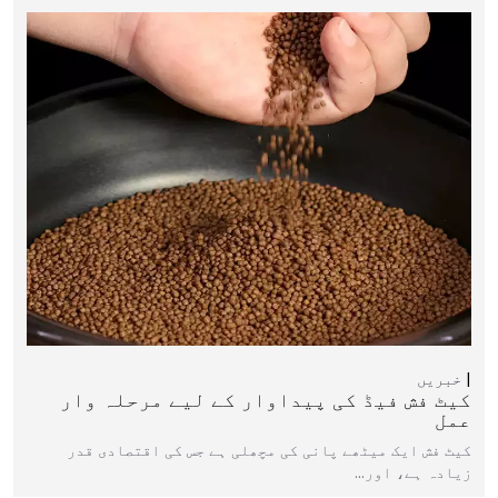
خبریں
کیٹ فش فیڈ کی پیداوار کے لیے مرحلہ وار
عمل
کیٹ فش ایک میٹھے پانی کی مچھلی ہے جس کی اقتصادی قدر
زیادہ ہے، اور…