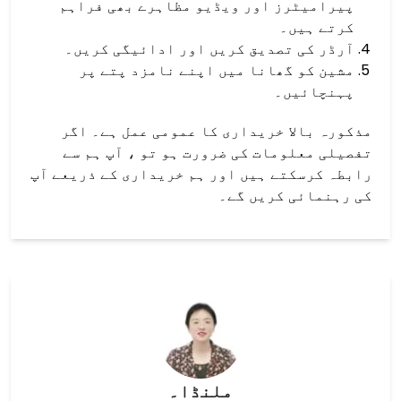
پیرامیٹرز اور ویڈیو مظاہرے بھی فراہم
کرتے ہیں۔
آرڈر کی تصدیق کریں اور ادائیگی کریں۔
مشین کو گھانا میں اپنے نامزد پتے پر
پہنچائیں۔
مذکورہ بالا خریداری کا عمومی عمل ہے۔ اگر
تفصیلی معلومات کی ضرورت ہو تو ، آپ ہم سے
رابطہ کرسکتے ہیں اور ہم خریداری کے ذریعے آپ
کی رہنمائی کریں گے۔
ملنڈا۔