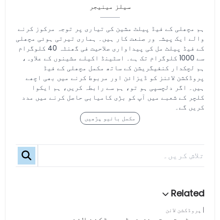
سیلز مینیجر
ہم مچھلی کے فیڈ پیلٹ مشین کی تیاری پر توجہ مرکوز کرنے
والے ایک پیشہ ور صنعت کار ہیں۔ ہماری تیرتی ہوئی مچھلی
کے فیڈ پیلٹ مل کی پیداواری صلاحیت فی گھنٹہ 40 کلوگرام
سے 1000 کلوگرام تک ہے۔ اسٹینڈ اکیلے مشینوں کے علاوہ،
ہم لچکدار کنفیگریشن کے ساتھ مکمل مچھلی کے فیڈ
پروڈکشن لائنز کو ڈیزائن اور مربوط کرنے میں بھی اچھے
ہیں۔ اگر دلچسپی ہو تو، ہم سے رابطہ کریں، ہم ایکوا
کلچر کے شعبے میں آپ کو بڑی کامیابی حاصل کرنے میں مدد
کریں گے۔
مکمل بائیو پڑھیں
پروڈکشن لائن
چھوٹی تیرتی فش فیڈ پروڈکشن لائن