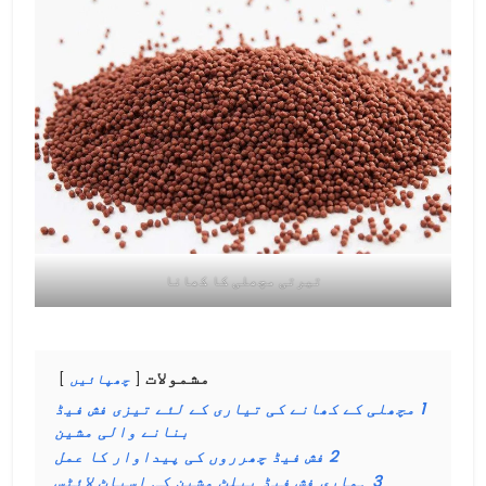
تیرتی مچھلی کا کھانا
مشمولات
چھپائیں
1
مچھلی کے کھانے کی تیاری کے لئے تیزی فش فیڈ
بنانے والی مشین
2
فش فیڈ چھرروں کی پیداوار کا عمل
3
ہماری فش فیڈ پیلٹ مشین کی اسپاٹ لائٹس