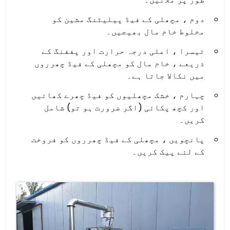
دوم ، مچھلی کے فیڈ پیلیٹنگ مشین کو
مخلوط خام مال بھیجیں۔
تیسرا ، اعلی درجہ حرارت اور پففنگ کے
ذریعے ، خام مال کو مچھلی کے فیڈ چھرروں
میں نکالا جاتا ہے۔
چہارم ، خشک مچھلیوں کو فیڈ چھرے کھائیں
اور کچھ پکائی (اگر ضرورت ہو تو) شامل
کریں۔
پانچویں ، مچھلی کے فیڈ چھرروں کو فروخت
کے لئے پیک کریں۔