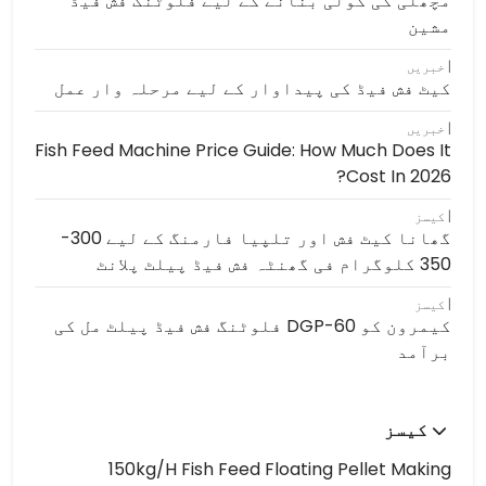
مچھلی کی گولی بنانے کے لیے فلوٹنگ فش فیڈ
مشین
خبریں
کیٹ فش فیڈ کی پیداوار کے لیے مرحلہ وار عمل
خبریں
Fish Feed Machine Price Guide: How Much Does It
Cost In 2026?
کیسز
گھانا کیٹ فش اور تلپیا فارمنگ کے لیے 300-
350 کلوگرام فی گھنٹہ فش فیڈ پیلٹ پلانٹ
کیسز
کیمرون کو DGP-60 فلوٹنگ فش فیڈ پیلٹ مل کی
برآمد
کیسز
150kg/h Fish Feed Floating Pellet Making