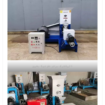
الیکٹرک موٹر فش فیڈ مشین