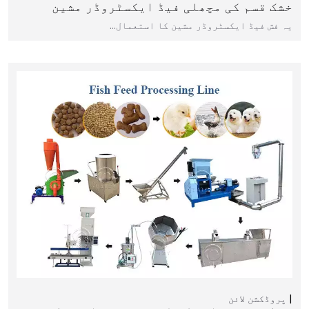
خشک قسم کی مچھلی فیڈ ایکسٹروڈر مشین
یہ فش فیڈ ایکسٹروڈر مشین کا استعمال…
پروڈکشن لائن