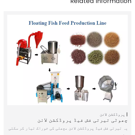
پروڈکشن لائن
چھوٹی تیرتی فش فیڈ پروڈکشن لائن
یہ تیرتی فش فیڈ پروڈکشن لائن مچھلی کی خوراک تیار کر سکتی
ہے…