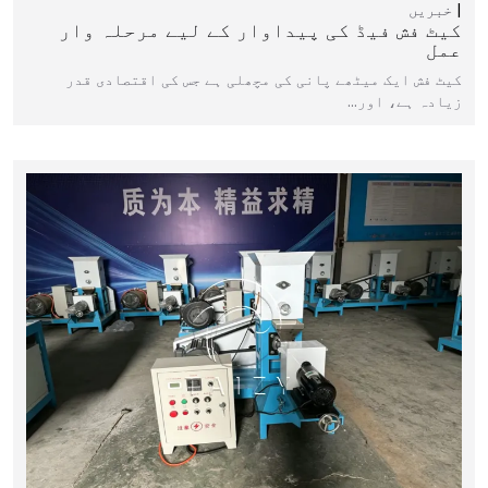
خبریں
کیٹ فش فیڈ کی پیداوار کے لیے مرحلہ وار
عمل
کیٹ فش ایک میٹھے پانی کی مچھلی ہے جس کی اقتصادی قدر
زیادہ ہے، اور…