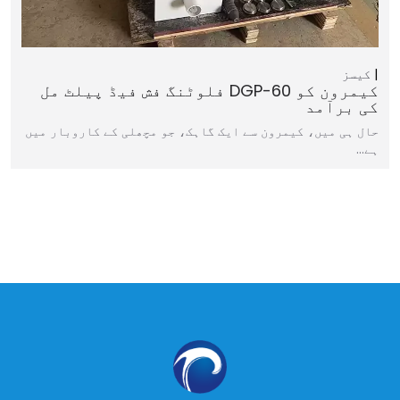
کیسز
کیمرون کو DGP-60 فلوٹنگ فش فیڈ پیلٹ مل
کی برآمد
حال ہی میں، کیمرون سے ایک گاہک، جو مچھلی کے کاروبار میں
ہے…