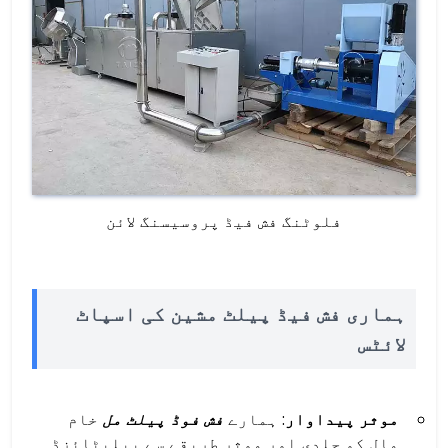
فلوٹنگ فش فیڈ پروسیسنگ لائن
ہماری فش فیڈ پیلٹ مشین کی اسپاٹ
لائٹس
موثر پیداوار
: ہمارے
فش فوڈ پیلٹ مل
خام
مال کو جلدی اور موثر طریقے سے پیلیٹائزڈ