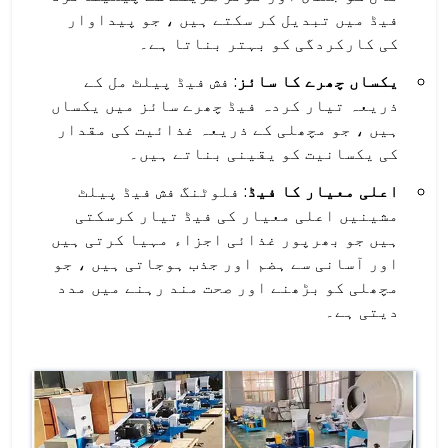
فیڈ میں تبدیل کر سکتے ہیں ، جو پیداوار
کی کارکردگی کو بہتر بناتا ہے۔
یکساں چھرے کا سائز
: فش فیڈ پیلٹ مل کے
ذریعہ تیار کردہ فیڈ چھرے سائز میں یکساں
ہیں ، جو مچھلی کے ذریعہ غذائیت کی مقدار
کی یکسانیت کو یقینی بناتے ہیں۔
اعلی معیار کا فیڈ
: فلوٹنگ فش فیڈ پیلٹ
مشینیں اعلی معیار کی فیڈ تیار کرسکتی
ہیں جو بھرپور غذائی اجزاء مہیا کرتی ہیں
اور آسانی سے ہضم اور جذب ہوجاتی ہیں ، جو
مچھلی کو بڑھنے اور صحت مند رہنے میں مدد
دیتی ہے۔