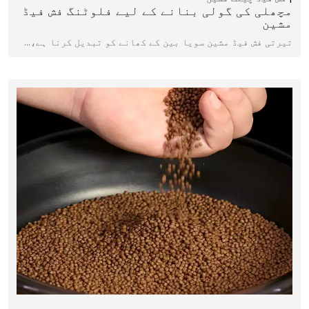
مچھلی کی گولی بنانے کے لیے فلوٹنگ فش فیڈ
مشین
تیرتی فش فیڈ مشین سویا بین کے کھانے کو تبدیل کرنا ہے،…