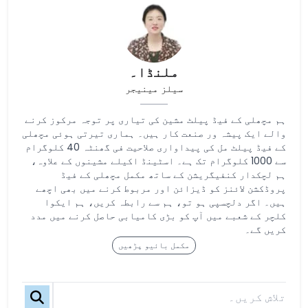
ملنڈا۔
سیلز مینیجر
ہم مچھلی کے فیڈ پیلٹ مشین کی تیاری پر توجہ مرکوز کرنے
والے ایک پیشہ ور صنعت کار ہیں۔ ہماری تیرتی ہوئی مچھلی
کے فیڈ پیلٹ مل کی پیداواری صلاحیت فی گھنٹہ 40 کلوگرام
سے 1000 کلوگرام تک ہے۔ اسٹینڈ اکیلے مشینوں کے علاوہ،
ہم لچکدار کنفیگریشن کے ساتھ مکمل مچھلی کے فیڈ
پروڈکشن لائنز کو ڈیزائن اور مربوط کرنے میں بھی اچھے
ہیں۔ اگر دلچسپی ہو تو، ہم سے رابطہ کریں، ہم ایکوا
کلچر کے شعبے میں آپ کو بڑی کامیابی حاصل کرنے میں مدد
کریں گے۔
مکمل بائیو پڑھیں