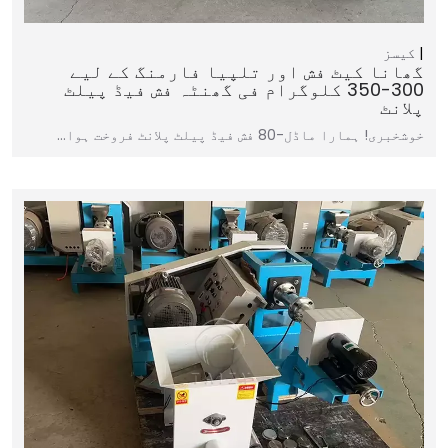
کیسز
گھانا کیٹ فش اور تلپیا فارمنگ کے لیے
300-350 کلوگرام فی گھنٹہ فش فیڈ پیلٹ
پلانٹ
خوشخبری! ہمارا ماڈل-80 فش فیڈ پیلٹ پلانٹ فروخت ہوا…