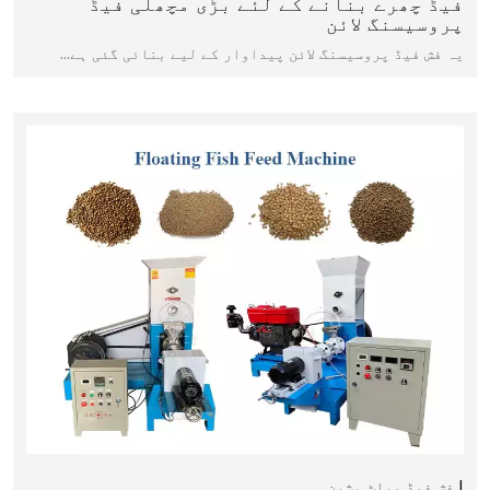
فیڈ چھرے بنانے کے لئے بڑی مچھلی فیڈ
پروسیسنگ لائن
یہ فش فیڈ پروسیسنگ لائن پیداوار کے لیے بنائی گئی ہے…
فش فیڈ پیلٹ مشین