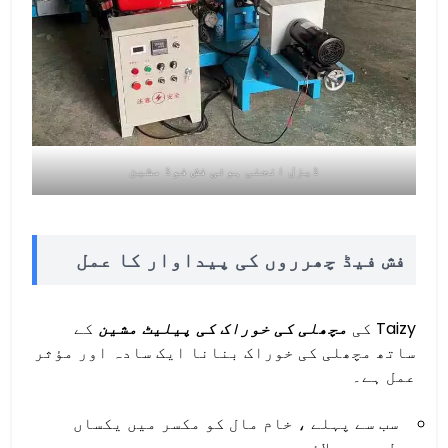
ڈیزل انجنی ہوئی فش فوڈ مشین
فش فیڈ چھرروں کی پیداوار کا عمل
Taizy کی
مچھلی کی خوراک کی پیلیٹ مشین
کے
ساتھ مچھلی کی خوراک بنانا ایک سادہ اور مؤثر
عمل ہے۔
سب سے پہلے ، خام مال کو مکسر میں یکساں
طور پر ملائیں۔