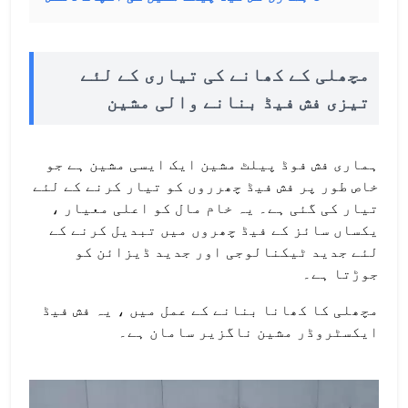
مچھلی کے کھانے کی تیاری کے لئے
تیزی فش فیڈ بنانے والی مشین
ہماری فش فوڈ پیلٹ مشین ایک ایسی مشین ہے جو
خاص طور پر فش فیڈ چھرروں کو تیار کرنے کے لئے
تیار کی گئی ہے۔ یہ خام مال کو اعلی معیار ،
یکساں سائز کے فیڈ چھروں میں تبدیل کرنے کے
لئے جدید ٹیکنالوجی اور جدید ڈیزائن کو
جوڑتا ہے۔
مچھلی کا کھانا بنانے کے عمل میں ، یہ فش فیڈ
ایکسٹروڈر مشین ناگزیر سامان ہے۔