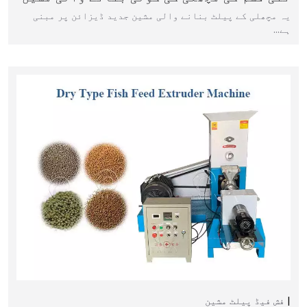
یہ مچھلی کے پیلٹ بنانے والی مشین جدید ڈیزائن پر مبنی
ہے…
فش فیڈ پیلٹ مشین