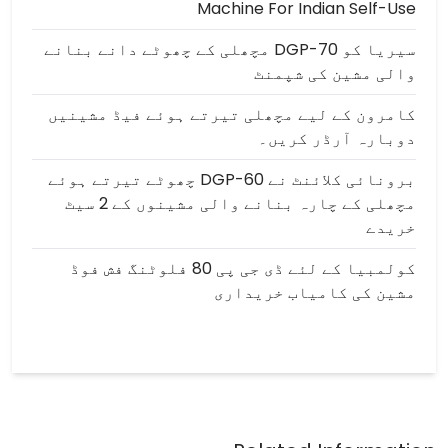
Machine For Indian Self-Use
سیریا کو DGP-70 مچھلی کے چھوٹے دانے بنانے
والی مشین کی شپمنٹ
کامرون کے لیے مچھلی تیرتے ہوئے فیڈ مشینیں
دوبارہ آرڈر کریں۔
برونائی کلائنٹ نے DGP-60 چھوٹے تیرتے ہوئے
مچھلی کے چارہ بنانے والی مشینوں کے 2 سیٹ
خریدے
کولمبیا کے لئے ڈی جی پی 80 فلوٹنگ فش فوڈ
مشین کی کامیاب خریداری