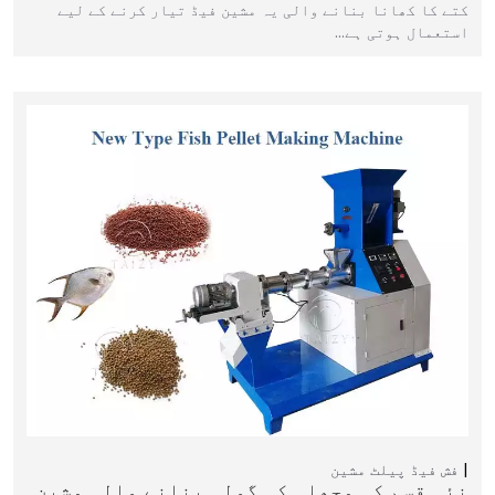
کتے کا کھانا بنانے والی یہ مشین فیڈ تیار کرنے کے لیے
استعمال ہوتی ہے…
فش فیڈ پیلٹ مشین
نئی قسم کی مچھلی کی گولی بنانے والی مشین