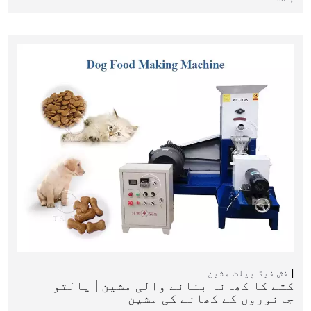
فش فیڈ پیلٹ مشین
کتے کا کھانا بنانے والی مشین | پالتو
جانوروں کے کھانے کی مشین