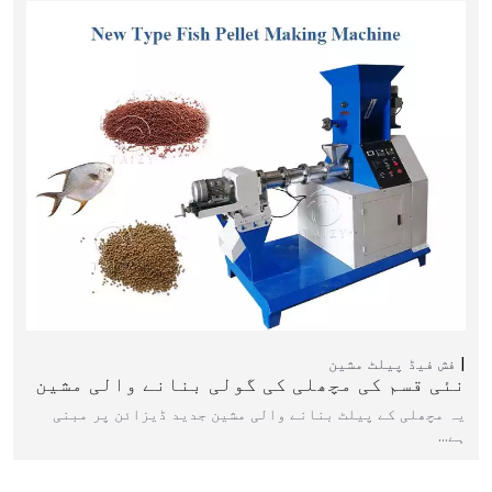
فش فیڈ پیلٹ مشین
نئی قسم کی مچھلی کی گولی بنانے والی مشین
یہ مچھلی کے پیلٹ بنانے والی مشین جدید ڈیزائن پر مبنی
ہے…