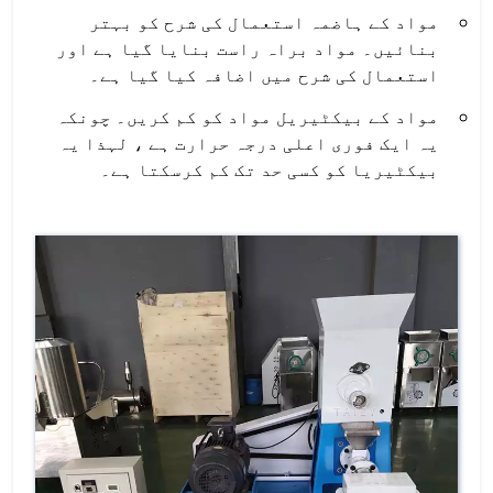
مواد کے ہاضمہ استعمال کی شرح کو بہتر
بنائیں۔ مواد براہ راست بنایا گیا ہے اور
استعمال کی شرح میں اضافہ کیا گیا ہے۔
مواد کے بیکٹیریل مواد کو کم کریں۔ چونکہ
یہ ایک فوری اعلی درجہ حرارت ہے ، لہذا یہ
بیکٹیریا کو کسی حد تک کم کرسکتا ہے۔