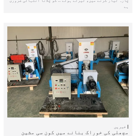
چارہ تیار کرنے میں، تیرتے ہوئے … کو چلانا انتہائی ضروری
ہے
خبریں
مچھلی کی خوراک بنانے میں کون سی مشین