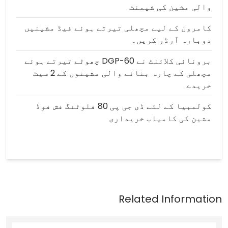
والی مشین کی شپمنٹ
کامرون کے لیے مچھلی تیرتے ہوئے فیڈ مشینیں
دوبارہ آرڈر کریں۔
برونائی کلائنٹ نے DGP-60 چھوٹے تیرتے ہوئے
مچھلی کے چارہ بنانے والی مشینوں کے 2 سیٹ
خریدے
کولمبیا کے لئے ڈی جی پی 80 فلوٹنگ فش فوڈ
مشین کی کامیاب خریداری