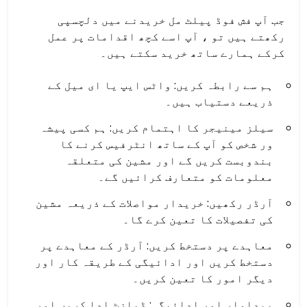
جب آپ فش فوڈ پیلٹ مل خریدنے میں دلچسپی
رکھتے ہیں تو ، آپ اسے کچھ اقدامات پر عمل
کرکے ہمارے ساتھ خرید سکتے ہیں۔
ہم سے رابطہ کریں: واٹس ایپ یا ای میل کے
ذریعے دستیاب ہیں۔
سیلز مینیجر کا اہتمام کریں: ہم کسی پیشہ
ور شخص کو آپ کے ساتھ انٹرفیس کرنے کا
بندوبست کریں گے اور مشین کی متعلقہ
معلومات کو متعارف کرائیں گے۔
آرڈر رکھیں: خریدار مواصلات کے ذریعہ مشین
کی تفصیلات کا تعین کرے گا۔
معاہدے پر دستخط کریں: آرڈر کے معاہدے پر
دستخط کریں اور ادائیگی کے طریقہ کار اور
دیگر امور کا تعین کریں۔
پیداوار اور ادائیگی: ڈپازٹ ادا کریں اور