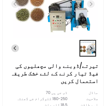
تیرتے/ڈوبنے والی مچھلیوں کی
فیڈ تیار کرنے کے لئے خشک طریقہ
استعمال کریں
ماڈل
ڈی جی پی 70
صلاحیت
180-250 کلوگرام فی گھنٹہ
اہم طاقت
18.5 کلو واٹ