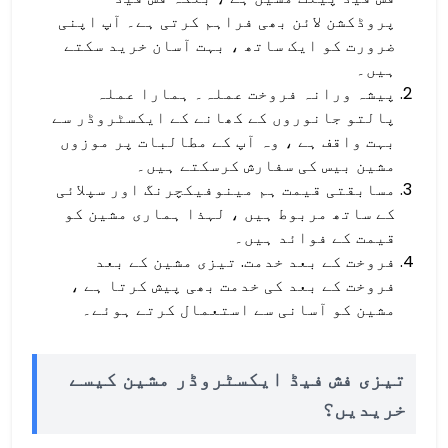
پروڈکشن لائن بھی فراہم کرتی ہے۔ آپ اپنی
ضرورت کو ایک ساتھ ، بہت آسان خرید سکتے
ہیں۔
پیشہ ورانہ فروخت عملہ۔ ہمارا عملہ
پالتو جانوروں کے کھانے کے ایکسٹروڈر سے
بہت واقف ہے ، وہ آپ کے مطالبات پر موزوں
مشین بیس کی سفارش کرسکتے ہیں۔
مسابقتی قیمت ہم مینوفیکچرنگ اور سپلائی
کے ساتھ مربوط ہیں ، لہذا ہماری مشین کو
قیمت کے فوائد ہیں۔
فروخت کے بعد خدمت. تیزی مشین کے بعد
فروخت کے بعد کی خدمت بھی پیش کرتا ہے ،
مشین کو آسانی سے استعمال کرتے ہوئے۔
تیزی فش فیڈ ایکسٹروڈر مشین کیسے
خریدیں؟