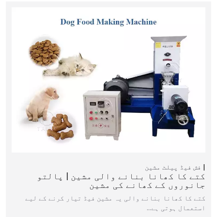
فش فیڈ پیلٹ مشین
کتے کا کھانا بنانے والی مشین | پالتو
جانوروں کے کھانے کی مشین
کتے کا کھانا بنانے والی یہ مشین فیڈ تیار کرنے کے لیے
استعمال ہوتی ہے…