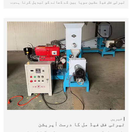
تیرتی فش فیڈ مشین سویا بین کے کھانے کو تبدیل کرنا ہے،…
خبریں
تیرتی فش فیڈ مل کا درست آپریشن