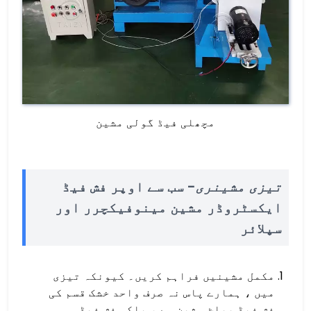
مچھلی فیڈ گولی مشین
تیزی مشینری
- سب سے اوپر فش فیڈ
ایکسٹروڈر مشین مینوفیکچرر اور
سپلائر
مکمل مشینیں فراہم کریں۔ کیونکہ تیزی
میں ، ہمارے پاس نہ صرف واحد خشک قسم کی
فش فیڈ پیلٹ مشین ہے ، بلکہ فش فیڈ