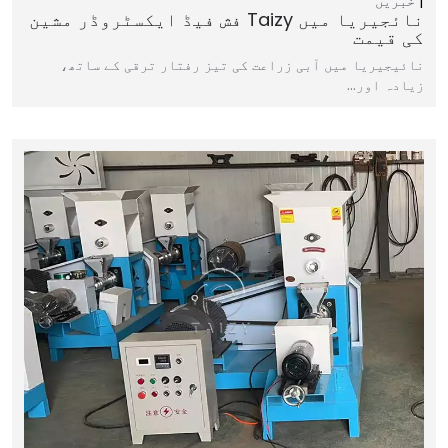
خبریں
نائجیریا میں Taizy فش فیڈ ایکسٹروڈر مشین
کی قیمت
نائیجیریا میں آبی زراعت کی تیز رفتار ترقی کے ساتھ،
زیادہ اور…