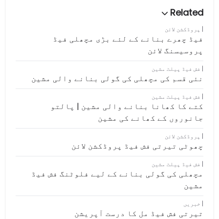
پروڈکشن لائن
فیڈ چھرے بنانے کے لئے بڑی مچھلی فیڈ
پروسیسنگ لائن
فش فیڈ پیلٹ مشین
نئی قسم کی مچھلی کی گولی بنانے والی مشین
فش فیڈ پیلٹ مشین
کتے کا کھانا بنانے والی مشین | پالتو
جانوروں کے کھانے کی مشین
پروڈکشن لائن
چھوٹی تیرتی فش فیڈ پروڈکشن لائن
فش فیڈ پیلٹ مشین
مچھلی کی گولی بنانے کے لیے فلوٹنگ فش فیڈ
مشین
خبریں
تیرتی فش فیڈ مل کا درست آپریشن