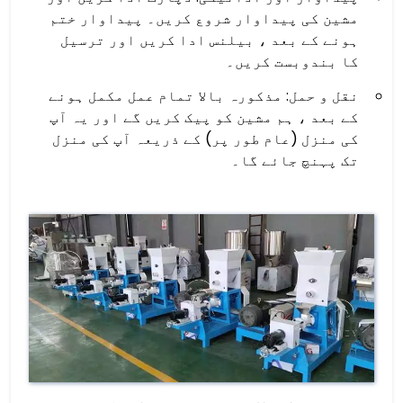
مشین کی پیداوار شروع کریں۔ پیداوار ختم
ہونے کے بعد ، بیلنس ادا کریں اور ترسیل
کا بندوبست کریں۔
نقل و حمل: مذکورہ بالا تمام عمل مکمل ہونے
کے بعد ، ہم مشین کو پیک کریں گے اور یہ آپ
کی منزل (عام طور پر) کے ذریعہ آپ کی منزل
تک پہنچ جائے گا۔