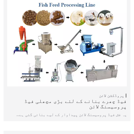
پروڈکشن لائن
فیڈ چھرے بنانے کے لئے بڑی مچھلی فیڈ
پروسیسنگ لائن
یہ فش فیڈ پروسیسنگ لائن پیداوار کے لیے بنائی گئی ہے…