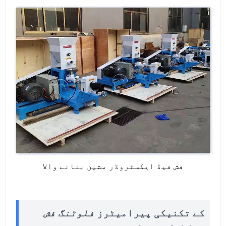
فش فیڈ ایکسٹروڈر مشین بنانے والا
کے تکنیکی پیرامیٹرز
فلوٹنگ فش