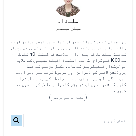
ملنڈا۔
سیلز مینیجر
ہم مچھلی کے فیڈ پیلٹ مشین کی تیاری پر توجہ مرکوز کرنے
والے ایک پیشہ ور صنعت کار ہیں۔ ہماری تیرتی ہوئی مچھلی
کے فیڈ پیلٹ مل کی پیداواری صلاحیت فی گھنٹہ 40 کلوگرام
سے 1000 کلوگرام تک ہے۔ اسٹینڈ اکیلے مشینوں کے علاوہ،
ہم لچکدار کنفیگریشن کے ساتھ مکمل مچھلی کے فیڈ
پروڈکشن لائنز کو ڈیزائن اور مربوط کرنے میں بھی اچھے
ہیں۔ اگر دلچسپی ہو تو، ہم سے رابطہ کریں، ہم ایکوا
کلچر کے شعبے میں آپ کو بڑی کامیابی حاصل کرنے میں مدد
کریں گے۔
مکمل بائیو پڑھیں