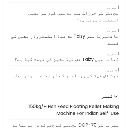
خبریں
مچھلی کی خوراک بنانے میں کون سی مشین
استعمال ہوتی ہے؟
خبریں
نائجیریا میں Taizy فش فیڈ ایکسٹروڈر مشین کی
قیمت
خبریں
گھانا میں Taizy فش فیڈ مشین کی قیمت کیا ہے؟
خبریں
کیٹ فش فیڈ کی پیداوار کے لیے مرحلہ وار عمل
کیسز
150kg/h Fish Feed Floating Pellet Making
Machine For Indian Self-Use
سیریا کو DGP-70 مچھلی کے چھوٹے دانے بنانے