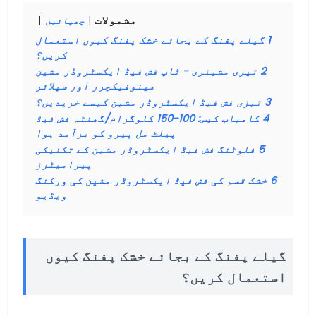
مشمولات
چھپائیں
1
گیلے پفنگ کے بجائے خشک پفنگ کیوں استعمال
کریں؟
2
تیزی مشینری - ٹاپ فش فیڈ ایکسٹروڈر مشین
مینوفیکچرر اور سپلائر
3
تیزی فش فیڈ ایکسٹروڈر مشین کیسے خریدیں؟
4
کامیاب کیس: 100-150 کلوگرام/گھنٹہ فش فیڈ
پیلٹ مل پیرو کو برآمد ہوا
5
فلوٹنگ فش فیڈ ایکسٹروڈر مشین کے تکنیکی
پیرامیٹرز
6
خشک قسم کی فش فیڈ ایکسٹروڈر مشین کی ورکنگ
ویڈیو
گیلے پفنگ کے بجائے خشک پفنگ کیوں
استعمال کریں؟