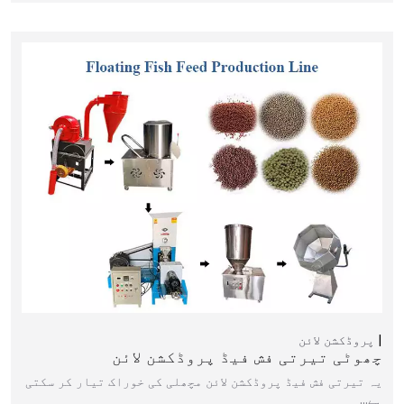
پروڈکشن لائن
چھوٹی تیرتی فش فیڈ پروڈکشن لائن
یہ تیرتی فش فیڈ پروڈکشن لائن مچھلی کی خوراک تیار کر سکتی
ہے…