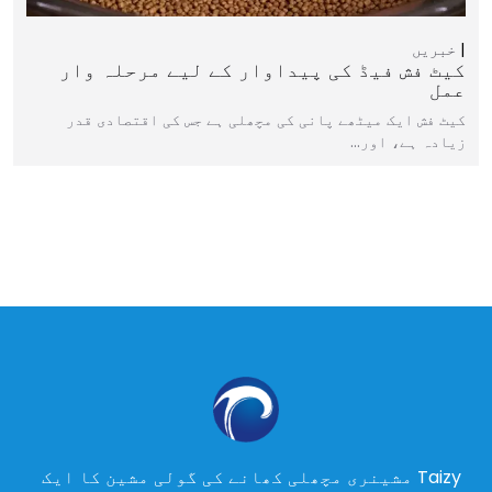
خبریں
کیٹ فش فیڈ کی پیداوار کے لیے مرحلہ وار
عمل
کیٹ فش ایک میٹھے پانی کی مچھلی ہے جس کی اقتصادی قدر
زیادہ ہے، اور…
Taizy مشینری مچھلی کھانے کی گولی مشین کا ایک