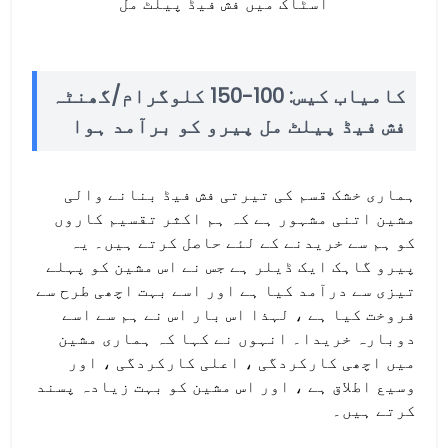
اسٹاک میں فش فیڈ پیلٹ مل
کامیاب کیس: 100-150 کلوگرام/گھنٹہ
فش فیڈ پیلٹ مل پیرو کو برآمد ہوا
ہماری خشک قسم کی تیرتی فش فیڈ بنانے والی
مشین اتنی مشہور ہے کہ ہم اکثر تقسیم کاروں
کو ہم سے خریدنے کے لئے حاصل کرتے ہیں۔ یہ
پیرو گاہک ایک ڈیلر ہے جس نے اس مشین کو پہلے
تیزی سے درآمد کیا ہے اور اسے بہت اچھی طرح سے
فروخت کیا ہے ، لہذا اس بار اس نے ہم سے اسے
دوبارہ خریدا۔ انہوں نے کہا کہ ہماری مشین
میں اچھی کارکردگی ، اعلی کارکردگی ، اور
وسیع اطلاق ہے ، اور اس مشین کو بہت زیادہ پسند
کرتے ہیں۔