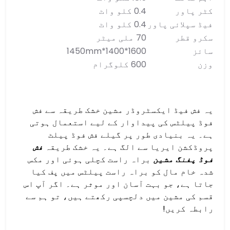
کٹر پاور
0.4 کلو واٹ
فیڈ سپلائی پاور
0.4 کلو واٹ
سکرو قطر
70 ملی میٹر
سائز
1600*1400*1450mm
وزن
600 کلوگرام
یہ فش فیڈ ایکسٹروڈر مشین خشک طریقہ سے فش
فوڈ پیلٹس کی پیداوار کے لیے استعمال ہوتی
ہے۔ یہ بنیادی طور پر گیلے فش فوڈ پیلٹ
پروڈکشن ایریا سے الگ ہے۔ یہ خشک طریقہ
فش
فوڈ پفنگ مشین
براہ راست کچلی ہوئی اور مکس
شدہ خام مال کو براہ راست پیلٹس میں پف کیا
جاتا ہے، جو بہت آسان اور موثر ہے۔ اگر آپ اس
قسم کی مشین میں دلچسپی رکھتے ہیں، تو ہم سے
رابطہ کریں!