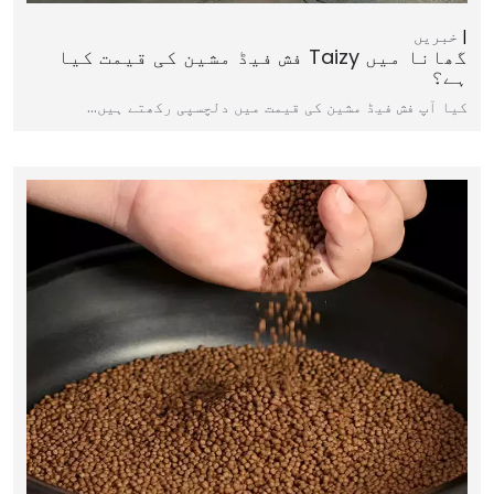
خبریں
گھانا میں Taizy فش فیڈ مشین کی قیمت کیا
ہے؟
کیا آپ فش فیڈ مشین کی قیمت میں دلچسپی رکھتے ہیں…