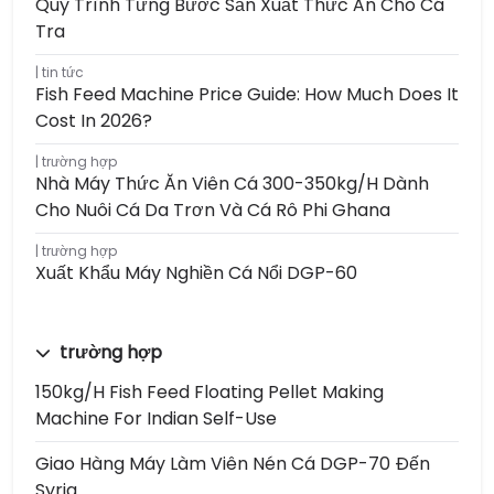
Quy Trình Từng Bước Sản Xuất Thức Ăn Cho Cá
Tra
tin tức
Fish Feed Machine Price Guide: How Much Does It
Cost In 2026?
trường hợp
Nhà Máy Thức Ăn Viên Cá 300-350kg/h Dành
Cho Nuôi Cá Da Trơn Và Cá Rô Phi Ghana
trường hợp
Xuất Khẩu Máy Nghiền Cá Nổi DGP-60
trường hợp
150kg/h Fish Feed Floating Pellet Making
Machine For Indian Self-Use
Giao Hàng Máy Làm Viên Nén Cá DGP-70 Đến
Syria