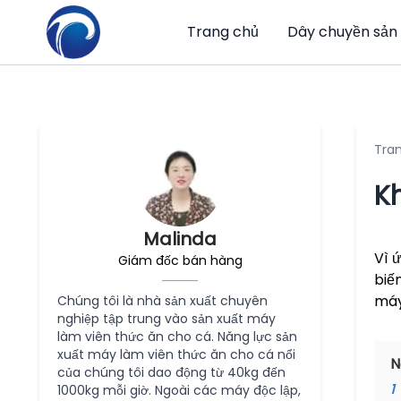
Trang chủ
Dây chuyền sản 
Tra
K
Malinda
Vì 
Giám đốc bán hàng
biế
máy
Chúng tôi là nhà sản xuất chuyên
nghiệp tập trung vào sản xuất máy
làm viên thức ăn cho cá. Năng lực sản
xuất máy làm viên thức ăn cho cá nổi
N
của chúng tôi dao động từ 40kg đến
1
1000kg mỗi giờ. Ngoài các máy độc lập,