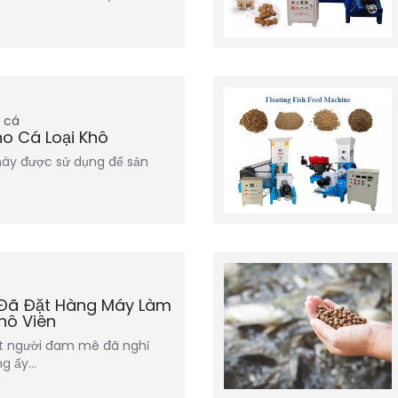
 cá
o Cá Loại Khô
ày được sử dụng để sản
 Đã Đặt Hàng Máy Làm
hô Viên
t người đam mê đã nghỉ
ng ấy…