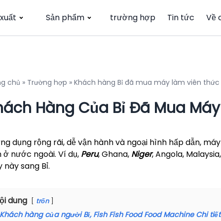
xuất
Sản phẩm
trường hợp
Tin tức
Về 
ng chủ
»
Trường hợp
»
Khách hàng Bỉ đã mua máy làm viên thức
hách Hàng Của Bỉ Đã Mua Máy
ứng dụng rộng rãi, dễ vận hành và ngoại hình hấp dẫn, máy
n ở nước ngoài. Ví dụ,
Peru
, Ghana,
Niger
, Angola, Malaysia
 này sang Bỉ.
ội dung
trốn
Khách hàng của người Bỉ, Fish Fish Food Food Machine Chi tiế