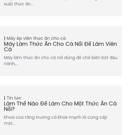
xuất thức ăn…
Máy ép viên thức ăn cho cá
Máy Làm Thức Ăn Cho Cá Nổi Để Làm Viên
Cá
Máy làm thức ăn cho cá nổi dùng để chế biến bột đậu
nành,…
Tin tức
Làm Thế Nào Để Làm Cho Một Thức Ăn Cá
Nổi?
Khoá của tăng trưởng cá khỏe mạnh là cung cấp
một…