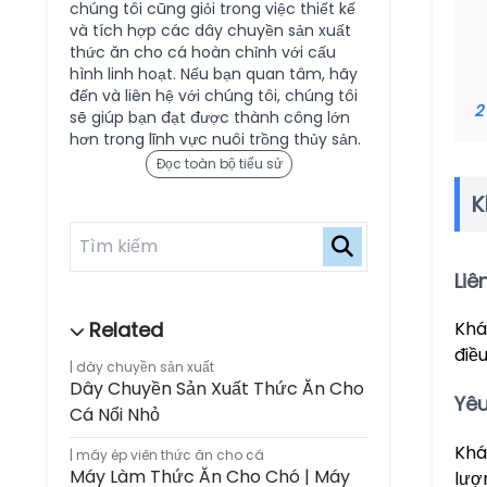
chúng tôi cũng giỏi trong việc thiết kế
và tích hợp các dây chuyền sản xuất
thức ăn cho cá hoàn chỉnh với cấu
hình linh hoạt. Nếu bạn quan tâm, hãy
đến và liên hệ với chúng tôi, chúng tôi
2
sẽ giúp bạn đạt được thành công lớn
hơn trong lĩnh vực nuôi trồng thủy sản.
Đọc toàn bộ tiểu sử
K
Liê
Khá
điề
dây chuyền sản xuất
Dây Chuyền Sản Xuất Thức Ăn Cho
Yêu
Cá Nổi Nhỏ
Khá
máy ép viên thức ăn cho cá
Máy Làm Thức Ăn Cho Chó | Máy
lượ