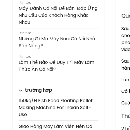
tin tức
Máy Đánh Cá Nổi Để Bán: Đáp Ứng
Nhu Cầu Của Khách Hàng Khác
Quá
Nhau
Sau
tin tức
cho
Những Gì Mà Máy Nuôi Cá Nổi Nhỏ
phâ
Bán Nóng?
vid
tin tức
Sau
Làm Thế Nào Để Duy Trì Máy Làm
hàn
Thức Ăn Cá Nổi?
Làm
trường hợp
Có 
150kg/h Fish Feed Floating Pellet
Cuố
Making Machine For Indian Self-
Use
Thứ
Giao Hàng Máy Làm Viên Nén Cá
2 b