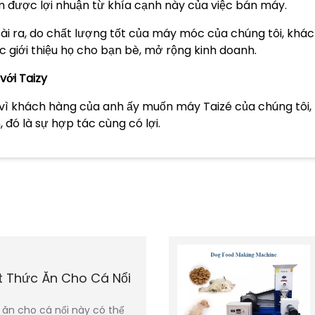
m được lợi nhuận từ khía cạnh này của việc bán máy.
ài ra, do chất lượng tốt của máy móc của chúng tôi, khá
c giới thiệu họ cho bạn bè, mở rộng kinh doanh.
với Taizy
 vì khách hàng của anh ấy muốn máy Taizé của chúng tôi, kh
, đó là sự hợp tác cùng có lợi.
t Thức Ăn Cho Cá Nổi
 ăn cho cá nổi này có thể