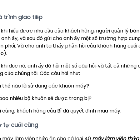
 trình giao tiếp
 khi hiểu được nhu cầu của khách hàng, người quản lý bán 
 anh ấy, và sau đó gửi cho anh ấy một số trường hợp cun
n phối. Và cho anh ta thấy phản hồi của khách hàng cuối 
eo).
 khi đọc nó, anh ấy đã hỏi một số câu hỏi, và tất cả những 
g của chúng tôi. Các câu hỏi như:
 thế nào là sử dụng các khuôn máy?
bao nhiêu bộ khuôn sẽ được trang bị?
i cùng, khách hàng của Bỉ đã quyết định mua máy.
 tự cuối cùng
ộ máy làm viên thức ăn cho cá loại 40
máy làm viên thức