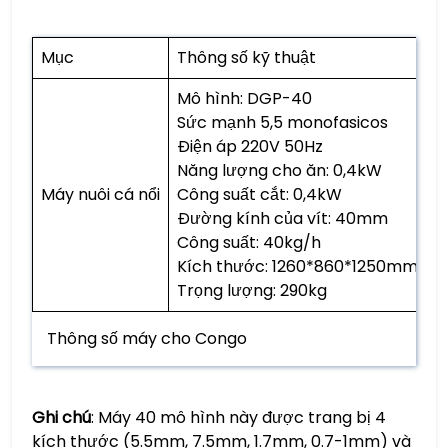
Mục
Thông số kỹ thuật
Q
Mô hình: DGP-40
Sức mạnh 5,5 monofasicos
Điện áp 220V 50Hz
Năng lượng cho ăn: 0,4kW
Máy nuôi cá nổi
Công suất cắt: 0,4kW
1
Đường kính của vít: 40mm
Công suất: 40kg/h
Kích thước: 1260*860*1250mm
Trọng lượng: 290kg
Thông số máy cho Congo
Ghi chú
: Máy 40 mô hình này được trang bị 4
kích thước (5.5mm, 7.5mm, 1.7mm, 0.7-1mm) và