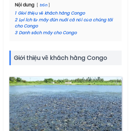
Nội dung
trốn
1
Giới thiệu về khách hàng Congo
2
Lợi ích từ máy đùn nuôi cá nổi của chúng tôi
cho Congo
3
Danh sách máy cho Congo
Giới thiệu về khách hàng Congo