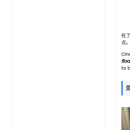
在
点
Cin
flo
to b