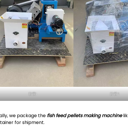
套餐1
套餐2
ally, we package the
fish feed pellets making machine
li
tainer for shipment.