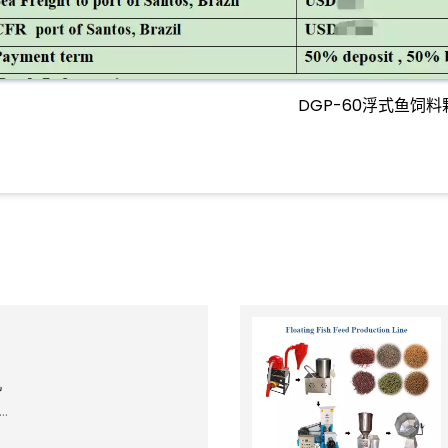
DGP-60浮式鱼饲料
机
…